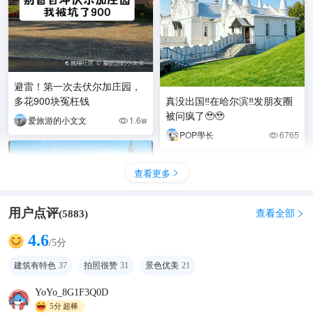
避雷！第一次去伏尔加庄园，
多花900块冤枉钱
真没出国‼️在哈尔滨‼️发朋友圈
被问疯了🥹🥹
爱旅游的小文文
1.6w

POP學长
6765

查看更多

用户点评
查看全部
(
5883
)

4.6
/5分
建筑有特色
37
拍照很赞
31
景色优美
21
YoYo_8G1F3Q0D
5分
超棒