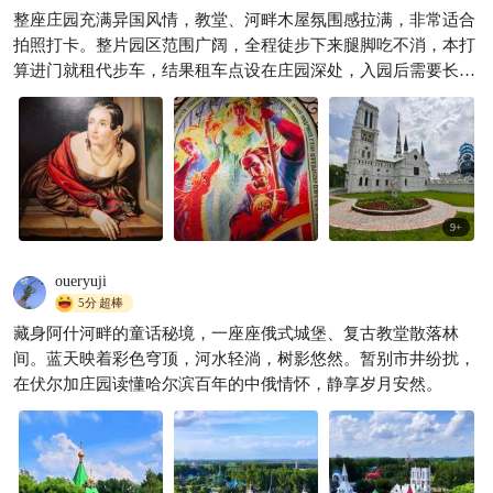
哈尔滨别只逛中央大街！伏尔
整座庄园充满异国风情，教堂、河畔木屋氛围感拉满，非常适合
加庄园真的值得来
拍照打卡。整片园区范围广阔，全程徒步下来腿脚吃不消，本打
慢旅青年
370
算进门就租代步车，结果租车点设在庄园深处，入园后需要长途

步行才能抵达，而且有点小贵，对于老人很不友好。
9
+
oueryuji
5分
超棒
藏身阿什河畔的童话秘境，一座座俄式城堡、复古教堂散落林
间。蓝天映着彩色穹顶，河水轻淌，树影悠然。暂别市井纷扰，
在伏尔加庄园读懂哈尔滨百年的中俄情怀，静享岁月安然。