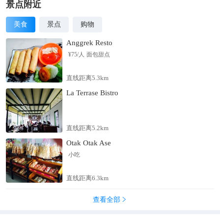
景点附近
美食
景点
购物
Anggrek Resto
¥
75
/人
面包甜点
直线距离5.3km
La Terrase Bistro
直线距离5.2km
Otak Otak Ase
小吃
直线距离6.3km
查看全部
