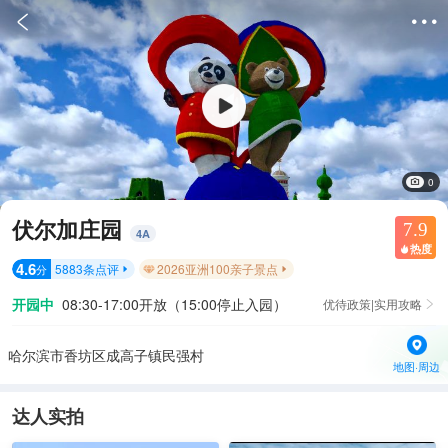


0
伏尔加庄园
7.9
4
A
热度

4.6
5883
条点评
2026亚洲100亲子景点
分


开园中
08:30-17:00开放（15:00停止入园）
优待政策|实用攻略

哈尔滨市香坊区成高子镇民强村
地图·周边
达人实拍