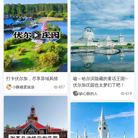
打卡伏尔加，尽享异域风情
嘘～哈尔滨隐藏的童话王国✨
伏尔加庄园也太梦幻了吧！
小酥糖爱旅游
857

缺心眼的人
919
