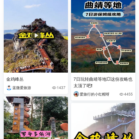
金鸡峰丛
7日玩转曲靖等地💥这份攻略也
太顶了吧❗️
蓝微爱旅游
1437

爱旅行的小红帽呀
4455
