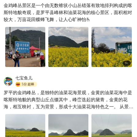
金鸡峰丛景区是一个由无数锥状小山丛错落有致地排列构成的喀
斯特地貌奇观，是‌罗平县峰林和‌油菜花海的核心景区，面积相对
较大，万亩花田蝶蜂飞舞，让人心旷神怡🫰
9
+
七宝鱼儿
5分
超棒
罗平的金鸡峰丛，是独特的油菜花海景观，金黄的油菜花海中是
喀斯特地貌的典型山丘点缀其中，峰峦迭起的黛青，金黄的花
海，相互映衬，互为背景，形成十大油菜花海特色之一。 从景区
到最里面的云海花乡有3km，步行可以，会有点累，不如坐观光
车，随叫随停，很方便。