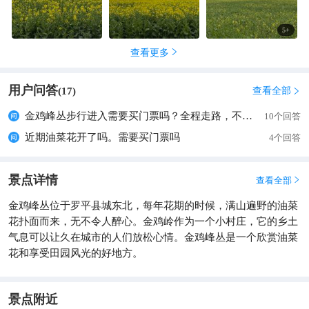
5
+
查看更多

用户问答
查看全部
(
17
)

金鸡峰丛步行进入需要买门票吗？全程走路，不坐景区观光车
10个回答
近期油菜花开了吗。需要买门票吗
4个回答
景点详情
查看全部

金鸡峰丛位于罗平县城东北，每年花期的时候，满山遍野的油菜
花扑面而来，无不令人醉心。金鸡岭作为一个小村庄，它的乡土
气息可以让久在城市的人们放松心情。金鸡峰丛是一个欣赏油菜
花和享受田园风光的好地方。
景点附近