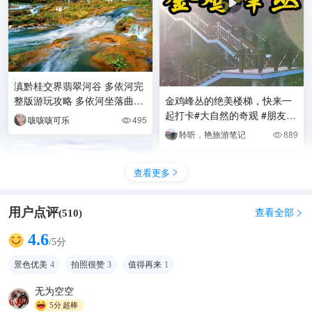
滇黔桂交界翡翠河谷 多依河完
整版游玩攻略 多依河坐落曲靖
金鸡峰丛的绝美楼梯，快来一
罗平县鲁布革乡，地处滇黔桂
起打卡#大自然的奇观 #朋友圈
咳咳咳可乐
495

三省交界，距离
被问爆的地方 #公路上的风景
聆听，艳旅游笔记
889

#一个人说走就
查看更多

用户点评
查看全部
(
510
)

4.6
/5分
罗平田园风光
景色优美
4
拍照很赞
3
值得再来
1
西格玛 123
131

无为空空
5分
超棒