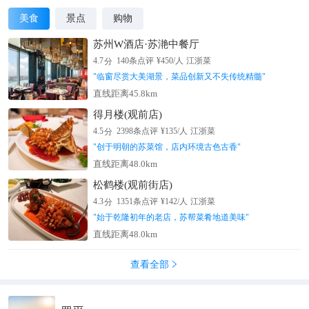
美食
景点
购物
苏州W酒店·苏滟中餐厅
分
4.7
140
条点评
¥
450
/人
江浙菜
"
临窗尽赏大美湖景，菜品创新又不失传统精髓
"
直线距离45.8km
得月楼(观前店)
分
4.5
2398
条点评
¥
135
/人
江浙菜
"
创于明朝的苏菜馆，店内环境古色古香
"
直线距离48.0km
松鹤楼(观前街店)
分
4.3
1351
条点评
¥
142
/人
江浙菜
"
始于乾隆初年的老店，苏帮菜肴地道美味
"
直线距离48.0km
查看全部
