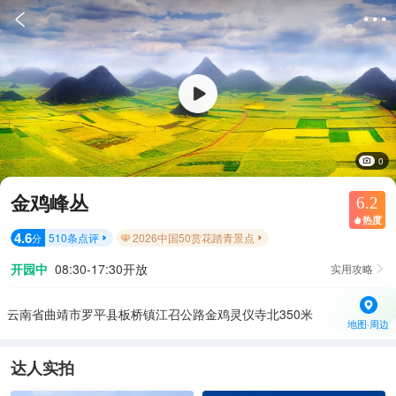


0
金鸡峰丛
6.2
热度

4.6
510
条点评
2026中国50赏花踏青景点
分


开园中
08:30-17:30开放
实用攻略

云南省曲靖市罗平县板桥镇江召公路金鸡灵仪寺北350米
地图·周边
达人实拍