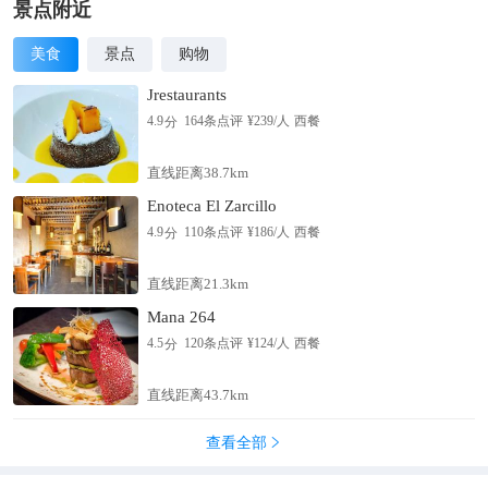
景点附近
美食
景点
购物
Jrestaurants
分
4.9
164
条点评
¥
239
/人
西餐
直线距离38.7km
Enoteca El Zarcillo
分
4.9
110
条点评
¥
186
/人
西餐
直线距离21.3km
Mana 264
分
4.5
120
条点评
¥
124
/人
西餐
直线距离43.7km
查看全部
