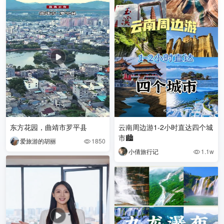
东方花园，曲靖市罗平县
云南周边游1-2小时直达四个城
市🏙️
爱旅游的胡丽
1850

小倩旅行记
1.1w
