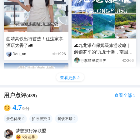
曲靖高铁出行首选！住这家享·
酒店太香了🚄
🌊九龙瀑布保姆级旅游攻略｜
解锁罗平的“九龙十瀑，南国一
Ddu_an
1926

绝”
行李箱里装世界
266

查看更多

用户点评
查看全部
(
489
)

4.7
/5分
景色优美
9
拍照很赞
3
餐饮不错
2
‌梦想旅行家联盟
5分
超棒