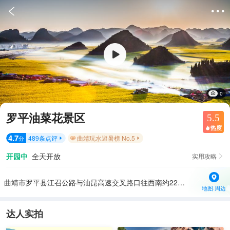


0
罗平油菜花景区
5.5
热度

4.7
489
条点评
曲靖玩水避暑榜 No.5
分


开园中
全天开放
实用攻略

曲靖市罗平县江召公路与汕昆高速交叉路口往西南约220米
地图·周边
达人实拍