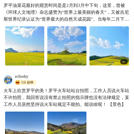
7日玩转曲靖等地💥这份攻略也
罗平油菜花最好的观赏时间是是2月到3月中下旬，这里，曾被
太顶了吧❗️
《环球人文地理》杂志盛赞为“世界上最美丽的春天”，又被吉尼
爱旅行的小红帽呀
4516
斯世界纪录认证为“世界最大的自然天成花园”。当每年二月下旬

的春风拂过，这片土地便如同被金色的画笔细细勾勒，百万亩油
菜花如同黄色的海洋，波澜壮淘，与座座绿色的峰林岛屿相映成
趣，构成一幅绝美的天然画卷。花香四溢，沁人心脾，这是大自
然赠予我们的最纯净的馈赠。而这里，也是今年春天带来的第一
抹金黄，让人心驰神往，陶醉其中。
4
+
echoshy
5分
超棒
火车上欣赏罗平的美！罗平火车站站台拍照，工作人员说火车站
不许拍照，我回答说没有禁止拍照的指示牌也没有法律规定，某
工作人员居然坚持说火车站规定不能拍。能说啥呢！ 【景色】