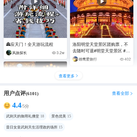
🏯应天门！全天游玩流程
洛阳明堂天堂景区团购票，不
去随时可退#明堂天堂景区 #洛
风旅探长
3.2w

阳旅游 #洛阳游玩 #旅行推荐
雄鹰爱旅行
402

官 #假期游玩
查看更多

用户点评
查看全部
(
6101
)

4.4
/5分
武则天的御用礼佛堂
18
景色优美
15
昔日女皇武则天生活理政的场所
15