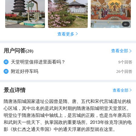
4
+
查看更多

用户问答
查看全部
(
20
)

天堂明堂值得进里面看吗？
9个回答
附近好停车吗
26个回答
景点详情
查看全部

隋唐洛阳城国家遗址公园曾是隋、唐、五代和宋代宫城遗址的核
心区域，其中出名的是武则天时期的隋唐洛阳城明堂天堂景区。
明堂位于隋唐洛阳城中轴线上，是宫城的正殿，也是当年唐高宗
和武则天一统天下、执掌国政的重要场所。2013年徐克导演的电
影《狄仁杰之通天帝国》中的通天浮屠的原型就在这里。