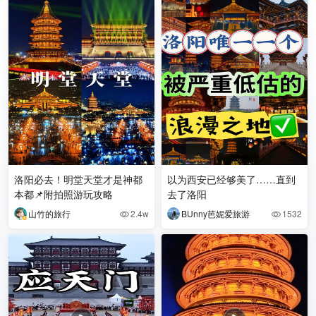
洛阳必去！明堂天堂才是神都
以为西安已经够美了……直到
本都📌附拍照游玩攻略
去了洛阳
山竹的旅行
2.4w
BUnny芭妮爱旅游
1532

