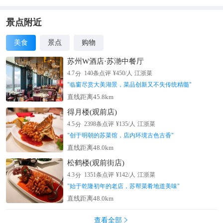
景点附近
美食
景点
购物
苏州W酒店·苏滟中餐厅
分
4.7
140
条点评
¥
450
/人
江浙菜
"
临窗尽赏大美湖景，菜品创新又不失传统精髓
"
直线距离45.8km
得月楼(观前店)
分
4.5
2398
条点评
¥
135
/人
江浙菜
"
创于明朝的苏菜馆，店内环境古色古香
"
直线距离48.0km
松鹤楼(观前街店)
分
4.3
1351
条点评
¥
142
/人
江浙菜
"
始于乾隆初年的老店，苏帮菜肴地道美味
"
直线距离48.0km
查看全部
