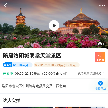


0
隋唐洛阳城明堂天堂景区
7.1
热度

4.4
6101
条点评
2026中国100夜游必打卡景点
分


开园中
09:00-22:30开放（22:00停止入园）
优待政策|实用攻略

洛阳市老城区中州路与定鼎路交叉口西北角
地图·周边
达人实拍