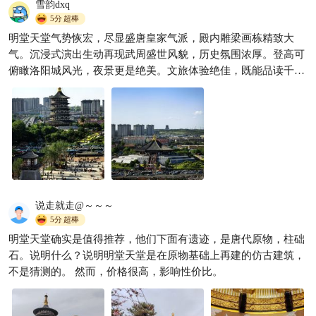
雪韵dxq
武则天理政的地方，夜景比白
5分
超棒
天值
明堂天堂气势恢宏，尽显盛唐皇家气派，殿内雕梁画栋精致大
此生必驾318，
3372

气。沉浸式演出生动再现武周盛世风貌，历史氛围浓厚。登高可
俯瞰洛阳城风光，夜景更是绝美。文旅体验绝佳，既能品读千年
古都底蕴，又能沉浸式梦回神都，游玩体验极佳，来洛阳游玩必
打卡此地。
说走就走@～～～
5分
超棒
明堂天堂确实是值得推荐，他们下面有遗迹，是唐代原物，柱础
石。说明什么？说明明堂天堂是在原物基础上再建的仿古建筑，
不是猜测的。 然而，价格很高，影响性价比。