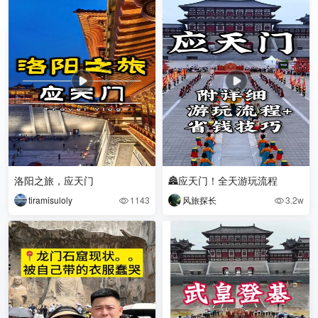
洛阳之旅，应天门
🏯应天门！全天游玩流程
tiramisuloly
1143
风旅探长
3.2w

