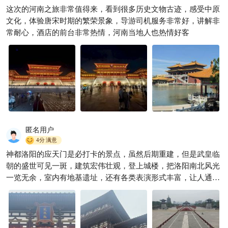
老君山超美但真心不建议6-7月
这次的河南之旅非常值得来，看到很多历史文物古迹，感受中原
去，因为........
文化，体验唐宋时期的繁荣景象，导游司机服务非常好，讲解非
小婷游世界
4194
常耐心，酒店的前台非常热情，河南当地人也热情好客

9
+
匿名用户
4分
满意
神都洛阳的应天门是必打卡的景点，虽然后期重建，但是武皇临
朝的盛世可见一斑，建筑宏伟壮观，登上城楼，把洛阳南北风光
一览无余，室内有地基遗址，还有各类表演形式丰富，让人通过
不同的方式了解这段大唐盛世，受益匪浅。