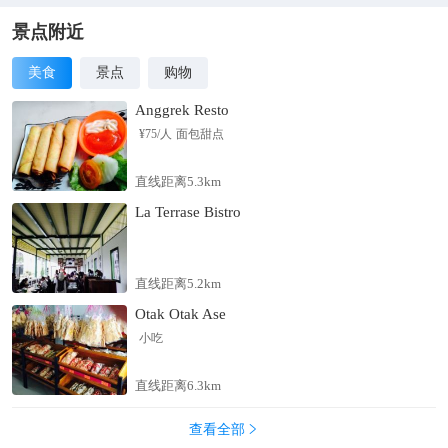
宗诏释百济扶余王、女皇登基称帝、唐玄宗接见日本第八次遣唐
使的王朝盛世 。每逢上元节，应天门广场也会举办盛大的百戏表
景点附近
演，隆重的时候，演出的队伍会从这里一直绵延到4公里外的郭
美食
景点
购物
城的正南门。隋唐洛阳城应天门遗址在不同时期名称也有所不
同：隋代初建，根据《论语》“惟天为大，惟尧则之”，取“以天为
Anggrek Resto
则”之意，故称“则天门”；唐神龙元年705唐中宗李显执政时期，
¥
75
/人
面包甜点
避武后尊号“则天大圣皇帝”，改称应天门。唐玄宗开元年间，此
楼改称为五凤楼，五凤楼一直沿用至五代、北宋时期；北宋末
直线距离5.3km
年，金兵入侵中原，洛阳成为战场，遭到严重破坏，金兵一把火
La Terrase Bistro
烧毁了这座繁华了530多年的隋唐洛阳城，隋唐洛阳城应天门遗
址渐渐淡出人们的视野。隋唐洛阳城应天门遗址规模宏伟，气势
浩大，是中国传统礼仪中能展示身份和地位的建筑之一。《元·河
南志》记载：宫城正门曰则天门，门有两重观，上曰紫微观，左
直线距离5.2km
右连阙，阙高120尺。按照唐代一尺29.4厘米来计算，折合今天
Otak Otak Ase
的36米左右，这座恢弘的城楼差不多有今天的十二三层楼高。唐
小吃
代诗人白居易曾在隋唐洛阳城应天门遗址上向南眺望，并作诗
云：“龙门翠黛眉相对，伊水黄金线一条”。在隋唐洛阳城应天门
直线距离6.3km
遗址上就可以看到15公里外的龙门伊阙，显示出隋唐洛阳城应天
门遗址的雄伟壮阔。
查看全部
