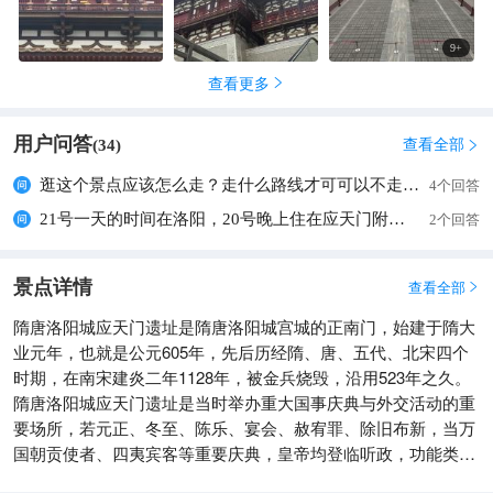
9
+
查看更多

用户问答
查看全部
(
34
)

逛这个景点应该怎么走？走什么路线才可可以不走回头路一次性走完。
4个回答
21号一天的时间在洛阳，20号晚上住在应天门附近，21号下午四点钟从龙门站坐车去郑州，谁能帮我设计一下线路，让这一天的时间充实一些。
2个回答
景点详情
查看全部

隋唐洛阳城应天门遗址是隋唐洛阳城宫城的正南门，始建于隋大
业元年，也就是公元605年，先后历经隋、唐、五代、北宋四个
时期，在南宋建炎二年1128年，被金兵烧毁，沿用523年之久。
隋唐洛阳城应天门遗址是当时举办重大国事庆典与外交活动的重
要场所，若元正、冬至、陈乐、宴会、赦宥罪、除旧布新，当万
国朝贡使者、四夷宾客等重要庆典，皇帝均登临听政，功能类似
现在的北京午门。这座城门既见证了隋炀帝杨广入主东都、唐高