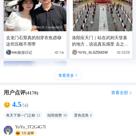
去龙门石窟真的别穿衣焦虑😅
洛阳应天门｜站在武则天登基
这些压根不用带
的地方，说说真实感受 去之前
没抱特别大期待，就想亲眼看
kiki旅游日记
1w
YoYo_6L9Z5M3W
3228


看史书里的地方，
查看更多

用户点评
查看全部
(
4170
)

4.5
/5分
有天下第一门之称
12
拍照很赞
10
景色优美
4
YoYo_3T2G4G7I
5分
超棒