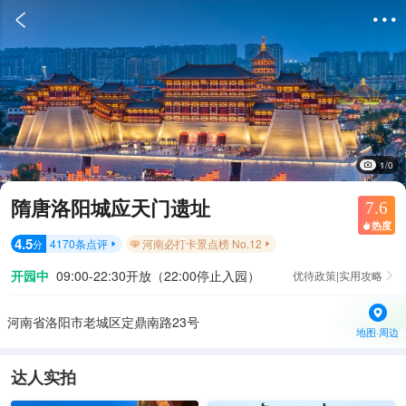


1/0
隋唐洛阳城应天门遗址
7.6
热度

4.5
4170
条点评
河南必打卡景点榜 No.12
分


开园中
09:00-22:30开放（22:00停止入园）
优待政策|实用攻略

河南省洛阳市老城区定鼎南路23号
地图·周边
达人实拍