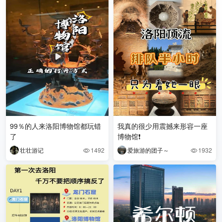
99％的人来洛阳博物馆都玩错
我真的很少用震撼来形容一座
了
博物馆❗️
壮壮游记
1492
爱旅游的团子～
1932

