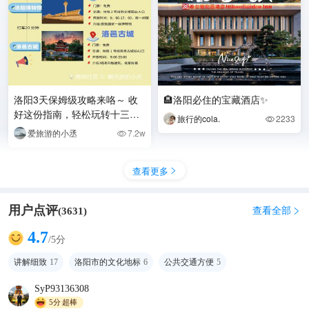
洛阳3天保姆级攻略来咯～ 收
🏨洛阳必住的宝藏酒店✨
好这份指南，轻松玩转十三朝
旅行的cola.
2233

古都✨
爱旅游的小丞
7.2w

查看更多

用户点评
查看全部
(
3631
)

4.7
/5分
讲解细致
17
洛阳市的文化地标
6
公共交通方便
5
SyP93136308
5分
超棒