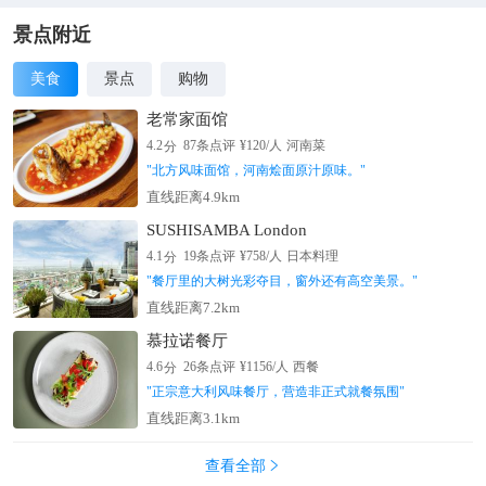
景点附近
美食
景点
购物
老常家面馆
分
4.2
87
条点评
¥
120
/人
河南菜
"
北方风味面馆，河南烩面原汁原味。
"
直线距离4.9km
SUSHISAMBA London
分
4.1
19
条点评
¥
758
/人
日本料理
"
餐厅里的大树光彩夺目，窗外还有高空美景。
"
直线距离7.2km
慕拉诺餐厅
分
4.6
26
条点评
¥
1156
/人
西餐
"
正宗意大利风味餐厅，营造非正式就餐氛围
"
直线距离3.1km
查看全部
