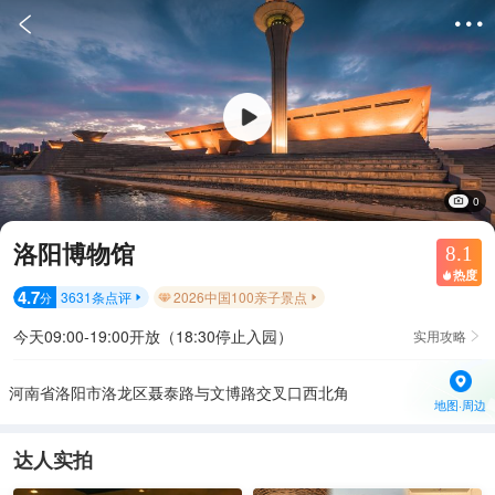


0
洛阳博物馆
8.1
热度

4.7
3631
条点评
2026中国100亲子景点
分


今天09:00-19:00开放（18:30停止入园）
实用攻略

河南省洛阳市洛龙区聂泰路与文博路交叉口西北角
地图·周边
达人实拍