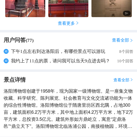
9
+
查看更多

用户问答
查看全部
(
77
)

下午1点左右到达洛阳后，有哪些景点可以游玩
8个回答
我约上了11点的票，请问我可以当天9点进去吗？
10个回答
景点详情
查看全部

洛阳博物馆创建于1958年，现为国家一级博物馆。是一座集文物
收藏、科学研究、陈列展览、社会教育与文化交流诸功能为一体
的综合性博物馆。洛阳博物馆位于隋唐里坊区西北隅，占地300
亩，建筑面积6.2万平方米，其中地上面积4.2万平方米，地下2万
平方米，总投资3.5亿元。建筑外形如方鼎屹立，寓意“定鼎洛
邑”“鼎立天下”。洛阳博物馆北临洛浦公园，南接植物园，环境优
美，交通便利，是洛阳市的文化地标。