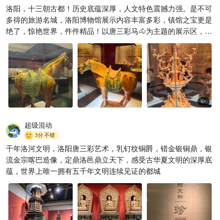
洛阳，十三朝古都！历史底蕴深厚，人文特色震撼力强。是不可
🤫抢不到票？看洛阳博物馆隐
多得的旅游名城，洛阳博物馆展示内容丰富多彩，镇馆之宝更是
藏通关法
绝了，惊艳世界，件件精品！以唐三彩马🐴为主题的展示区，将
soliwolf
792

唐文化特色，文化价值，历史价值，表现的淋漓尽致！石刻馆的
特色更是代表巅峰！
6
+
超级混动
3分
不错
千年洛河文明，洛阳唐三彩艺术，乳钉纹铜爵，错金银铜鼎，银
流金宗喀巴造像，定鼎洛邑鼎立天下，感受古华夏文明的深厚底
蕴，世界上唯一拥有五千年文明连续见证的都城