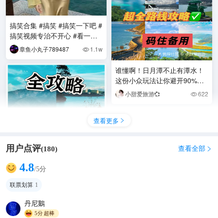
搞笑合集 #搞笑 #搞笑一下吧 #
搞笑视频专治不开心 #看一遍
笑一遍
章鱼小丸子789487
1.1w

谁懂啊！日月潭不止有潭水！
这份小众玩法让你避开90%游
客！
小甜爱旅游💞
622

查看更多

用户点评
查看全部
(
180
)

4.8
/5分
联票划算
1
台湾日月潭一日游全攻略
🌊哥带我旅游
971
丹尼鵝

5分
超棒