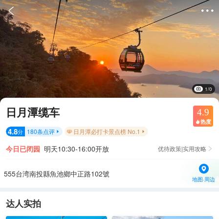


1/0
日月潭缆车
4.9
热度

4.8
180
条点评
日月潭必打卡景点榜 No.1
分


今日已闭园
明天10:30-16:00开放
优待政策|实用攻略

555台湾南投縣魚池鄉中正路102號
地图·周边
达人实拍