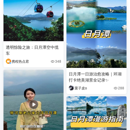
透明惊险之旅：日月潭空中缆
车
携程热点君
348

日月潭一日游治愈攻略｜环湖
打卡绝美湖景全记录✨
栗子皮o
288
