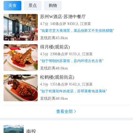
美食
景点
购物
苏州W酒店·苏滟中餐厅
分
4.7
140
条点评
¥
450
/人
江浙菜
"
临窗尽赏大美湖景，菜品创新又不失传统精髓
"
直线距离45.8km
得月楼(观前店)
分
4.5
2398
条点评
¥
135
/人
江浙菜
"
创于明朝的苏菜馆，店内环境古色古香
"
直线距离48.0km
松鹤楼(观前街店)
分
4.3
1351
条点评
¥
142
/人
江浙菜
"
始于乾隆初年的老店，苏帮菜肴地道美味
"
直线距离48.0km
查看全部

南投