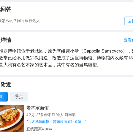
无回答
道怎么玩？问问旅行达人
去
点详情
查看
维罗博物馆位于老城区，原为塞维诺小堂（Cappella Sansevero）
教堂已经不用做宗教用途，改造成了这座博物馆。博物馆内收藏有18
意大利有名艺术家的艺术品，其中有名的当属雕塑。
点附近
食
景点
老常家面馆
分
4.2
87
条点评
¥
120
/人
河南菜
"
北方风味面馆，河南烩面原汁原味。
"
直线距离4.9km