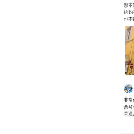
那不
约购
也不
斯艺
央。
雕琢
倾的
弛的
完成
委托
者、
多产的发
名衍
来，
非常
种"
桑马
的基
果逼
的今
便快
终，