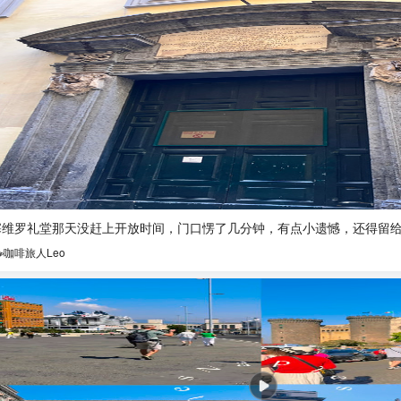
塞维罗礼堂那天没赶上开放时间，门口愣了几分钟，有点小遗憾，还得留
☕咖啡旅人Leo