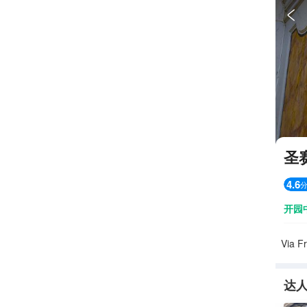

圣
4.6
开园
Via F
达