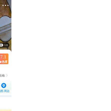

1/0
7.1
热度

攻略

地图·周边