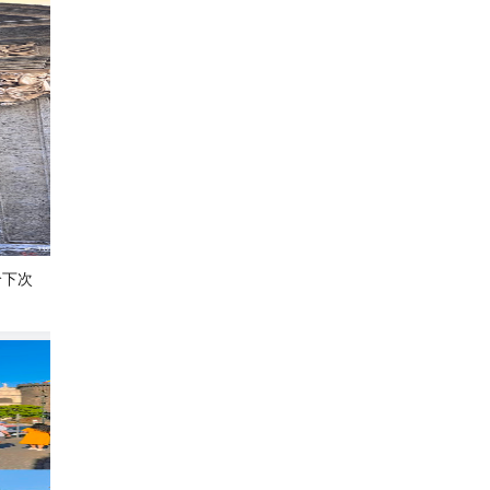
给下次
那不勒斯艺术之旅
351
携程热点君
