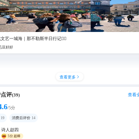
文艺一城海｜那不勒斯半日行记✍🏻
毛豆好好
查看更多

户点评
查看
(
39
)
4.6
/5分
19
消费后评价
14
诗人赵四
5分
超棒