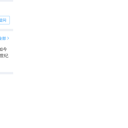
提问
全部

，如今
世纪
庞贝古城考古遗址
8.9
分

4.5
466
条点评
历史建筑
意大利必打卡景点榜 No.9
直线距离23.0km