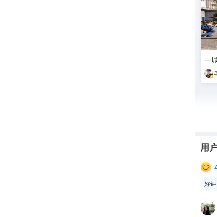
一城
用
好评