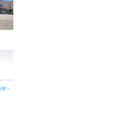
被严重低估的意大利宝藏古城！那不勒斯真
2439
杨桃的旅行日记

全部

🇮🇹不止北意！南部7天秘境自驾：阳光