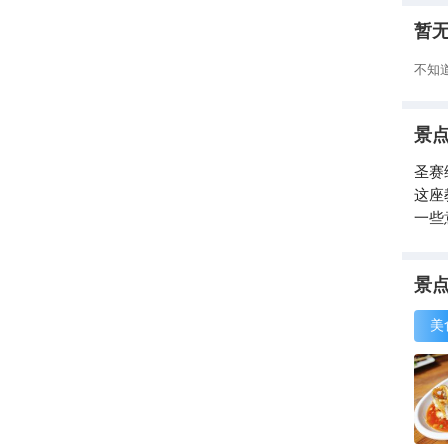
暂
不知
景
圣赛
这座
一些
景
美