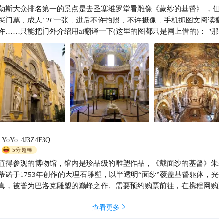
勒斯大众排名第一的景点是去圣塞维罗堂看雕像《蒙纱的基督》 ，
买门票，成人12€一张，进后不许拍照，不许摄像，手机抓图文阅读
许……只能把门外介绍用ai翻译一下(这里的图都只是网上借的)： "
术家朱塞佩·桑马蒂诺的杰作《蒙纱的基督》坐落于圣塞维罗小教堂
这座雕塑呈现了从十字架卸下、裹着神圣尸布的耶稣，艺术家通过大
的透明纱巾，强化了遗体每一处细节的质感。雕像的诸多特征——微
头颅、前额暴起的血管、被鼻息轻微吸入的纱巾褶皱、死亡中仍未完
左手，以及僵直的双腿——赋予了作品惊人的现实主义与戏剧张力。 这
于1753年的雕塑仅耗时数月，由圣塞维罗第七世亲王拉伊蒙多·迪·桑
创作。作为欧洲早期启蒙运动的先驱代表，这位亲王既是骁勇的军人
出版家，也是那不勒斯共济会的首任总导师，但更重要的是，他还是
明家与锐意进取的艺术赞助人。 拉伊蒙多作为炼金术士与实验家的声
YoYo_4J3Z4F3Q
生出诸多传说，其中一则正与桑马蒂诺所雕基督的纱巾有关。几个世
5分
超棒
面对尸布惊人的通透感，无数旅人、游客甚至学者误以为这是亲王通
值得参观的博物馆，馆内是珍品级的雕塑作品，《戴面纱的基督》朱
大理石转化"炼金术实现的奇迹。然而严谨的研究与当代文献证实：《
蒂诺于1753年创作的大理石雕塑，以半透明“面纱”覆盖基督躯体，
督》完全由整块大理石雕刻而成，未借助任何超常手段。 两百五十余年后
真，被誉为巴洛克雕塑的巅峰之作。需要预约购票前往，在携程网购
天，当观者凝视这座雕像时，仍无法抗拒那种令人战栗的视觉幻象。
捷，馆内不容许拍照。
桑马蒂诺以神乎其技的雕工，实现了亲王毕生孜孜以求的终极野望—
查看更多

造永恒惊叹。 "