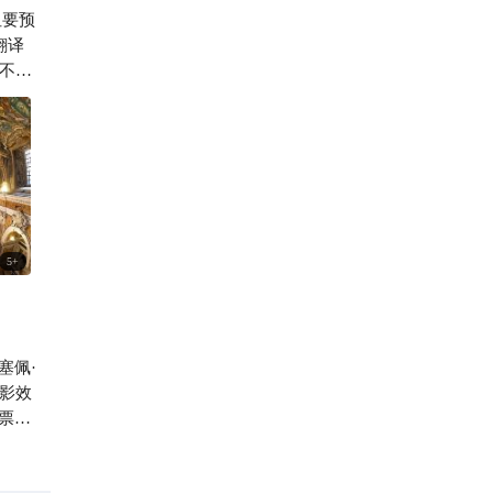
但要预
茉莉🍰...
翻译
那不勒
中殿中
理石
微右
全松
件
格罗
、学
5
+
一位
纪以
过某
塞佩·
蒙纱
光影效
票方
最
—创