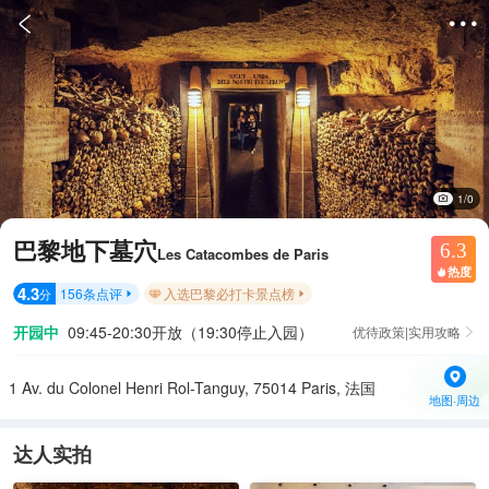


1/0
巴黎地下墓穴
6.3
Les Catacombes de Paris
热度

4.3
156
条点评
入选巴黎必打卡景点榜
分


开园中
09:45-20:30开放（19:30停止入园）
优待政策|实用攻略

1 Av. du Colonel Henri Rol-Tanguy, 75014 Paris, 法国
地图·周边
达人实拍