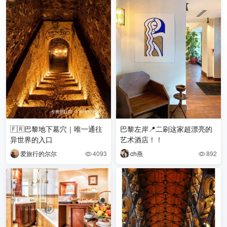
🇫🇷巴黎地下墓穴｜唯一通往
巴黎左岸📍二刷这家超漂亮的
异世界的入口
艺术酒店！！
爱旅行的尔尔
4093
ch燕
892

