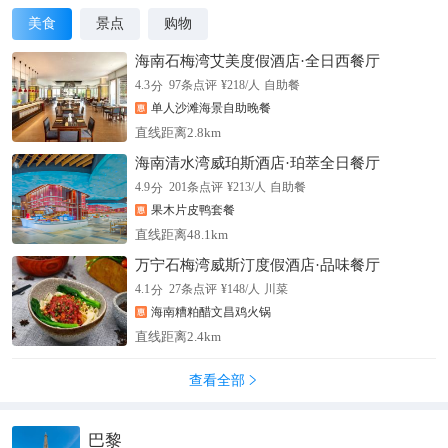
美食
景点
购物
海南石梅湾艾美度假酒店·全日西餐厅
分
4.3
97
条点评
¥
218
/人
自助餐
单人沙滩海景自助晚餐
直线距离2.8km
海南清水湾威珀斯酒店·珀萃全日餐厅
分
4.9
201
条点评
¥
213
/人
自助餐
果木片皮鸭套餐
直线距离48.1km
万宁石梅湾威斯汀度假酒店·品味餐厅
分
4.1
27
条点评
¥
148
/人
川菜
海南糟粕醋文昌鸡火锅
直线距离2.4km
查看全部

巴黎