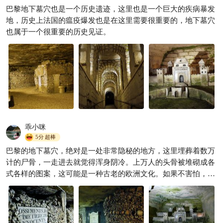
巴黎地下墓穴也是一个历史遗迹，这里也是一个巨大的疾病暴发
✈️这个国家又破产了！！！
地，历史上法国的瘟疫爆发也是在这里需要很重要的，地下墓穴
阿期旅行游记
238
也属于一个很重要的历史见证。

乖小咪
5分
超棒
巴黎的地下墓穴，绝对是一处非常隐秘的地方，这里埋葬着数万
计的尸骨，一走进去就觉得浑身阴冷。上万人的头骨被堆砌成各
式各样的图案，这可能是一种古老的欧洲文化。如果不害怕，可
以前去参观一下。