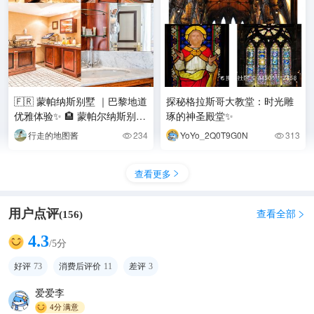
🇫🇷 蒙帕纳斯别墅 ｜巴黎地道
探秘格拉斯哥大教堂：时光雕
优雅体验✨ 🏨 蒙帕尔纳斯别墅
琢的神圣殿堂✨
酒店 📍2 rue Boulard,
行走的地图酱
234
YoYo_2Q0T9G0N
313


查看更多

用户点评
查看全部
(
156
)

4.3
/5分
好评
73
消费后评价
11
差评
3
爱爱李
4分
满意