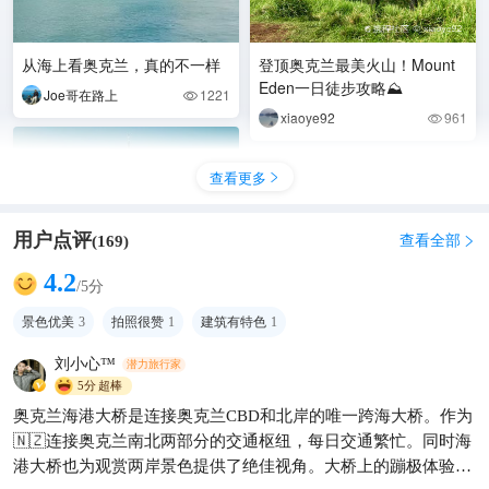
从海上看奥克兰，真的不一样
登顶奥克兰最美火山！Mount
Eden一日徒步攻略⛰️
Joe哥在路上
1221

xiaoye92
961

查看更多

用户点评
查看全部
(
169
)

4.2
/5分
景色优美
3
拍照很赞
1
建筑有特色
1
刘小心™
潜力旅行家
5分
超棒
奥克兰天空塔攻略｜328米高
奥克兰海港大桥是连接奥克兰CBD和北岸的唯一跨海大桥。作为
空尖叫指南！
🇳🇿连接奥克兰南北两部分的交通枢纽，每日交通繁忙。同时海
澳纽土著
373
港大桥也为观赏两岸景色提供了绝佳视角。大桥上的蹦极体验也
