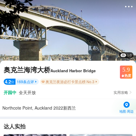


1/0
奥克兰海湾大桥
5.9
Auckland Harbor Bridge
热度

4.2
169
条点评
奥克兰夜游必打卡景点榜 No.3
分


开园中
全天开放
实用攻略

Northcote Point, Auckland 2022新西兰
地图·周边
达人实拍