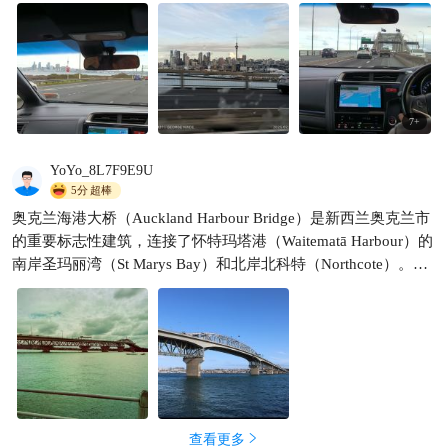
是深受游客喜爱的极限运动项目之一，值得体验。
7
+
YoYo_8L7F9E9U
5分
超棒
奥克兰海港大桥（Auckland Harbour Bridge）是新西兰奥克兰市
的重要标志性建筑，连接了怀特玛塔港（Waitematā Harbour）的
南岸圣玛丽湾（St Marys Bay）和北岸北科特（Northcote）。该
桥全长约1,020米，主跨243.8米，是北岛最长的公路桥梁，也是
新西兰第二长的公路桥梁。 历史概览 大桥的建设始于1955年，
并于1959年5月30日正式通车。最初设计为四车道，但由于北岸
地区人口和交通的快速增长，1969年在两侧各增加了两条车道
的“尼普顿悬臂”（Nippon clip-ons），使车道总数增至八条。 结
构特点 大桥采用箱型桁架结构，最高点距水面64米，允许大型
船只通过。桥梁的设计和建设体现了当时的工程技术水平，后来
查看更多
