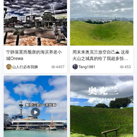
宁静落寞而颓唐的海滨养老小
周末来奥克兰放空自己🌋 这座
城Orewa
火山之城真的给了我超多惊
喜！今天就给大家安利一个0元
山人行必有我狮
4407
Tang1981
453


打卡的绝佳观景点——