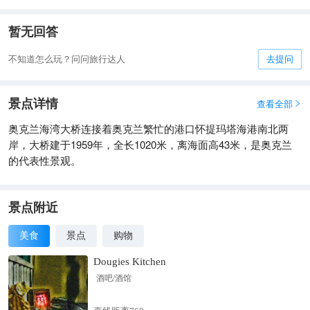
为了适应交通需求和安全标准，进行了多次加固和维护。 旅游与
活动 除了作为交通要道，奥克兰海港大桥也是一处旅游景点。游
暂无回答
客可以参与由AJ Hackett公司运营的桥梁攀登活动，登上桥顶，
欣赏奥克兰全景。 此外，还有蹦极跳等极限运动项目，吸引了众
不知道怎么玩？问问旅行达人
去提问
多冒险爱好者。
景点详情
查看全部

奥克兰海湾大桥连接着奥克兰繁忙的港口怀提玛塔海港南北两
岸，大桥建于1959年，全长1020米，离海面高43米，是奥克兰
的代表性景观。
景点附近
美食
景点
购物
Dougies Kitchen
酒吧/酒馆