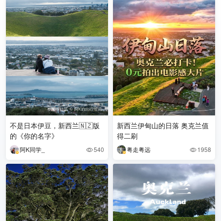
不是日本伊豆，新西兰🇳🇿版
新西兰伊甸山的日落 奥克兰值
的《你的名字》
得二刷
阿K同学_
540
粤走粤远
1958

