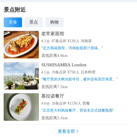
景点附近
美食
景点
购物
老常家面馆
分
4.2
87
条点评
¥
120
/人
河南菜
"
北方风味面馆，河南烩面原汁原味。
"
直线距离4.9km
SUSHISAMBA London
分
4.1
19
条点评
¥
758
/人
日本料理
"
餐厅里的大树光彩夺目，窗外还有高空美景。
"
直线距离7.2km
慕拉诺餐厅
分
4.6
26
条点评
¥
1156
/人
西餐
"
正宗意大利风味餐厅，营造非正式就餐氛围
"
直线距离3.1km
查看全部
