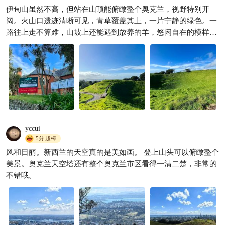
伊甸山虽然不高，但站在山顶能俯瞰整个奥克兰，视野特别开
瞬间爱上新西兰！粉的朝霞美
阔。火山口遗迹清晰可见，青草覆盖其上，一片宁静的绿色。一
到窒息�
路往上走不算难，山坡上还能遇到放养的羊，悠闲自在的模样让
小乖乖、
181

人忍不住多拍几张。山顶风很大，但也格外清新，吹得人心情特
别明朗。是那种不需要门票、不需要规划的好地方，却能留下非
常深刻的记忆。
yccui
5分
超棒
风和日丽。新西兰的天空真的是美如画。 登上山头可以俯瞰整个
美景。奥克兰天空塔还有整个奥克兰市区看得一清二楚，非常的
不错哦。