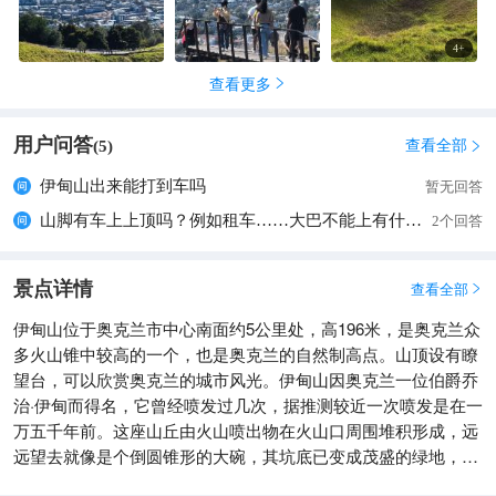
4
+
查看更多

用户问答
查看全部
(
5
)

伊甸山出来能打到车吗
暂无回答
山脚有车上上顶吗？例如租车……大巴不能上有什么方法？
2个回答
景点详情
查看全部

伊甸山位于奥克兰市中心南面约5公里处，高196米，是奥克兰众
多火山锥中较高的一个，也是奥克兰的自然制高点。山顶设有瞭
望台，可以欣赏奥克兰的城市风光。伊甸山因奥克兰一位伯爵乔
治·伊甸而得名，它曾经喷发过几次，据推测较近一次喷发是在一
万五千年前。这座山丘由火山喷出物在火山口周围堆积形成，远
远望去就像是个倒圆锥形的大碗，其坑底已变成茂盛的绿地，十
分特别。