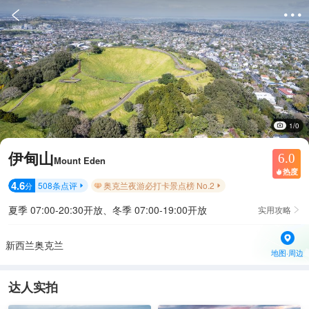


1/0
伊甸山
6.0
Mount Eden
热度

4.6
508
条点评
奥克兰夜游必打卡景点榜 No.2
分


夏季 07:00-20:30开放、冬季 07:00-19:00开放
实用攻略

新西兰奥克兰
地图·周边
达人实拍