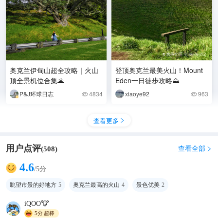
奥克兰伊甸山超全攻略｜火山
登顶奥克兰最美火山！Mount
顶全景机位合集🌋
Eden一日徒步攻略⛰️
P&J环球日志
4834
xiaoye92
963


查看更多

用户点评
查看全部
(
508
)

4.6
/5分
眺望市景的好地方
5
奥克兰最高的火山
4
景色优美
2
iQOO🐮
5分
超棒