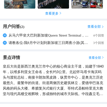
查看更多

用户问答
查看全部
(
2
)

从马六甲坐大巴到新加坡Queen Street Terminal，请问晚上有班车吗？Queen Street Terminal附近的酒店请推荐
4个回答
请教各位:我8月中计划到新加坡三日两夜小游(其实只有两天时间),住在Queen Street,听说离码头和购物中心
3个回答
景点详情
查看全部

皇后大街是新西兰奥克兰市中心的核心商业主干道，始建于1840
年，以维多利亚女王命名，全长约3公里。北起怀马塔卡海滨码
头与渡轮总站，南接卡朗加黑皮路，纵贯市中心，是奥克兰历史
最悠久、最繁华的街道。街道两侧历史建筑林立，爱德华巴洛克
风格的码头大楼、希腊复兴式银行大厦、哥特式圣帕特里克大教
堂与现代高楼交相辉映，形成独特的城市天际线。中段矗立毛利
勇士铜像，彰显本土文化底蕴。