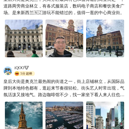
道路两旁商业林立，有各式服装店，数码电子商店和餐饮美食广
场。是来新西兰🇳🇿游玩不能错过的，值得一逛的中心商业街。
9
+
iQOO🐮
5分
超棒
皇后大街是奥克兰最热闹的街道之一，街上店铺林立，从国际品
牌到本地特色都有，逛起来节奏很轻松。街头艺人时常出现，气
氛活泼又接地气。路边咖啡馆不少，找一家坐下看人来人往也很
惬意。沿街的建筑有新有旧，细看还能发现不少有趣的细节。虽
然是商业街，但不会过于喧闹，反而多了一点生活的味道。走在
这里，既有旅行的兴奋，也能感受到城市的日常节奏。