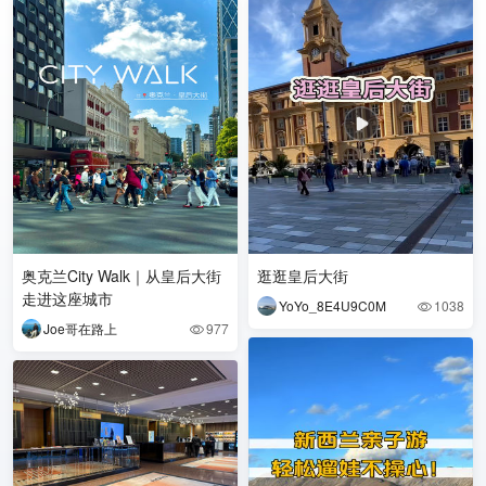
奥克兰City Walk｜从皇后大街
逛逛皇后大街
走进这座城市
YoYo_8E4U9C0M
1038

Joe哥在路上
977
