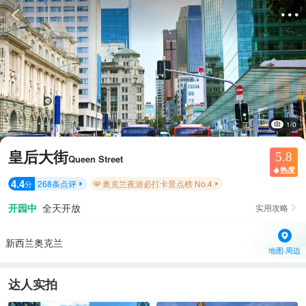


1/0
皇后大街
5.8
Queen Street
热度

4.4
268
条点评
奥克兰夜游必打卡景点榜 No.4
分


开园中
全天开放
实用攻略

新西兰奥克兰
地图·周边
达人实拍