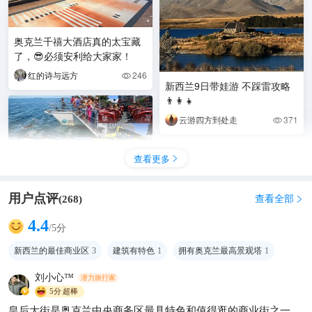
奥克兰千禧大酒店真的太宝藏
了，😎必须安利给大家家！
红的诗与远方
246

新西兰9日带娃游 不踩雷攻略
👨‍👩‍👧
云游四方到处走
371

查看更多

用户点评
查看全部
(
268
)

4.4
/5分
新西兰的最佳商业区
3
建筑有特色
1
拥有奥克兰最高景观塔
1
奥克兰2天1夜！跟着这条线玩
刘小心™
潜力旅行家
真的绝了😭
5分
超棒
Kliyyy
996
皇后大街是奥克兰中央商务区最具特色和值得逛的商业街之一，
