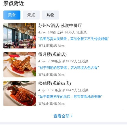
景点附近
美食
景点
购物
苏州W酒店·苏滟中餐厅
分
4.7
140
条点评
¥
450
/人
江浙菜
"
临窗尽赏大美湖景，菜品创新又不失传统精髓
"
直线距离45.8km
得月楼(观前店)
分
4.5
2398
条点评
¥
135
/人
江浙菜
"
创于明朝的苏菜馆，店内环境古色古香
"
直线距离48.0km
松鹤楼(观前街店)
分
4.3
1351
条点评
¥
142
/人
江浙菜
"
始于乾隆初年的老店，苏帮菜肴地道美味
"
直线距离48.0km
查看全部
