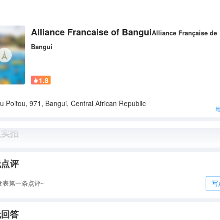
Alliance Francaise of Bangui
Alliance Française de
Bangui
1.8

u Poitou, 971, Bangui, Central African Republic
人实拍
无点评
发表第一条点评~
写
无回答