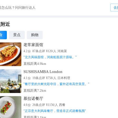
道怎么玩？问问旅行达人
去
点附近
食
景点
购物
老常家面馆
分
4.2
87
条点评
¥
120
/人
河南菜
"
北方风味面馆，河南烩面原汁原味。
"
直线距离4.9km
SUSHISAMBA London
分
4.1
19
条点评
¥
758
/人
日本料理
"
餐厅里的大树光彩夺目，窗外还有高空美景。
"
直线距离7.2km
慕拉诺餐厅
分
4.6
26
条点评
¥
1156
/人
西餐
"
正宗意大利风味餐厅，营造非正式就餐氛围
"
直线距离3.1km