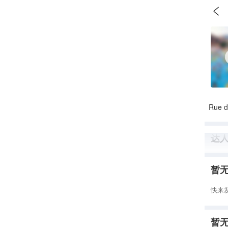

Rue d
达
暂
快来
暂