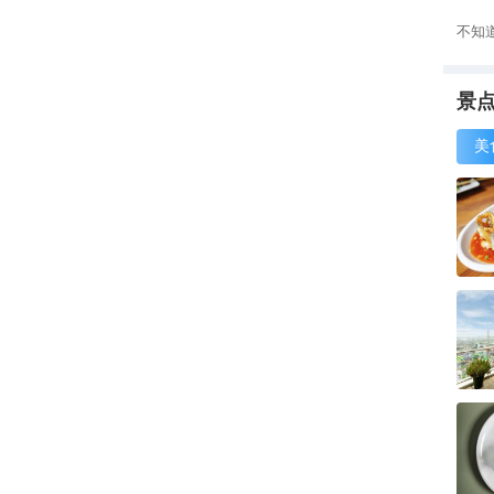
不知
景
美