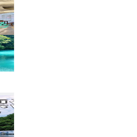
周末出逃好去处！山水溶洞一步一景，逛一
944
小心旅行
