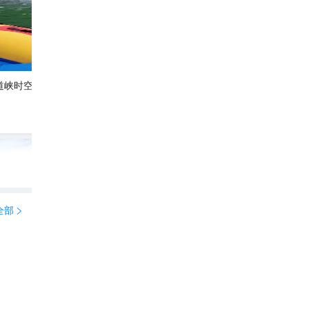
道峡时空隧道漂流#酷夏趣
襄阳五道峡｜荆山腹地天然画廊，避暑溯溪全攻略✨ 藏在襄阳保康的五道峡，是国家
氏
470
一生在旅行路上

全部
