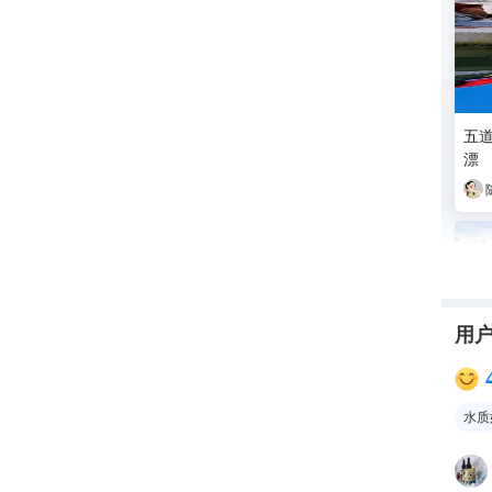
五
漂
用
水质