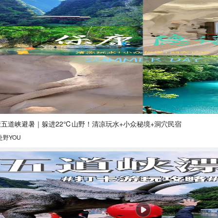
康五道峡避暑｜躲进22℃山野！清凉玩水+小众秘境+洞穴民宿
赴野YOU