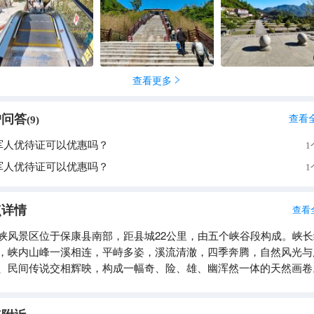
查看更多

户问答
查看
(
9
)
军人优待证可以优惠吗？
1
军人优待证可以优惠吗？
1
点详情
查看
峡风景区位于保康县南部，距县城22公里，由五个峡谷段构成。峡长约
，峡内山峰一溪相连，平峙多姿，溪流清澈，四季奔腾，自然风光与
、民间传说交相辉映，构成一幅奇、险、雄、幽浑然一体的天然画卷