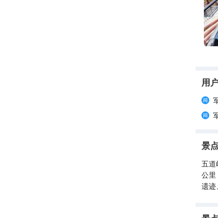
用
景
五道
公里
遗迹