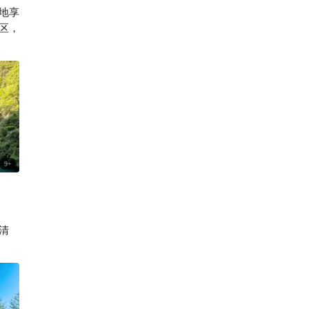
地享
292
区，

9
+
清