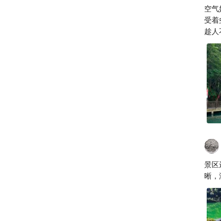
襄
空气
受着
趁人
景区
晰，