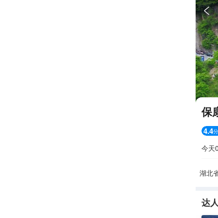

保
4.4
今天0
湖北省
达