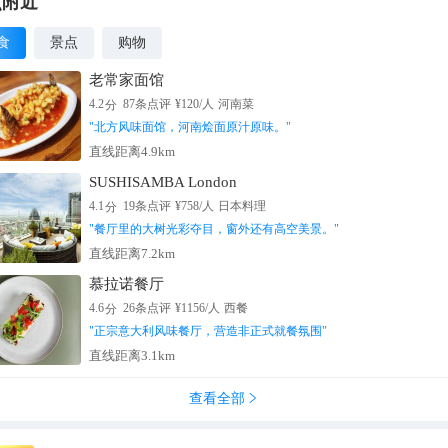
点附近
食
景点
购物
老常家面馆
分
4.2
87
条点评
¥
120
/人
河南菜
"
北方风味面馆，河南烩面原汁原味。
"
直线距离4.9km
SUSHISAMBA London
分
4.1
19
条点评
¥
758
/人
日本料理
"
餐厅里的大树光彩夺目，窗外还有高空美景。
"
直线距离7.2km
慕拉诺餐厅
分
4.6
26
条点评
¥
1156
/人
西餐
"
正宗意大利风味餐厅，营造非正式就餐氛围
"
直线距离3.1km
查看全部
