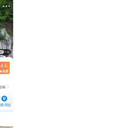

1/0
4.6
热度

攻略

地图·周边