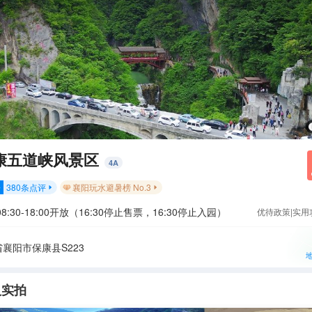
康五道峡风景区
4
A
380
条点评
襄阳玩水避暑榜 No.3
分


8:30-18:00开放（16:30停止售票，16:30停止入园）
优待政策|实用
襄阳市保康县S223
人实拍