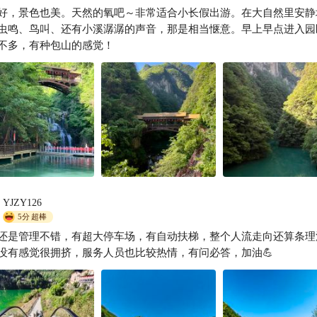
阳避暑宝藏地！五道峡秘境⛰️
好，景色也美。天然的氧吧～非常适合小长假出游。在大自然里安静
天涯若比邻🏘
虫鸣、鸟叫、还有小溪潺潺的声音，那是相当惬意。早上早点进入园
不多，有种包山的感觉！
YJZY126
5分
超棒
还是管理不错，有超大停车场，有自动扶梯，整个人流走向还算条理
没有感觉很拥挤，服务人员也比较热情，有问必答，加油💪