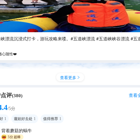
道峡漂流沉浸式打卡，游玩攻略来喽。#五道峡漂流 #五道峡峡谷漂流 #五
随心随性❤️
查看更多

户点评
查看
(
380
)
4.4
/5分
好
1
遛娃好去处
1
值得推荐
1
背着蘑菇的蜗牛
5分
超棒