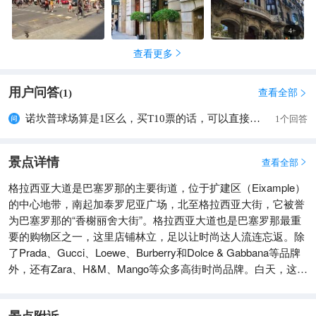
适合悠闲漫步，体验当地生活氛围。
4
+
查看更多

用户问答
查看全部
(
1
)

诺坎普球场算是1区么，买T10票的话，可以直接从格拉西亚大道坐地铁直接过去么？
1个回答
景点详情
查看全部

格拉西亚大道是巴塞罗那的主要街道，位于扩建区（Eixample）
的中心地带，南起加泰罗尼亚广场，北至格拉西亚大街，它被誉
为巴塞罗那的“香榭丽舍大街”。格拉西亚大道也是巴塞罗那最重
要的购物区之一，这里店铺林立，足以让时尚达人流连忘返。除
了Prada、Gucci、Loewe、Burberry和Dolce & Gabbana等品牌
外，还有Zara、H&M、Mango等众多高街时尚品牌。白天，这条
街上游客熙熙攘攘，橱窗琳琅满目，令人目不暇接。即使不打算
购物，欣赏橱窗也是一种享受。如果逛累了，不妨在路边找一家