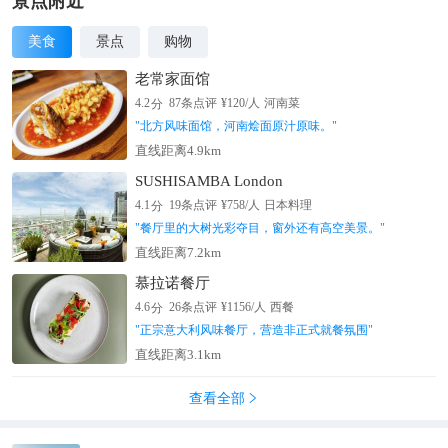
露天咖啡馆，一边品尝下午茶，一边欣赏街上美丽的建筑和熙熙
景点附近
攘攘的人群。夜幕降临后，你也可以来这里扫街拍照，霓虹灯下
美食
景点
购物
的格拉西亚街更加耀眼迷人。
老常家面馆
分
4.2
87
条点评
¥
120
/人
河南菜
"
北方风味面馆，河南烩面原汁原味。
"
直线距离4.9km
SUSHISAMBA London
分
4.1
19
条点评
¥
758
/人
日本料理
"
餐厅里的大树光彩夺目，窗外还有高空美景。
"
直线距离7.2km
慕拉诺餐厅
分
4.6
26
条点评
¥
1156
/人
西餐
"
正宗意大利风味餐厅，营造非正式就餐氛围
"
直线距离3.1km
查看全部
