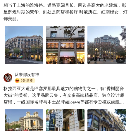
相当于上海的淮海路。道路宽阔且长。两边是高大的老建筑，彰
漫步桂尔公园，邂逅高迪童话
显辉煌时期的繁华。到处是商店和餐厅 时髦所在。红南绿女，灯
念念带你旅游
173
饰美丽。

10
+
从来都没有神
5分
超棒
格拉西亚大道是巴塞罗那最具魅力的购物街之一，有“香榭丽舍
大街”的美誉。这里品牌云集，有众多高端精品店、独立设计师
店铺，一线国际名牌与本土品牌如loewe等都有专卖柜或旗舰
店，适合购物。餐饮选择丰富，从米其林餐厅到街头小食，各类
美食应有尽有。建筑风格多样，从现代主义到古典风格都有，像
米拉之家、巴特略之家等建筑值得驻足欣赏，还有装饰华美的长
凳和街灯增添艺术气氛。街道宽敞，绿树成荫，全年全天开放，