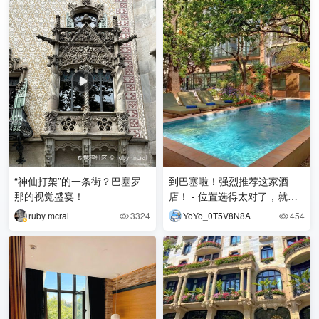
“神仙打架”的一条街？巴塞罗
到巴塞啦！强烈推荐这家酒
那的视觉盛宴！
店！ - 位置选得太对了，就在
米拉之家同一个街区的老建筑
ruby mcral
3324
YoYo_0T5V8N8A
454


里，出门拐个弯就能