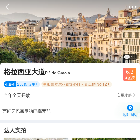


1/0
格拉西亚大道
6.2
P.º de Gracia
热度

4.8
253
条点评
加泰罗尼亚夜游必打卡景点榜 No.12
分


全年全天开放
实用攻略

西班牙巴塞罗纳巴塞罗那
地图·周边
达人实拍