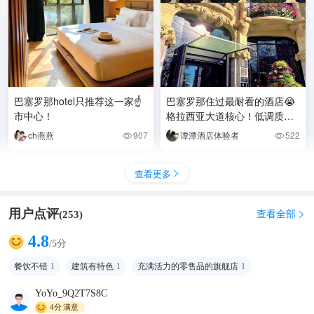
巴塞罗那hotel只推荐这一家☝️
巴塞罗那住过最耐看的酒店😭
市中心！
格拉西亚大道核心！低调质感
天花板
ch燕燕
907
谭潭酒店体验者
522


查看更多

用户点评
查看全部
(
253
)

4.8
/5分
餐饮不错
1
建筑有特色
1
充满活力的零售品的旗舰店
1
YoYo_9Q2T7S8C
4分
满意