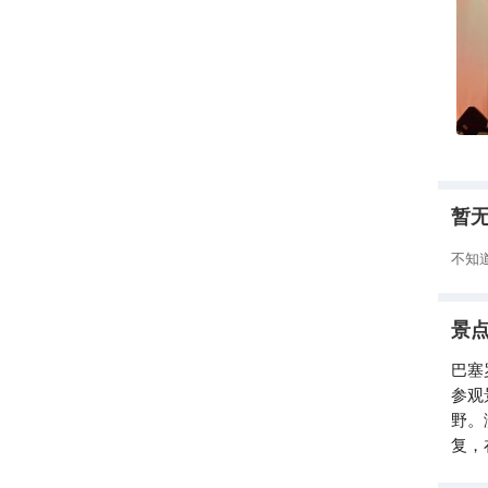
唱
暂
不知
景
巴塞
参观
野。
复，