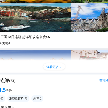
三国13日连游 超详细攻略来袭❗🔥
乐见环球
查看更多

户点评
查看
(
73
)
4.5
/5分
65
消费后评价
73
差评
2
匿名用户