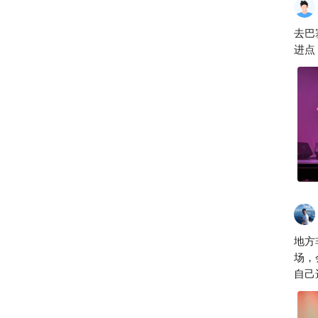
闯
去巴
进点
地方
场，
自己
力，
节奏