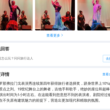
，很有异国味道，之前还不以为然，看后真的是值得一看👍
查看更多

无回答
道怎么玩？问问旅行达人
去
点详情
查看
罗那弗拉门戈表演秀连续第四年获得旅行者选择奖，跻身世界上10%
景点之列。19世纪舞台上的舞者，吉他手和歌手，绝妙的座位和超棒
演出时间为1小时左右。在这能看到您意想不到的表演者。剧院经过
在不失原有建筑魅力的前提下，营造出更加现代和精致的氛围。