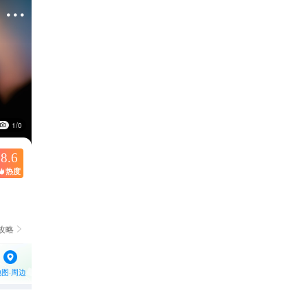

1/0
8.6
热度

攻略

地图·周边