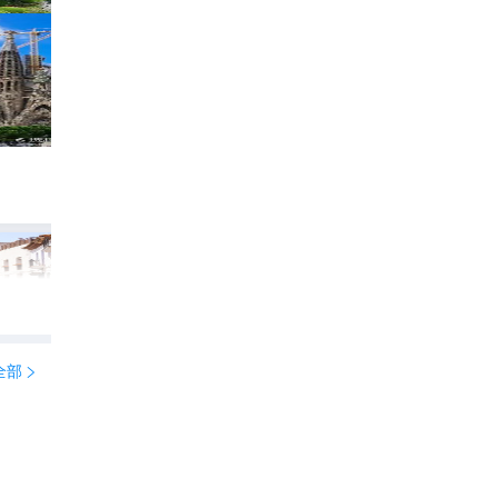
西班牙葡萄牙14日游：从艺术之城到斗牛
259
YoYo_4O3P0Y8G

全部
