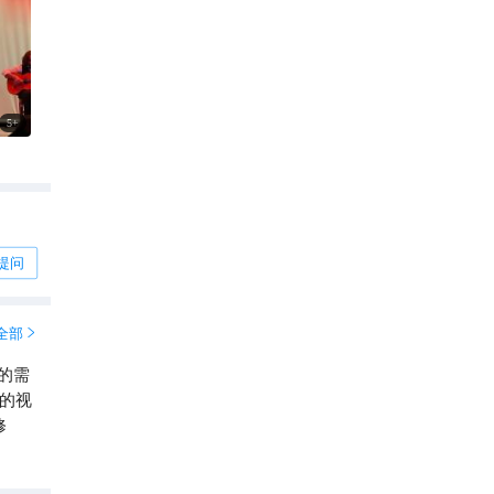
5
+
提问
全部

的需
的视
修