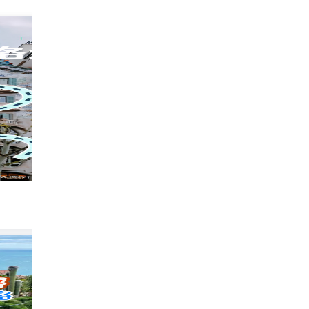
🇪🇸是谁在巴塞25💶吃上寿喜锅跟苹果烤肉
337
小汪不会飞
