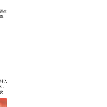
要改
178

降。
分钟入
水，
卖
的快
者歌