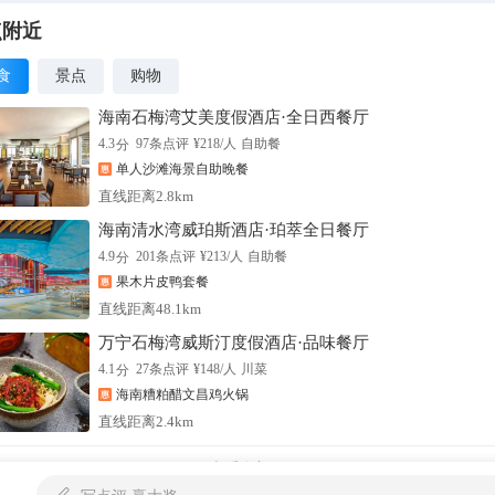
点附近
食
景点
购物
海南石梅湾艾美度假酒店·全日西餐厅
分
4.3
97
条点评
¥
218
/人
自助餐
单人沙滩海景自助晚餐
直线距离2.8km
海南清水湾威珀斯酒店·珀萃全日餐厅
分
4.9
201
条点评
¥
213
/人
自助餐
果木片皮鸭套餐
直线距离48.1km
万宁石梅湾威斯汀度假酒店·品味餐厅
分
4.1
27
条点评
¥
148
/人
川菜
海南糟粕醋文昌鸡火锅
直线距离2.4km
查看全部

写点评,赢大奖