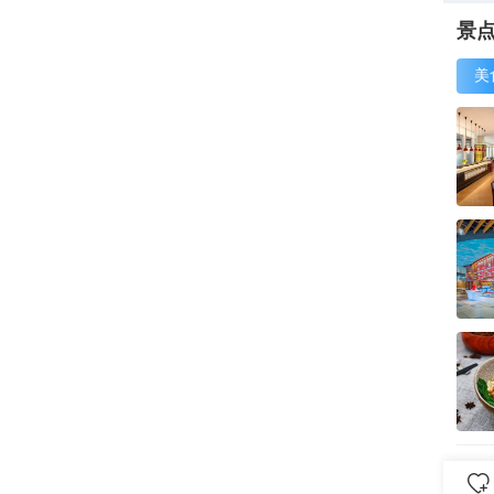
景
美
