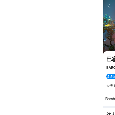

巴塞
BARC
4.5
今天1
Rambl
达