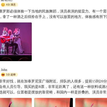
入高迪的异想世界！巴塞三天，被曲线和光影硬控了
4分
满意
塞罗那必须体验一下当地的民族舞蹈，演员表演的挺蛮力。有一个需
爱上旅行家
，拿了一杯酒之后得拎在手上，没有可以放置的地方。体验感有所下
John
5分
超棒
非常好找，就在加泰罗尼亚广场附近。排队的人很多，提前15到20
会有人员引导。我买的是B票，非常近距离了，还有送一杯饮料或酒
选就可以。位置都是摆放的靠背椅，和国内一样是折叠的。演员非常
表演出色，第一次看弗拉门戈，很惊叹它的艺术性，尤其是高潮是跳
脚板，不是踢踏舞，二是一种韵律的表达，伴以舞蹈💃、吉他🎸和舞