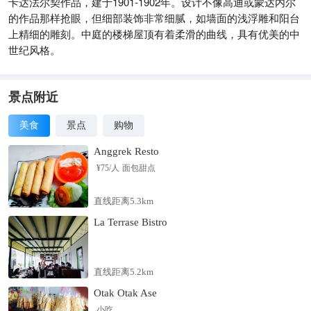
卡达法尔契作品，建于1901-1902年。设计不像高迪或蒙达内尔
的作品那样抢眼，但细部装饰非常细腻，如墙面的浅浮雕和阳台
上精细的雕刻。中庭的楼梯屋顶有着柔滑的曲线，具有优美的中
世纪风格。
景点附近
美食
景点
购物
Anggrek Resto
¥
75
/人
面包甜点
直线距离5.3km
La Terrase Bistro
直线距离5.2km
Otak Otak Ase
小吃