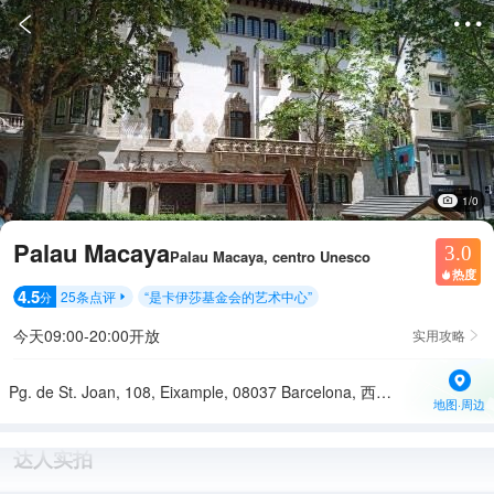


1/0
Palau Macaya
3.0
Palau Macaya, centro Unesco
热度

4.5
25
条点评
“
是卡伊莎基金会的艺术中心
”
分

今天09:00-20:00开放
实用攻略

Pg. de St. Joan, 108, Eixample, 08037 Barcelona, 西班牙
地图·周边
达人实拍