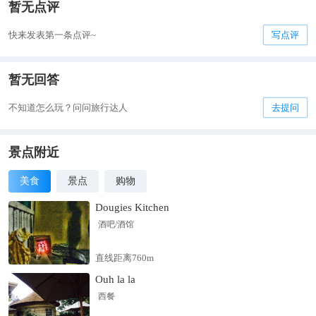
暂无点评
快来发表第一条点评~
写点评
暂无回答
不知道怎么玩？问问旅行达人
去提问
景点附近
美食
景点
购物
Dougies Kitchen
酒吧/酒馆
直线距离760m
Ouh la la
西餐