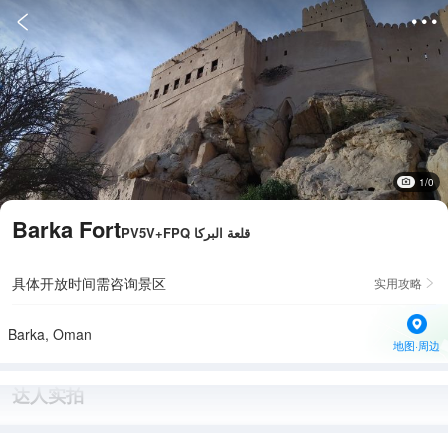


1/0
Barka Fort
PV5V+FPQ قلعة البرکا
具体开放时间需咨询景区
实用攻略

Barka, Oman
地图·周边
达人实拍