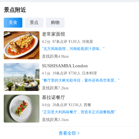
河观柳”的佳话。
景点附近
美食
景点
购物
老常家面馆
分
4.2
87
条点评
¥
120
/人
河南菜
"
北方风味面馆，河南烩面原汁原味。
"
直线距离4.9km
SUSHISAMBA London
分
4.1
19
条点评
¥
758
/人
日本料理
"
餐厅里的大树光彩夺目，窗外还有高空美景。
"
直线距离7.2km
慕拉诺餐厅
分
4.6
26
条点评
¥
1156
/人
西餐
"
正宗意大利风味餐厅，营造非正式就餐氛围
"
直线距离3.1km
查看全部
