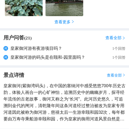
查看更多

用户问答
查看全部
(
21
)

皇家御河游有夜游项目吗？
1个回答
皇家御河游的码头是在颐和-园里面吗？
1个回答
景点详情
查看全部

皇家御河(紫御湾码头)，在中国的塞纳河中感受悠悠700年历史古
韵，体验人画合一的心旷神怡，追溯历史中的幽幽岁月，探寻经
年流传的古老故事，御河又称之为“长河”。此河历史悠久，可追
溯到金代的闸河，清乾隆年间这条河道经过整治被改为皇家专用
河道因此被称为御河游，慈禧太后一生游幸颐和园32次，每年都
要由万寿寺乘船游幸颐和园，作为皇家的御用河道风景自然是不
必说，每到春夏时节两岸柳绿桃红美不胜收留下“天坛看松，长