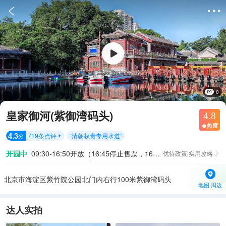


0
皇家御河(紫御湾码头)
4.8
热度

4.3
719
条点评
“
清朝权贵专用水道
”
分

开园中
09:30-16:50开放（16:45停止售票，16:45停止入园）
优待政策|实用攻略

北京市海淀区紫竹院公园北门内右行100米紫御湾码头
地图·周边
达人实拍