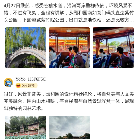
限定 | 坐皇家御河游船，走慈
4月27日乘船，感受慈禧水道，沿河两岸垂柳依依，环境风景不
禧水道进颐和园
错，不过有飞絮，全程有讲解，从颐和园南如意门码头直达紫竹
秦白白
1534
院公园，下船游览紫竹院公园，出口就是地铁站，还是比较方便

的。
4
+
YoYo_1J5F6F5C
5分
超棒
很好，风景非常美，颐和园的设计精妙绝伦，将自然美与人文美
完美融合。园内山水相映，亭台楼阁与自然景观浑然一体，展现
出独特的园林艺术。