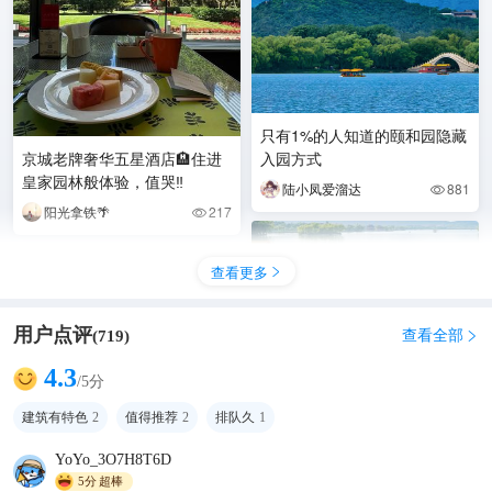
只有1%的人知道的颐和园隐藏
京城老牌奢华五星酒店🏨住进
入园方式
皇家园林般体验，值哭‼️
陆小凤爱溜达
881

阳光拿铁🌴
217

查看更多

用户点评
查看全部
(
719
)

4.3
/5分
建筑有特色
2
值得推荐
2
排队久
1
YoYo_3O7H8T6D
5分
超棒