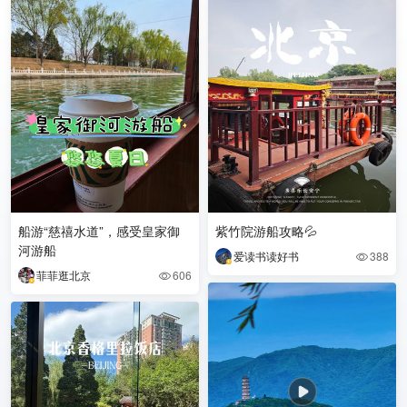
船游“慈禧水道”，感受皇家御
紫竹院游船攻略💦
河游船
爱读书读好书
388

菲菲逛北京
606
