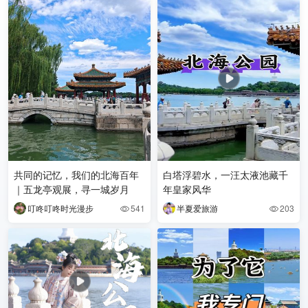
共同的记忆，我们的北海百年
白塔浮碧水，一汪太液池藏千
｜五龙亭观展，寻一城岁月
年皇家风华
叮咚叮咚时光漫步
541
半夏爱旅游
203

