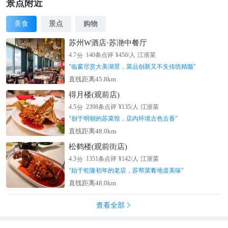
璃瓦顶，黄瓦剪边，檐下梁枋施小点金旋子彩画，绚丽多彩，金
景点附近
碧辉煌。龙泽、滋香、浮翠三亭石岸下有单孔石桥一座，通向北
美食
景点
购物
岸，每座亭正面檐下各悬华带匾一方。五龙亭三面环水，周围荷
红柳绿、赏心悦目。
苏州W酒店·苏滟中餐厅
分
4.7
140
条点评
¥
450
/人
江浙菜
"
临窗尽赏大美湖景，菜品创新又不失传统精髓
"
直线距离45.8km
得月楼(观前店)
分
4.5
2398
条点评
¥
135
/人
江浙菜
"
创于明朝的苏菜馆，店内环境古色古香
"
直线距离48.0km
松鹤楼(观前街店)
分
4.3
1351
条点评
¥
142
/人
江浙菜
"
始于乾隆初年的老店，苏帮菜肴地道美味
"
直线距离48.0km
查看全部
