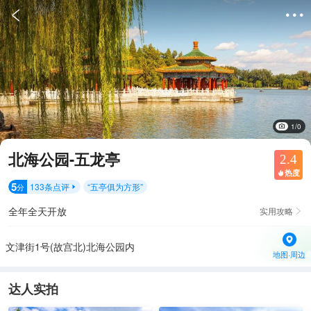


1/0
北海公园-五龙亭
2.4
热度

5
133
条点评
“
五亭俱为方形
”
分

全年全天开放
实用攻略

文津街1号(故宫北)北海公园内
地图·周边
达人实拍