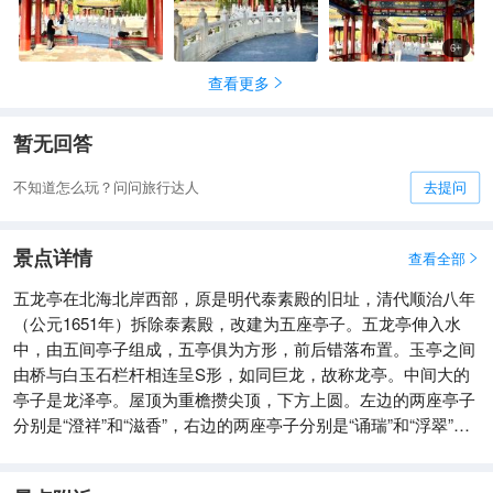
6
+
查看更多

暂无回答
不知道怎么玩？问问旅行达人
去提问
景点详情
查看全部

五龙亭在北海北岸西部，原是明代泰素殿的旧址，清代顺治八年
（公元1651年）拆除泰素殿，改建为五座亭子。五龙亭伸入水
中，由五间亭子组成，五亭俱为方形，前后错落布置。玉亭之间
由桥与白玉石栏杆相连呈S形，如同巨龙，故称龙亭。中间大的
亭子是龙泽亭。屋顶为重檐攒尖顶，下方上圆。左边的两座亭子
分别是“澄祥”和“滋香”，右边的两座亭子分别是“诵瑞”和“浮翠”。
这五座亭子合称五龙亭。整组建筑以左右对称的方式安排，且不
同建筑形式的设置也充分显示了皇权等级的区分。五亭都是绿琉