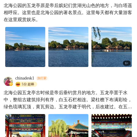
北海公园的五龙亭原是帝后嫔妃们赏湖光山色的地方，与白塔遥
相呼应。这里也是北海公园的著名景点。这里每天都有大量游客
在这里观赏娱乐。
6
+
chinadesk1
旅行家
5分
超棒
北海公园五龙亭古时候是帝后垂钓赏月的地方。五龙亭置于水
中，整组古建筑排列有序，白玉石栏相连。梁柱檐下布满彩绘，
绿色琉璃瓦顶，黄瓦剪边。五龙亭建于明代，后改建过。在五龙
亭眺望巍巍白塔，不同时辰不一样的画面。现在五龙亭是百姓休
闲之地，特别是京剧票友集聚，高手名角唱腔优美。