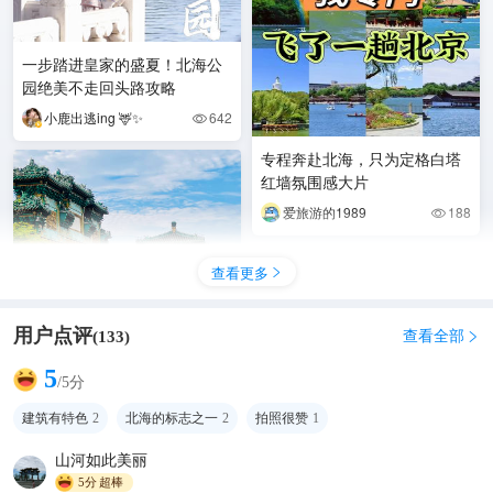
一步踏进皇家的盛夏！北海公
园绝美不走回头路攻略
小鹿出逃ing 🦌✨
642

专程奔赴北海，只为定格白塔
红墙氛围感大片
爱旅游的1989
188

查看更多

用户点评
查看全部
(
133
)

5
/5分
建筑有特色
2
北海的标志之一
2
拍照很赞
1
伏日晨游北海 静待小西天重焕
芳华
山河如此美丽
5分
超棒
chinadesk1
498
