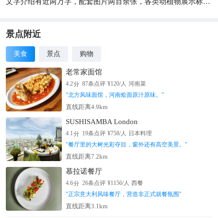
文字介绍有近两万字，配套图片两百余张，各类动植物展示标本
约两百件，通过标本、图片、影像及地幕投影、幻影成像等高科
技互动手段向游人介绍湿地知识，展示优美的湿地风光，使游人
在“认识湿地”、“走进湿地”的过程中，感受到“保护湿地”的重要意
景点附近
义。
美食
景点
购物
老常家面馆
分
4.2
87
条点评
¥
120
/人
河南菜
"
北方风味面馆，河南烩面原汁原味。
"
直线距离4.9km
SUSHISAMBA London
分
4.1
19
条点评
¥
758
/人
日本料理
"
餐厅里的大树光彩夺目，窗外还有高空美景。
"
直线距离7.2km
慕拉诺餐厅
分
4.6
26
条点评
¥
1156
/人
西餐
"
正宗意大利风味餐厅，营造非正式就餐氛围
"
直线距离3.1km