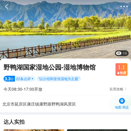


1/0
野鸭湖国家湿地公园-湿地博物馆
1.1
热度

3.3
22
条点评
“
以介绍和宣传湿地为主题
”
分

今天08:30-17:00开放
实用攻略

北京市延庆区康庄镇康野路野鸭湖风景区
地图·周边
达人实拍