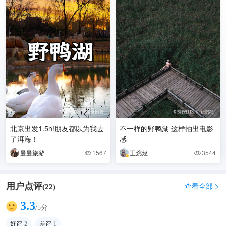
北京出发1.5h!朋友都以为我去
不一样的野鸭湖 这样拍出电影
了洱海！
感
曼曼旅游
1567
正烷烃
3544


用户点评
查看全部
(
22
)

3.3
/5分
好评
2
差评
1