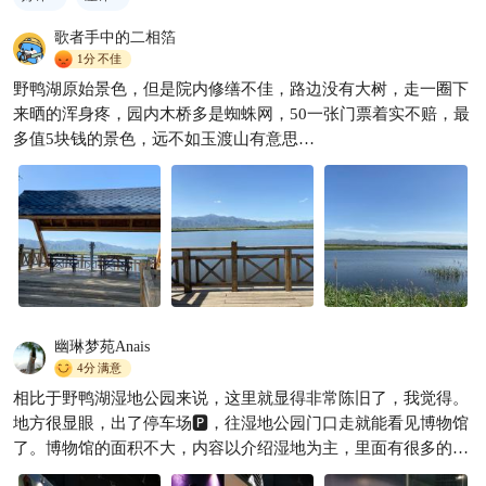
歌者手中的二相箔
1分
不佳
野鸭湖原始景色，但是院内修缮不佳，路边没有大树，走一圈下
来晒的浑身疼，园内木桥多是蜘蛛网，50一张门票着实不赔，最
多值5块钱的景色，远不如玉渡山有意思…
幽琳梦苑Anais
4分
满意
相比于野鸭湖湿地公园来说，这里就显得非常陈旧了，我觉得。
地方很显眼，出了停车场🅿️，往湿地公园门口走就能看见博物馆
了。博物馆的面积不大，内容以介绍湿地为主，里面有很多的动
物标本，这个我还是挺喜欢的。