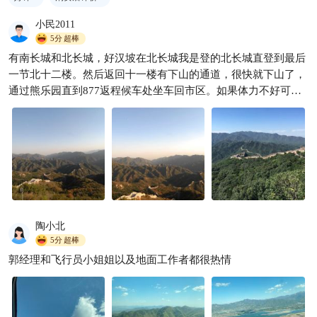
小民2011
5分
超棒
有南长城和北长城，好汉坡在北长城我是登的北长城直登到最后
一节北十二楼。然后返回十一楼有下山的通道，很快就下山了，
通过熊乐园直到877返程候车处坐车回市区。如果体力不好可以
选择北八楼好汉坡看完后原路返回，但是时间差不多，北八楼之
后的长城比较陡峭，除体力好的外不建议去。 Z最后，877最后
一班是17点，一定要计划好时间别耽误回去的最后一班车，否则
必须打车回家了
陶小北
5分
超棒
郭经理和飞行员小姐姐以及地面工作者都很热情