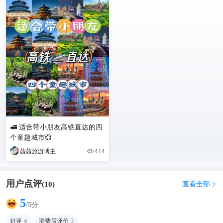
🚅 适合带小朋友高铁直达的四
个童趣城市💞
茜茜旅游博主
414

用户点评
查看全部
(
10
)

5
/5分
好评
4
消费后评价
3