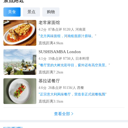
景点附近
美食
景点
购物
老常家面馆
分
4.2
87
条点评
¥
120
/人
河南菜
"
北方风味面馆，河南烩面原汁原味。
"
直线距离4.9km
SUSHISAMBA London
分
4.1
19
条点评
¥
758
/人
日本料理
"
餐厅里的大树光彩夺目，窗外还有高空美景。
"
直线距离7.2km
慕拉诺餐厅
分
4.6
26
条点评
¥
1156
/人
西餐
"
正宗意大利风味餐厅，营造非正式就餐氛围
"
直线距离3.1km
查看全部
