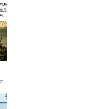
的海
178
也是

对值
6
+
方，