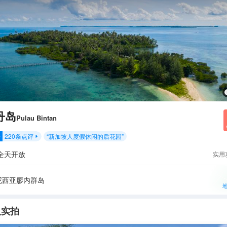
丹岛
Pulau Bintan
220
条点评
“
新加坡人度假休闲的后花园
”
分

全天开放
实用
尼西亚廖内群岛
人实拍