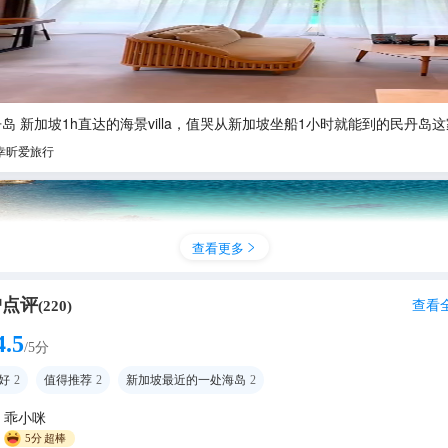
岛 新加坡1h直达的海景villa，值哭从新加坡坐船1小时就能到的民丹岛这家Fo
幸昕爱旅行
查看更多

户点评
查看
(
220
)
4.5
/5分
好
2
值得推荐
2
新加坡最近的一处海岛
2
乖小咪
大家暑期都来青岛看海了，我却在深深怀念印度尼西亚的那片海滩，谢谢Cl
5分
超棒