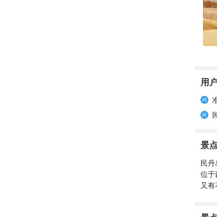
用
景
民丹
位于
又有