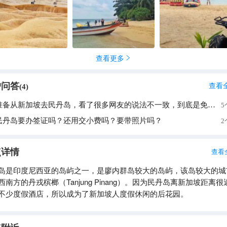
查看更多

户问答
查看
(
4
)
准备从新加坡去民丹岛，看了很多网友的说法不一致，到底是免签还是落地签呢？
5
民丹岛要办签证吗？还用交小费吗？要带照片吗？
2
点详情
查看
岛是印度尼西亚的岛屿之一，是廖内群岛较大的岛屿，该岛较大的城
西南方的丹戎槟榔（Tanjung Pinang）。因为民丹岛离新加坡距离很
不少度假酒店，所以成为了新加坡人度假休闲的后花园。