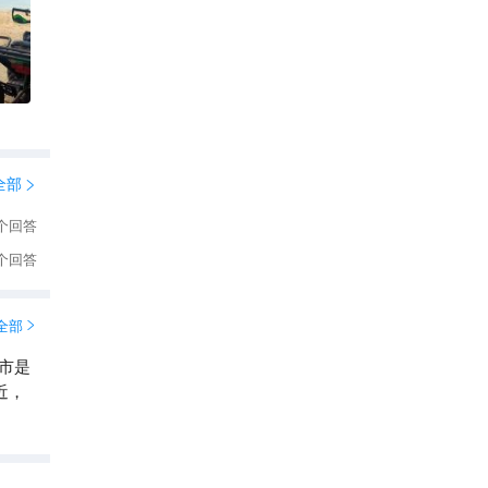
全部

个回答
个回答
全部

市是
近，