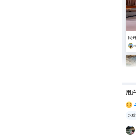
民丹
用
水质
听说