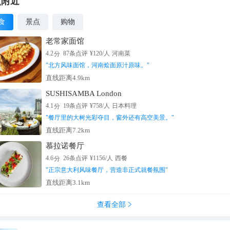
点附近
食
景点
购物
老常家面馆
分
4.2
87
条点评
¥
120
/人
河南菜
"
北方风味面馆，河南烩面原汁原味。
"
直线距离4.9km
SUSHISAMBA London
分
4.1
19
条点评
¥
758
/人
日本料理
"
餐厅里的大树光彩夺目，窗外还有高空美景。
"
直线距离7.2km
慕拉诺餐厅
分
4.6
26
条点评
¥
1156
/人
西餐
"
正宗意大利风味餐厅，营造非正式就餐氛围
"
直线距离3.1km
查看全部
