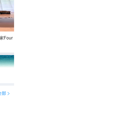
ur Point
隐世蓝湖的绝美秘境💙 民丹岛的黄金沙丘
265
Shirley雪梨在旅行

全部

ub Med民丹岛的邀请，