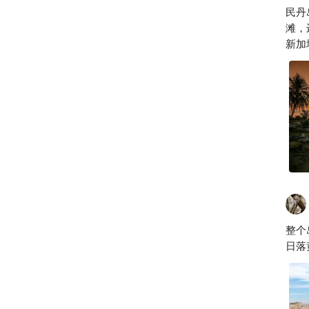
四
民丹
滩，
新加
得一
整个
日落