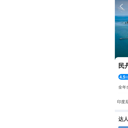

民
4.5
全年
印度
达