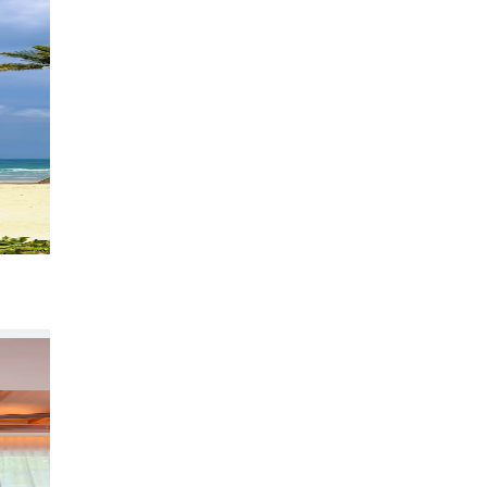
Club Med民丹岛 躺平宝藏海岛！！！
346
飛yyyyy
