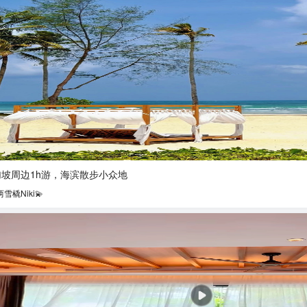
加坡周边1h游，海滨散步小众地
两雪橇Niki💫