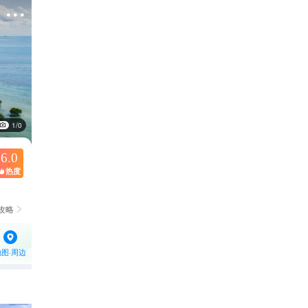

1/0
6.0
热度

攻略

地图·周边