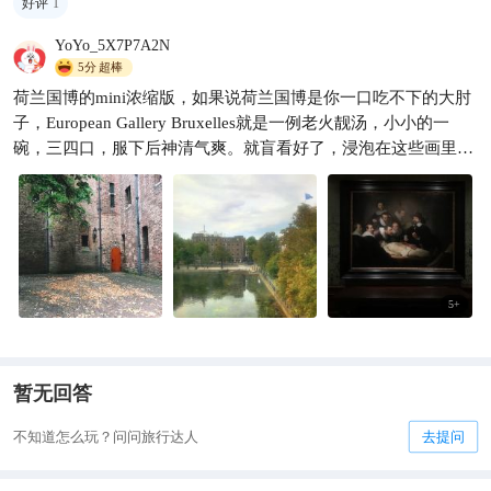
好评
1
YoYo_5X7P7A2N
5分
超棒
荷兰国博的mini浓缩版，如果说荷兰国博是你一口吃不下的大肘
子，European Gallery Bruxelles就是一例老火靓汤，小小的一
碗，三四口，服下后神清气爽。就盲看好了，浸泡在这些画里，
不懂、不认识都没关系，人类的悲喜不共通，但美丽的画可以共
通。（说白话就是洗眼睛哈，每一幅都想拍下来学光、构图、颜
色。）最关键，人少，安静，可以近距离长时间与画眼神交流，
总之，不会有持续的隐形压力我是不是呆太久。
5
+
暂无回答
不知道怎么玩？问问旅行达人
去提问