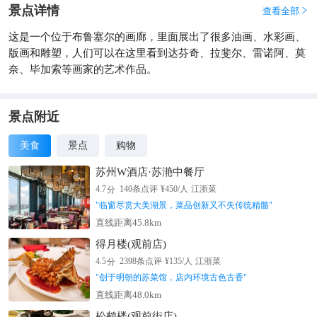
景点详情
查看全部

这是一个位于布鲁塞尔的画廊，里面展出了很多油画、水彩画、
版画和雕塑，人们可以在这里看到达芬奇、拉斐尔、雷诺阿、莫
奈、毕加索等画家的艺术作品。
景点附近
美食
景点
购物
苏州W酒店·苏滟中餐厅
分
4.7
140
条点评
¥
450
/人
江浙菜
"
临窗尽赏大美湖景，菜品创新又不失传统精髓
"
直线距离45.8km
得月楼(观前店)
分
4.5
2398
条点评
¥
135
/人
江浙菜
"
创于明朝的苏菜馆，店内环境古色古香
"
直线距离48.0km
松鹤楼(观前街店)