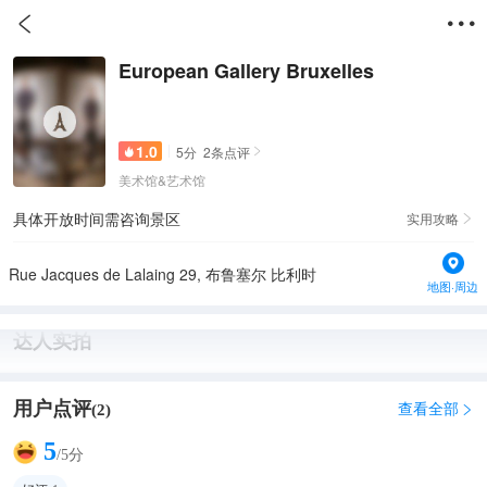


European Gallery Bruxelles
1.0
5
分
2
条点评


美术馆&艺术馆
具体开放时间需咨询景区
实用攻略

Rue Jacques de Lalaing 29, 布鲁塞尔 比利时
地图·周边
达人实拍
用户点评
查看全部
(
2
)

5
/5分