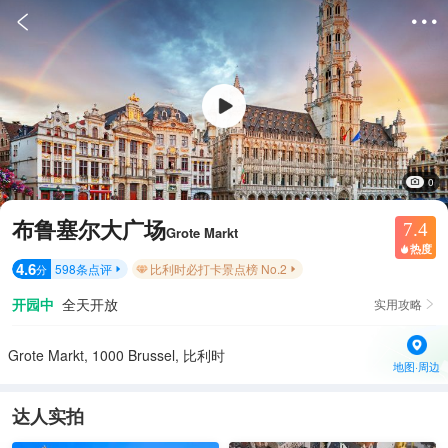


0
布鲁塞尔大广场
7.4
Grote Markt
热度

4.6
598
条点评
比利时必打卡景点榜 No.2
分


开园中
全天开放
实用攻略

Grote Markt, 1000 Brussel, 比利时
地图·周边
达人实拍