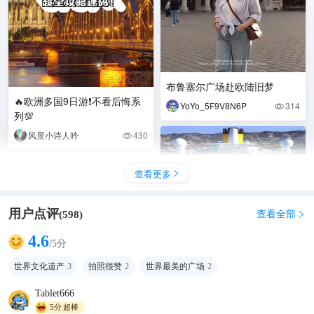
布鲁塞尔广场赴欧陆旧梦
🔥欧洲多国9日游❗不看后悔系
YoYo_5F9V8N6P
314

列💯
风景小诗人吟
430

查看更多

用户点评
查看全部
(
598
)

4.6
/5分
世界文化遗产
3
拍照很赞
2
世界最美的广场
2
Tablet666
广州出发❗️11天欧洲5国豪华邮
5分
超棒