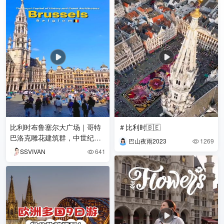
比利时布鲁塞尔大广场｜哥特
＃比利时🇧🇪
巴洛克雕花建筑群，中世纪欧
巴山夜雨2023
1269

式浪漫
SSVIVAN
641
