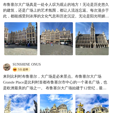
轮之旅伦敦塔桥、布鲁塞尔大
布鲁塞尔大广场真是一处令人叹为观止的地方！无论是历史悠久
广
狂欢旅行者
231
的建筑，还是广场上的艺术氛围，都让人流连忘返。每次漫步于

此，都能感受到浓厚的文化气息和历史沉淀。无论是阳光明媚的
白天还是灯火阑珊的夜晚，布鲁塞尔大广场都有着不同的魅力，
绝对值得一游。
SUNSHINE ONUS
5分
超棒
来到比利时布鲁塞尔，大广场是必来景点。布鲁塞尔大广场
Grande Place是比利时首都布鲁塞尔市中心的一个著名广场，也
是欧洲最美的广场之一。 布鲁塞尔大广场始建于12世纪，最初
是一个贸易集市，早期周围的建筑多为木制结构。​1998年列入世
界遗产名录​，1998年，联合国教科文组织将布鲁塞尔大广场作为
文化遗产列入世界遗产名录。​广场呈长方形，长110米，宽68
米，整个地面由清一色的花岗石铺就，环广场的建筑物多为中世