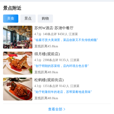
景点附近
美食
景点
购物
苏州W酒店·苏滟中餐厅
分
4.7
140
条点评
¥
450
/人
江浙菜
"
临窗尽赏大美湖景，菜品创新又不失传统精髓
"
直线距离45.8km
得月楼(观前店)
分
4.5
2398
条点评
¥
135
/人
江浙菜
"
创于明朝的苏菜馆，店内环境古色古香
"
直线距离48.0km
松鹤楼(观前街店)
分
4.3
1351
条点评
¥
142
/人
江浙菜
"
始于乾隆初年的老店，苏帮菜肴地道美味
"
直线距离48.0km
查看全部
