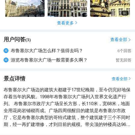
纪所建，包括哥特式、文艺复兴式、路易十四式等建筑形式，风
格各异，使人有宛如置身于中世纪之感。标志性建筑​：广场上最
8
+
醒目的建筑是布鲁塞尔市政厅，它是布鲁塞尔的城市地标，也是
查看更多

比利时最典型的哥特式建筑。市政厅大楼建于1402年，尖塔高约
91米，塔顶塑有一尊高5米的风向标，这是布鲁塞尔的守护神
用户问答
——圣米歇尔的雕像。
查看全部
(
3
)

布鲁塞尔大广场怎么样？值得去吗？
6个回答
游览布鲁塞尔大广场一般需要多久啊？
暂无回答
景点详情
查看全部

布鲁塞尔大广场边的建筑大都建于17世纪晚期，至今仍完好地保
存着当年的风貌。1998年布鲁塞尔大广场列入世界文化遗产行
列。 布鲁塞尔市政厅大广场呈长方形，长110米，宽68米，地面
全用花岗岩铺砌而成。广场四周很醒目的建筑是布鲁塞尔市政
厅，它是布鲁塞尔典型的哥特式建筑，整个建筑建于三个不同时
期，经一再扩建增修，才到目前的规模。带尖顶的钟楼高达96
米，装饰有圣米歇尔斩杀恶魔的雕塑。