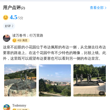
用户点评
查看全部
(
2
)

4.5
/5分
好评
2
读万卷书；行万里路
4分
满意
这座不起眼的小花园位于布达佩斯的布达一侧，从北侧去往布达
要塞的路途上。在这个花园中有不少特色的雕像，比较上镜。此
外，这里既可以观望布达要塞也可以看到另一侧的布达皇宫。
4
+
Todemmy