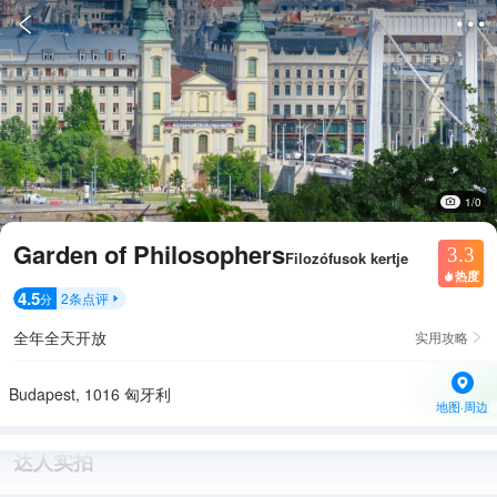


1/0
Garden of Philosophers
3.3
Filozófusok kertje
热度

4.5
2
条点评
分

全年全天开放
实用攻略

Budapest, 1016 匈牙利
地图·周边
达人实拍