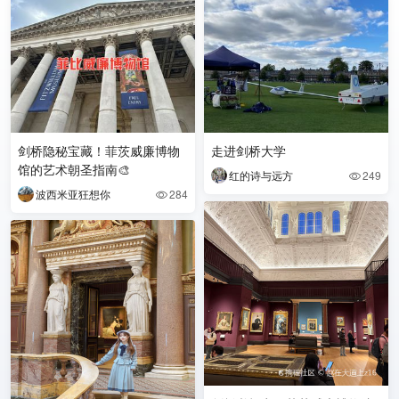
剑桥隐秘宝藏！菲茨威廉博物
走进剑桥大学
馆的艺术朝圣指南🎨
红的诗与远方
249

波西米亚狂想你
284
