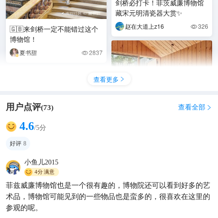
剑桥必打卡！菲茨威廉博物馆
藏宋元明清瓷器大赏✨
赵在大道上z16
326

🇬🇧来剑桥一定不能错过这个
博物馆！
夏书甜
2837

查看更多

用户点评
查看全部
(
73
)

4.6
/5分
好评
8
小鱼儿2015
“静谧与优雅的融合：剑桥阿默
4分
满意
斯特精品民宿” 🌸✨
菲兹威廉博物馆也是一个很有趣的，博物院还可以看到好多的艺
奇思妙想随笔
282

术品，博物馆可能见到的一些物品也是蛮多的，很喜欢在这里的
参观的呢。