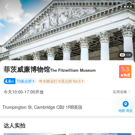


1/0
菲茨威廉博物馆
5.3
The Fitzwilliam Museum
热度

4.6
73
条点评
剑桥必打卡景点榜 No.5
分


今天10:00-17:00开放
实用攻略

Trumpington St, Cambridge CB2 1RB英国
地图·周边
达人实拍