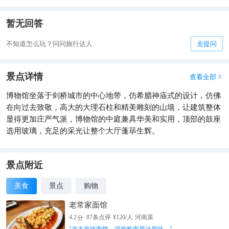
暂无回答
不知道怎么玩？问问旅行达人
去提问
景点详情
查看全部

博物馆坐落于剑桥城市的中心地带，仿希腊神庙式的设计，仿佛
在向过去致敬，高大的大理石柱和精美雕刻的山墙，让建筑整体
显得更加庄严气派，博物馆的中庭兼具华美和实用，顶部的鼓座
选用玻璃，充足的采光让整个大厅蓬荜生辉。
景点附近
美食
景点
购物
老常家面馆
分
4.2
87
条点评
¥
120
/人
河南菜