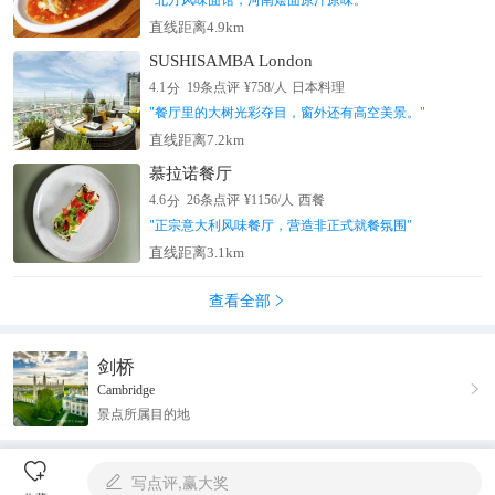
"
北方风味面馆，河南烩面原汁原味。
"
直线距离4.9km
SUSHISAMBA London
分
4.1
19
条点评
¥
758
/人
日本料理
"
餐厅里的大树光彩夺目，窗外还有高空美景。
"
直线距离7.2km
慕拉诺餐厅
分
4.6
26
条点评
¥
1156
/人
西餐
"
正宗意大利风味餐厅，营造非正式就餐氛围
"
直线距离3.1km
查看全部

剑桥

Cambridge
景点所属目的地

写点评,赢大奖
