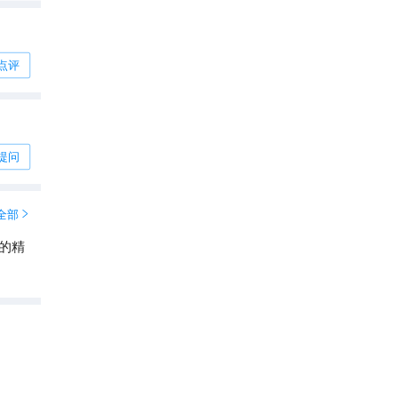
点评
提问
全部

的精
剑桥大学三一学院