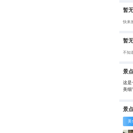
暂
快来
暂
不知
景
这是
美细
景
美