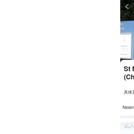

St 
(Ch
具体
Newm
达