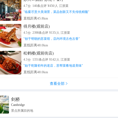
分
4.7
140
条点评
¥
450
/人
江浙菜
"
临窗尽赏大美湖景，菜品创新又不失传统精髓
"
直线距离45.8km
得月楼(观前店)
分
4.5
2398
条点评
¥
135
/人
江浙菜
"
创于明朝的苏菜馆，店内环境古色古香
"
直线距离48.0km
松鹤楼(观前街店)
分
4.3
1351
条点评
¥
142
/人
江浙菜
"
始于乾隆初年的老店，苏帮菜肴地道美味
"
直线距离48.0km
查看全部

剑桥
Cambridge
景点所属目的地