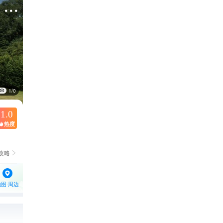

1/0
1.0
热度

攻略

地图·周边