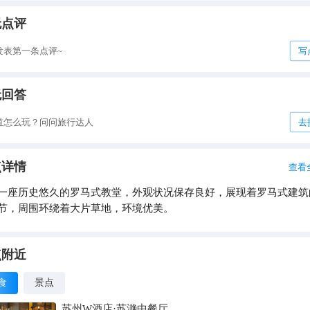
无点评
发表第一条点评~
写
无回答
道怎么玩？问问旅行达人
去
点详情
查看
一座历史悠久的罗马式教堂，外观状况保存良好，展现着罗马式建筑
节，周围环绕着大片草地，环境优美。
点附近
食
景点
苏州W酒店·苏滟中餐厅