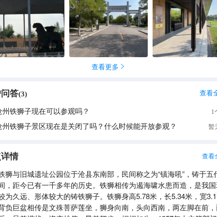
查看更多

户问答
查看
(
3
)
沧州铁狮子现在可以参观吗？
1
沧州铁狮子景区现在是关闭了吗？什么时候能开放参观？
暂
点详情
查看
铁狮与旧城遗址公园位于沧县东南部，民间称之为“镇海吼”，铸于五
间，距今已有一千多年的历史。铁狮相传为遏海啸水患而造，是我国
较为久远、形体较大的铸铁狮子。铁狮身高5.78米，长5.34米，宽3.1
背负巨盆相传是文殊菩萨莲坐，狮身向南，头向西南，两左脚在前，