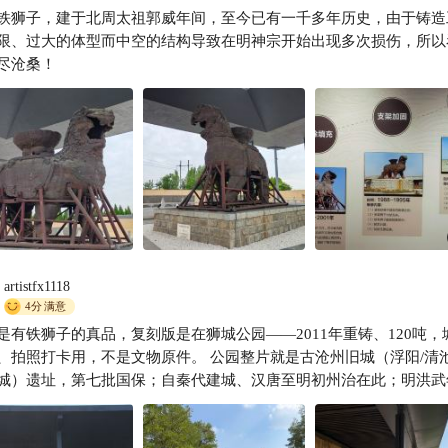
铁狮子，建于北周太祖郭威年间，至今已有一千多年历史，由于铸造
不是最可爱的旅行
限、过大的体型而中空的结构导致在明神宗开始出现多次损伤，所以
尽沧桑！
artistfx1118
4分
满意
是有铁狮子的真品，复刻版是在狮城公园——2011年重铸、120吨，
、拍照打卡用，不是文物原件。 公园整片就是古沧州旧城（浮阳/清
城）遗址，第七批国保；自秦代建城、汉唐至明初州治在此；明洪武
今沧州市区后旧城废弃。 这里主要是公园，夯土古城墙遗迹，铁狮
展览馆，还有铁狮子原件