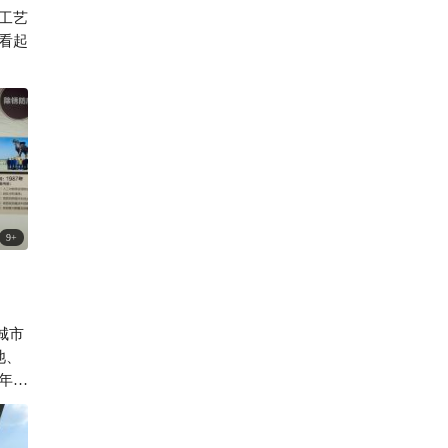
工艺
7309

看起
9
+
城市
池、
年间
与旧城