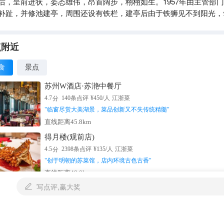
后，呈前进状，姿态雄伟，昂首阔步，栩栩如生。1957年由主管部
补趾，并修池建亭，周围还设有铁栏，建亭后由于铁狮见不到阳光，
，于1972年将亭拆除。如今来到景区，除了可以观看巍峨古老的铁
还建有一处钱币博物馆，可以一并参观。
点附近
食
景点
苏州W酒店·苏滟中餐厅
分
4.7
140
条点评
¥
450
/人
江浙菜
"
临窗尽赏大美湖景，菜品创新又不失传统精髓
"
直线距离45.8km
得月楼(观前店)
分
4.5
2398
条点评
¥
135
/人
江浙菜
"
创于明朝的苏菜馆，店内环境古色古香
"
直线距离48.0km
写点评,赢大奖

松鹤楼(观前街店)
分
4.3
1351
条点评
¥
142
/人
江浙菜
"
始于乾隆初年的老店，苏帮菜肴地道美味
"
直线距离48.0km