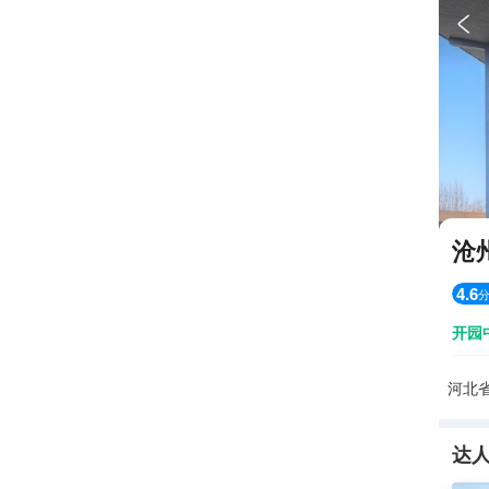

沧
4.6
开园
河北省
达