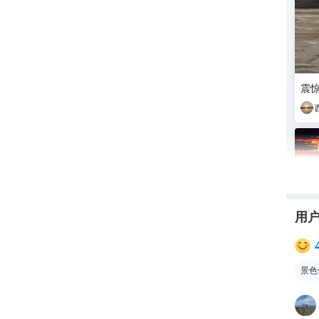
震
用
景色
京