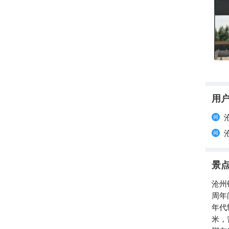
用
景
沧州
周年
年代
米，