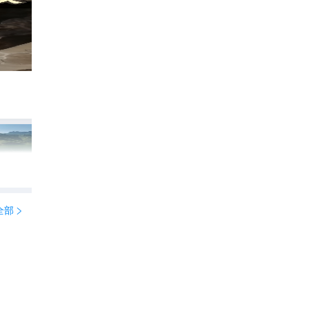
文化古城+湿地奇观！沧州2天1夜深度游攻
271
YoYo_6X6D8Z0I

全部
