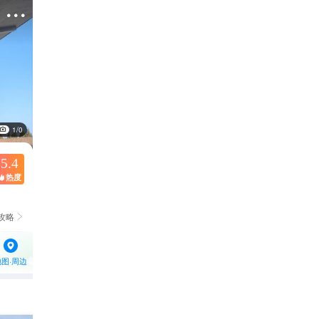

1/0
5.4
热度

攻略

地图·周边