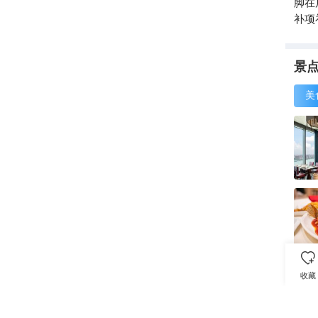
脚在
补项
较快
旁边
景
美

收藏