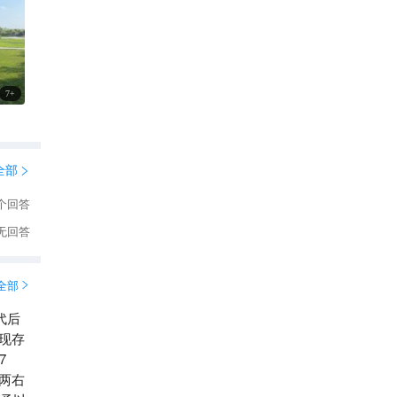
7
+
全部

个回答
无回答
全部

代后
现存
7
两右