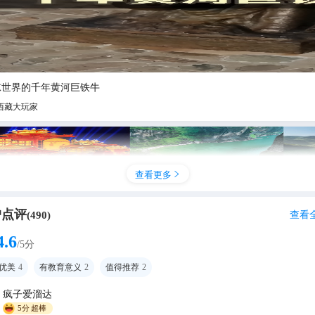
惊世界的千年黄河巨铁牛
西藏大玩家
查看更多

户点评
查看
(
490
)
4.6
/5分
优美
4
有教育意义
2
值得推荐
2
疯子爱溜达
津冀短途游，周末就能出发的5个宝藏城市推荐🌟
5分
超棒