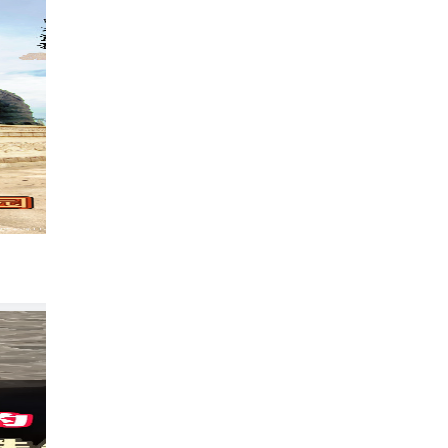
沧州铁狮子：中国最惨国宝的命运多舛�
2005
孙孟涛
