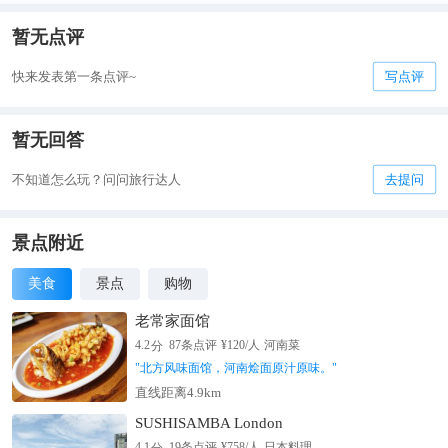
暂无点评
快来发表第一条点评~
写点评
暂无回答
不知道怎么玩？问问旅行达人
去提问
景点附近
美食
景点
购物
老常家面馆
分
4.2
87
条点评
¥
120
/人
河南菜
"
北方风味面馆，河南烩面原汁原味。
"
直线距离4.9km
SUSHISAMBA London
分
4.1
19
条点评
¥
758
/人
日本料理