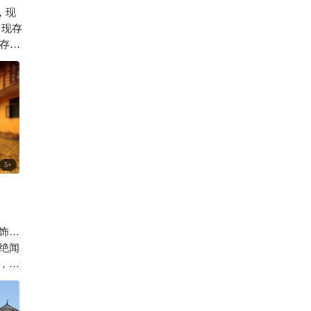
，现
533

，现存
存完
主建
。
5
+
饰…
绝闻
，找