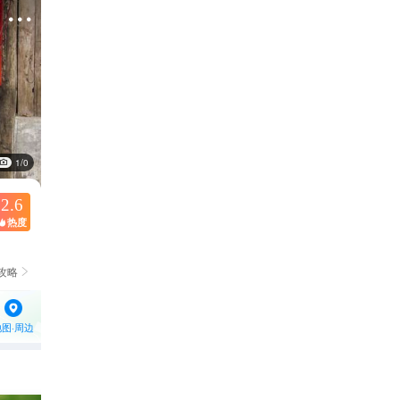

1/0
2.6
热度

攻略

地图·周边