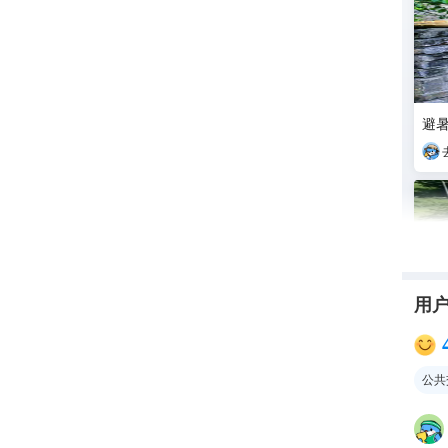
避暑
用
公共
成