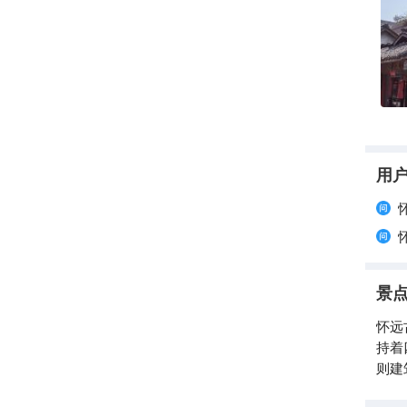
用
景
怀远
持着
则建