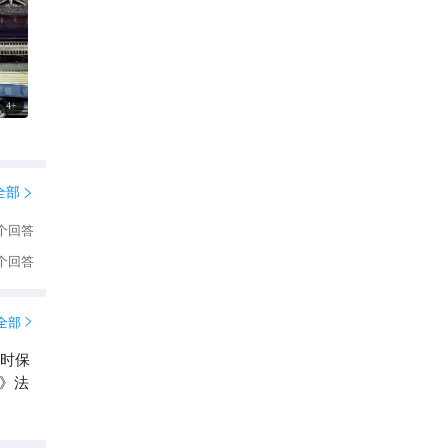
4
+
全部

个回答
个回答
全部

同时保
》法