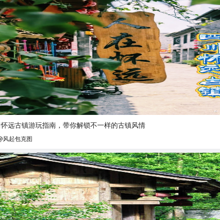
川怀远古镇游玩指南，带你解锁不一样的古镇风情
@风起包克图