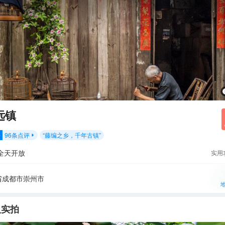
远镇
96
条点评
“
藤编之乡，千年古镇
”
分

全天开放
实用
省成都市崇州市
人实拍