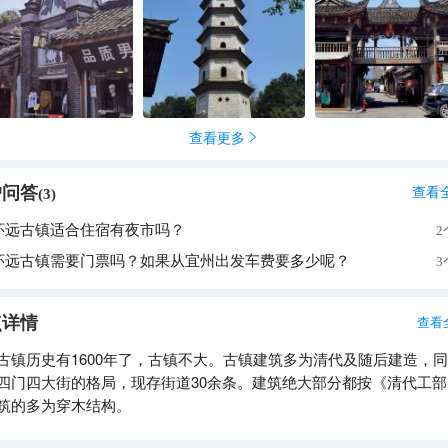
查看更多

户问答
查看
(
3
)
怀远古镇适合住宿有夜市吗？
2
怀远古镇需要门票吗？如果从宜州出发车费要多少呢？
3
点详情
查看
古镇历史有1600年了，古镇不大。古镇建筑多为清代及随后建造，
四门四大街的格局，现存街道30余条。建筑绝大部分都按《清代工部
筑的多为穿木结构。