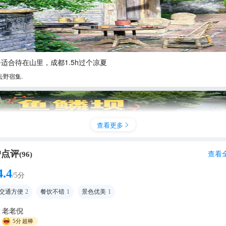
适合待在山里，成都1.5h过个凉夏
去野宿集.
查看更多

户点评
查看
(
96
)
4.4
/5分
交通方便
2
餐饮不错
1
景色优美
1
老老倪
都近郊免费森林秘境夏日避暑玩水胜地
5分
超棒