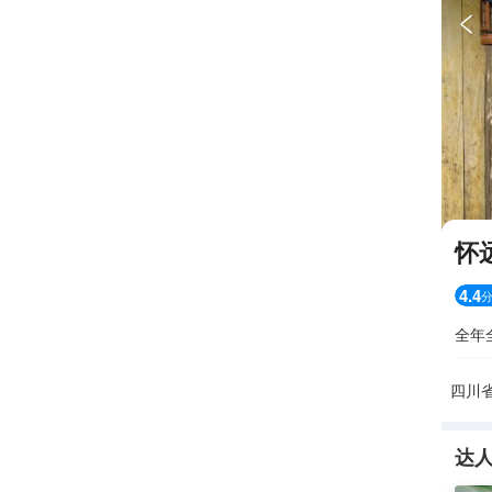

怀
4.4
全年
四川
达