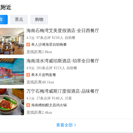
点附近
食
景点
购物
海南石梅湾艾美度假酒店·全日西餐厅
分
4.3
97
条点评
¥
218
/人
自助餐
单人沙滩海景自助晚餐
直线距离2.8km
海南清水湾威珀斯酒店·珀萃全日餐厅
分
4.9
201
条点评
¥
213
/人
自助餐
果木片皮鸭套餐
直线距离48.1km
万宁石梅湾威斯汀度假酒店·品味餐厅
分
4.1
27
条点评
¥
148
/人
川菜
海南糟粕醋文昌鸡火锅
直线距离2.4km
查看全部
