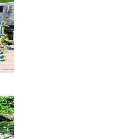
成都1.5h直达｜鸡冠山保姆级玩水攻略
641
云上有风
