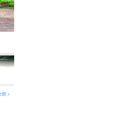
走进四川崇州，探访千年怀远古镇，大家来
636
广3游记

全部
