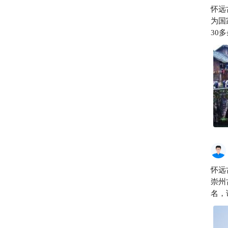
怀远
为国
30
好。
筑完
怀远
崇州
名，
了一