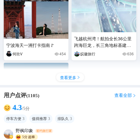
飞越杭州湾！航拍全长36公里
宁波海天一洲打卡指南🚩
跨海巨龙，长三角地标基建，
自驾穿梭海上大道，海天一洲
何欣V
454
皖徽旅行
636


风光尽收眼底。#杭州
查看更多

用户点评
查看全部
(
1105
)

4.3
/5分
停车方便
3
值得推荐
3
排队久
3
野枫印象
签约旅行家
5分
超棒