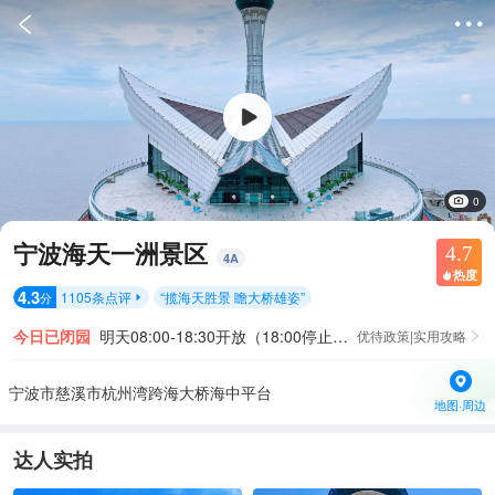


0
宁波海天一洲景区
4.7
4
A
热度

4.3
1105
条点评
“
揽海天胜景 瞻大桥雄姿
”
分

今日已闭园
明天08:00-18:30开放（18:00停止入园）
优待政策|实用攻略

宁波市慈溪市杭州湾跨海大桥海中平台
地图·周边
达人实拍