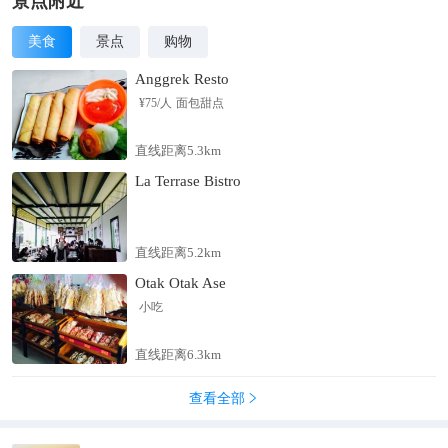
景点附近
美食
景点
购物
Anggrek Resto
¥
75
/人
面包甜点
直线距离5.3km
La Terrase Bistro
直线距离5.2km
Otak Otak Ase
小吃
直线距离6.3km
查看全部
