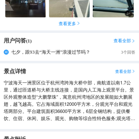
5
+
查看更多

用户问答
查看全部
(
1
)

七夕，跟93去“海天一洲”浪漫过节吗？
3个回答
景点详情
查看全部

宁波海天一洲景区位于杭州湾跨海大桥中部，南航道以南1.7公
里，通过匝道桥与大桥主线连接，是国内人工海上观景平台。景
区外观整体造型“大鹏擎珠”，寓意杭州湾地区的发展能如大鹏展
翅，越飞越高。它占海域面积12000平方米，分观光平台和观光
塔两部分。平台建筑面积36600平方米，6层全钢结构，提供餐
饮、住宿、休闲、娱乐、观光、购物等综合性特色服务;观光塔高
145.6米，建筑面积5100平方米，共19层，让您可以站在至高点
俯视大桥的气势恢宏，杭州湾的波澜壮阔。