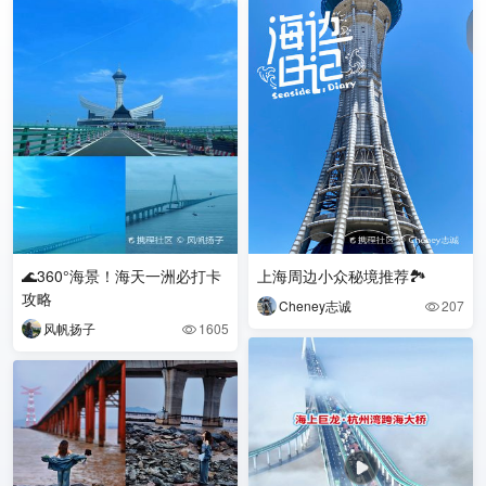
🌊360°海景！海天一洲必打卡
上海周边小众秘境推荐🏞️
攻略
Cheney志诚
207

风帆扬子
1605
