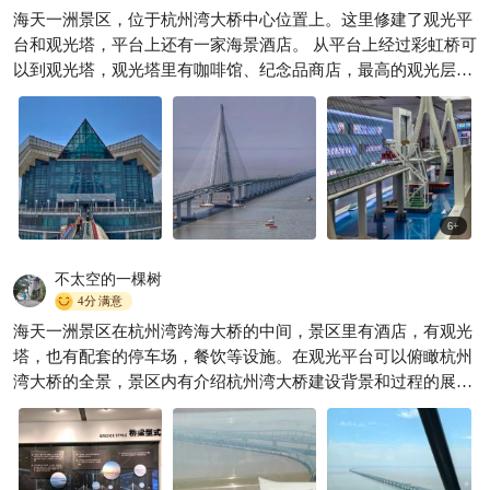
宁波温泉度假新选择💫杭州湾
海天一洲景区，位于杭州湾大桥中心位置上。这里修建了观光平
万怡
台和观光塔，平台上还有一家海景酒店。 从平台上经过彩虹桥可
薄雾与鲸
267
以到观光塔，观光塔里有咖啡馆、纪念品商店，最高的观光层是

开放式的，可以远眺海景和杭州湾大桥的雄伟身姿。 景区内的大
桥纪念馆可以看一看，了解这座大桥建造工程的历史。
6
+
不太空的一棵树
4分
满意
海天一洲景区在杭州湾跨海大桥的中间，景区里有酒店，有观光
塔，也有配套的停车场，餐饮等设施。在观光平台可以俯瞰杭州
湾大桥的全景，景区内有介绍杭州湾大桥建设背景和过程的展
馆。景区的门票不太便宜，性价比不算太高。