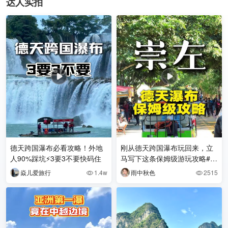
达人实拍
德天跨国瀑布必看攻略！外地
刚从德天跨国瀑布玩回来，立
人90%踩坑⚡3要3不要快码住
马写下这条保姆级游玩攻略#崇
左旅游
焱儿爱旅行
1.4w
雨中秋色
2515

