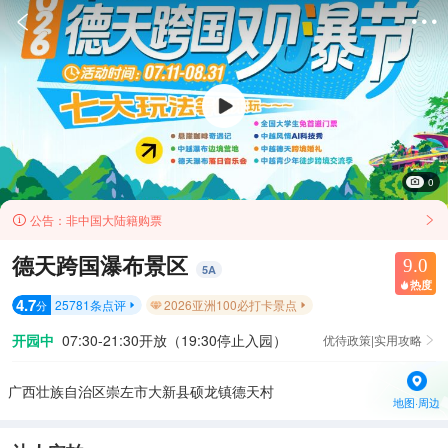


0
公告：
非中国大陆籍购票


德天跨国瀑布景区
9.0
5
A
热度

4.7
25781
条点评
2026亚洲100必打卡景点
分


开园中
07:30-21:30开放（19:30停止入园）
优待政策|实用攻略

广西壮族自治区崇左市大新县硕龙镇德天村
地图·周边