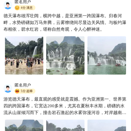
匿名用户
4分
满意
德天瀑布雄浑壮阔，横跨中越，是亚洲第一跨国瀑布。归春河
德天大瀑布：一边全是旅游
畔，水势磅礴如万马奔腾，云雾缭绕间尽显边关风情。与板约瀑
的，一边全是卖东西的 #瀑布
布相依，碧水红岩，堪称自然奇观，令人心醉神迷。
#德天大瀑布 #大自然的奇观 #
YoYo_3B0S5U9N
1.1w

广西旅游
匿名用户
5分
超棒
游览德天瀑布，最直观的感受就是震撼。作为亚洲第一、世界第
四的跨国瀑布，它宽达200多米，尤其在夏秋丰水期，磅礴的水
流从山崖倾泻而下，撞击岩石激起的水雾弥漫河谷，对岸越南的
板约瀑布与之相连，景象壮观。