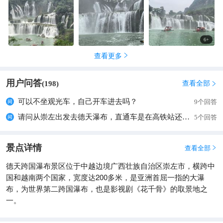
6
+
查看更多

用户问答
查看全部
(
198
)

可以不坐观光车，自己开车进去吗？
9个回答
请问从崇左出发去德天瀑布，直通车是在高铁站还是国际客运中心？时刻表有么？趣边关上没有票
5个回答
景点详情
查看全部

德天跨国瀑布景区位于中越边境广西壮族自治区崇左市，横跨中
国和越南两个国家，宽度达200多米，是亚洲首屈一指的大瀑
布，为世界第二跨国瀑布，也是影视剧《花千骨》的取景地之
一。