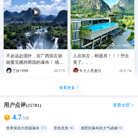
不必远赴国外，在广西崇左就
人在崇左，刚退房！！！🥹太
能看见横跨两国的瀑布！ 德天
美了。。。
跨国瀑布，亚洲第一跨国瀑
兰妹1688
279
🌀大人爱趣玩
6.7w


布，归春河作为天然国界
查看更多

用户点评
查看全部
(
25781
)

4.7
/5分
世界第四大跨国瀑布
173
景色优美
96
感受到瀑布的大气磅礴
92