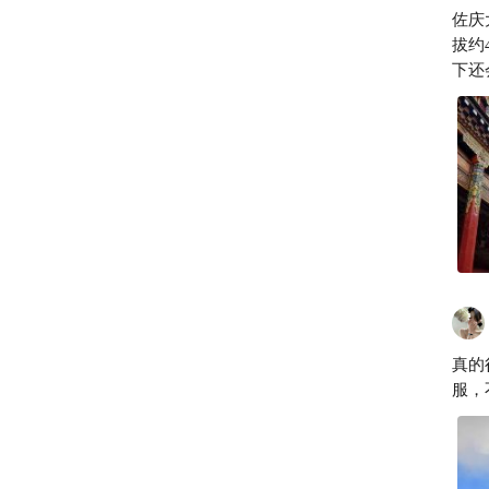
佐庆
拔约
下还
雨。
真的
服，