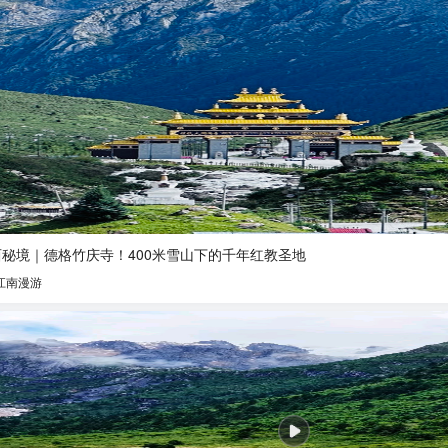
西秘境｜德格竹庆寺！400米雪山下的千年红教圣地
江南漫游