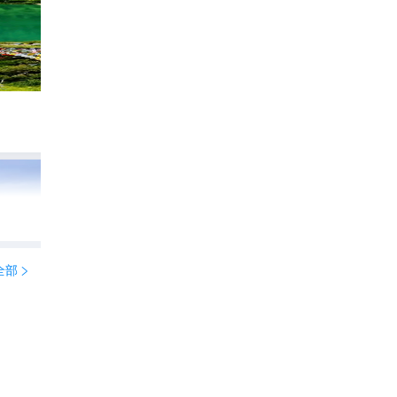
川藏线| 现实版的世外桃源
204
bobobazaar

全部
