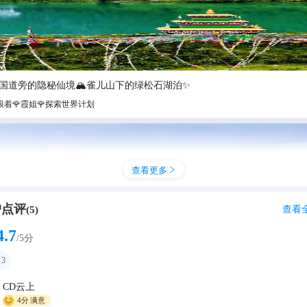
7国道旁的隐秘仙境🏔️雀儿山下的绿松石湖泊✨
跟着🌹霞姐🌹探索世界计划
查看更多

户点评
查看
(
5
)
4.7
/5分
3
CD云上
庆寺
4分
满意