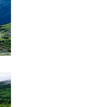
竹庆寺真的是yyds｜雀儿山下的神仙古刹
314
青沐的旅行
