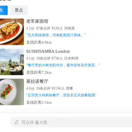
食
景点
老常家面馆
分
4.2
87
条点评
¥
120
/人
河南菜
"
北方风味面馆，河南烩面原汁原味。
"
直线距离4.9km
SUSHISAMBA London
分
4.1
19
条点评
¥
758
/人
日本料理
"
餐厅里的大树光彩夺目，窗外还有高空美景。
"
直线距离7.2km
慕拉诺餐厅
分
4.6
26
条点评
¥
1156
/人
西餐
"
正宗意大利风味餐厅，营造非正式就餐氛围
"
直线距离3.1km
查看全部

写点评,赢大奖
