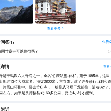
查看更多

户问答
查看
(
1
)
請問竹慶寺可以住宿嗎？
1
点详情
查看
寺是宁玛派六大寺院之一，全名“竹庆邬坚禅林”，建于1685年，这里
出现过13位大成就者。海拔3800米，主寺附近建了许多修行山洞和
一片雪山环抱中。要去竹庆寺，一般是从马尼干戈前往，沿着S217
公里左右。如果是从德格县城160多公里，要近4小时才能到。
点附近