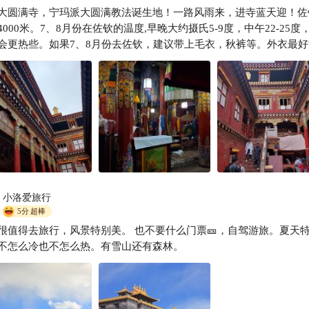
大圆满寺，宁玛派大圆满教法诞生地！一路风雨来，进寺蓝天迎！佐
浪迹奇食家
4000米。7、8月份在佐钦的温度,早晚大约摄氏5-9度，中午22-25度
会更热些。如果7、8月份去佐钦，建议带上毛衣，秋裤等。外衣最好
小洛爱旅行
5分
超棒
很值得去旅行，风景特别美。 也不要什么门票🎫，自驾游旅。夏天
不怎么冷也不怎么热。有雪山还有森林。