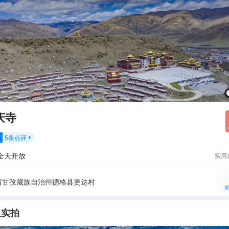
庆寺
5
条点评
分

全天开放
实用
省甘孜藏族自治州德格县更达村
人实拍