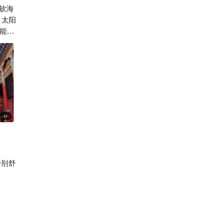
钦海
1132

，太阳
能防
4
+
特别舒