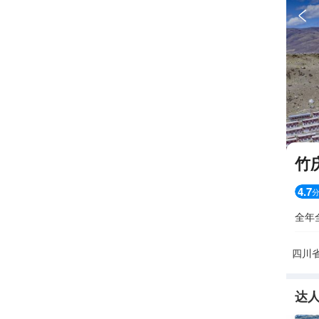

竹
4.7
全年
四川
达