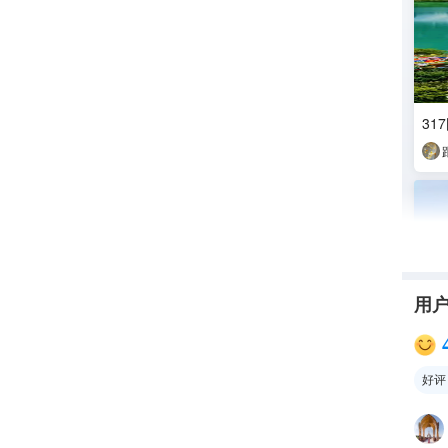
31
用
好评
竹