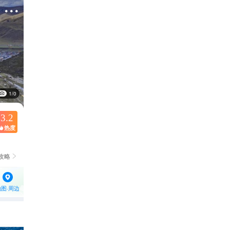

1/0
3.2
热度

攻略

地图·周边