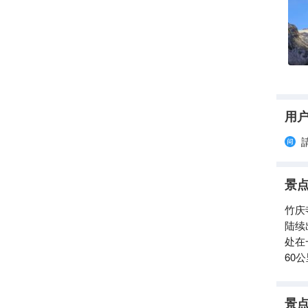
用
景
竹庆
陆续
处在
60
景