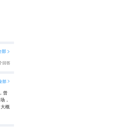
全部

个回答
全部

，曾
道场，
，大概