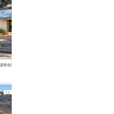
也是联合国教科文组织认定
🇬🇷希腊包车秘籍🚗享包车出行APP
享包车环球游
221
