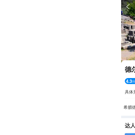

德
4.3
具体
希腊德
达