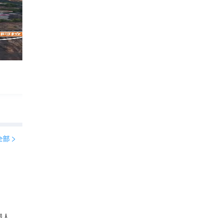
雅典卫城赴神话之约
秀秀爱旅行1
303

全部

腊人