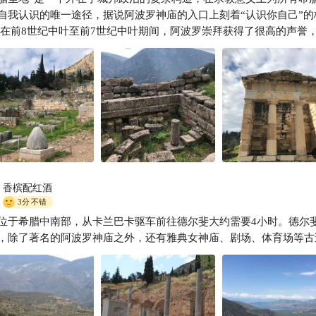
腊旅行必住✨德尔斐卡斯塔利亚酒店美到失语
自我认识的唯一途径，据说阿波罗神庙的入口上刻着“认识你自己”的
追求幸福的旅行者
 在前8世纪中叶至前7世纪中叶期间，阿波罗崇拜获得了很高的声誉
当时如火如荼的殖民事业的守护神。 前373年，一场地震严重地破坏
建筑，对它的命运起了决定性的作用。正是前4世纪下半叶，于其艰
的同时，希腊经历了政治的动荡，圣地因而逐渐走向衰落。自公元1
统治以来，圣地再也没有出现过新的建筑。 公元392年，罗马皇帝狄
世签发谕令禁止异教信仰，标志着阿波罗崇拜的终结。圣地的遗址于
一个村庄占据，于15世纪被重新发现。 神谕的运作在历史上经历了
根据最权威的见证者之一，曾经是神庙的一名祭司的普鲁塔克的说法
年代（公元1世纪）神庙里只有一个女预言家，她每个月受到一次请
早以前仪式鼎盛的时期需要三个女祭司轮流替换才能应付长长的请求
香槟配红酒
在阿波罗的另一个神庙里，神谕只是通过意念传到预言者的精神中，
3分
不错
/她可能进行更自由的发挥。 在基督教时代，金口若望认为皮提娅是
位于希腊中南部，从卡兰巴卡驱车前往德尔斐大约需要4小时。德尔
鬼附体的女人，它从三脚架下的地层深处钻入女预言者体内。 每年，当阿
，除了著名的阿波罗神庙之外，还有雅典女神庙、剧场、体育场等古
离开的时候自然没有神谕，这造成每年神谕重开的时候总是有无数的
。因此神庙的祭司有权安排参加仪式的优先权（Προμαντεία /
omanteia）。参加者先向神献上适当的礼物，然后由祭司向一头山羊身
些冷水，如果它不因此而战栗则被认为是不祥之兆，仪式将不会进行
朝拜者被接受，山羊将被进献，而他可以进入神殿向女预言者提出问