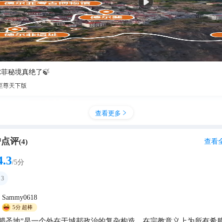
菲秘境真绝了🍃
至尊天下版
查看更多

户点评
查看
(
4
)
4.3
/5分
3
Sammy0618
5分
超棒
腊圣地”是一个外在于城邦政治的复杂构造，在宗教意义上为所有希