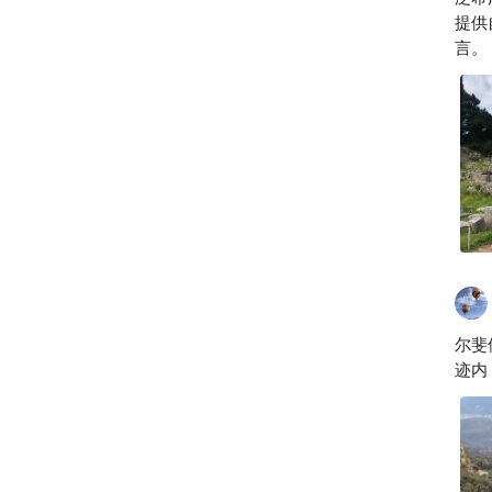
希
提供
言。
他是
地的
修复
罗马
西一
初被
动，
他的
而更
伍。
得他
尔斐
被魔
迹内
波罗
等候
pr
上一
如果