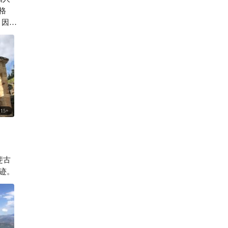
格
201

，因为
了圣
苦的
世纪
奥多
公元
不少变
，在
15
+
求；
队
这使
一个
斐古
迹。
信徒
上泼
；而
题，