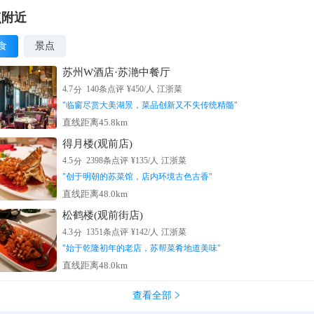
点附近
食
景点
苏州W酒店·苏滟中餐厅
分
4.7
140
条点评
¥
450
/人
江浙菜
"
临窗尽赏大美湖景，菜品创新又不失传统精髓
"
直线距离45.8km
得月楼(观前店)
分
4.5
2398
条点评
¥
135
/人
江浙菜
"
创于明朝的苏菜馆，店内环境古色古香
"
直线距离48.0km
松鹤楼(观前街店)
分
4.3
1351
条点评
¥
142
/人
江浙菜
"
始于乾隆初年的老店，苏帮菜肴地道美味
"
直线距离48.0km
查看全部
