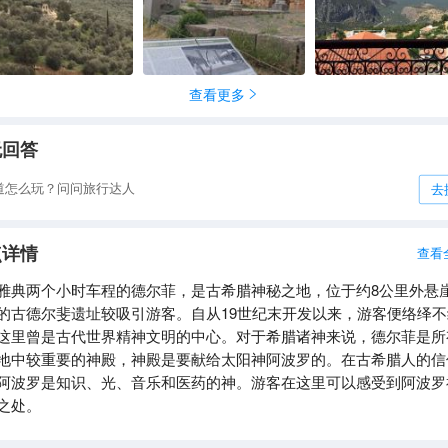
，这个问题被回答与否就取决于神的旨意了。
查看更多

无回答
道怎么玩？问问旅行达人
去
点详情
查看
雅典两个小时车程的德尔菲，是古希腊神秘之地，位于约8公里外悬
的古德尔斐遗址较吸引游客。自从19世纪末开发以来，游客便络绎不
这里曾是古代世界精神文明的中心。对于希腊诸神来说，德尔菲是所
地中较重要的神殿，神殿是要献给太阳神阿波罗的。在古希腊人的信
阿波罗是知识、光、音乐和医药的神。游客在这里可以感受到阿波罗
之处。