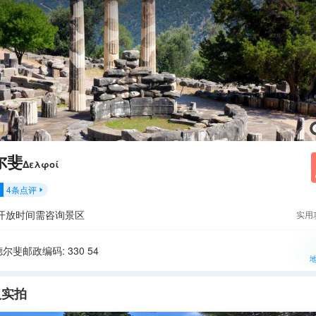
尔斐
Δελφοί
4
条点评
分

开放时间需咨询景区
实用
尔斐邮政编码: 330 54
人实拍