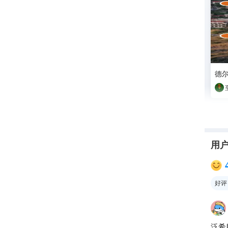
德尔
用
好评
泛希