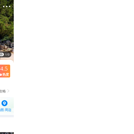

1/0
4.5
热度

攻略

地图·周边