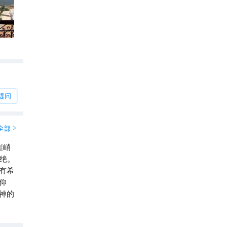
提问
全部

崖峭
绝。
有希
仰
神的