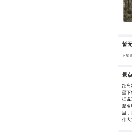
当然
暂
不知
景
距离
壁下
据说
腊名
里，
伟大