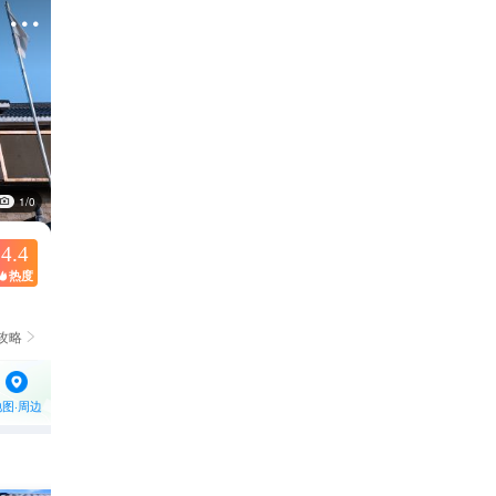

1/0
4.4
热度

攻略

地图·周边