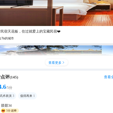
封民宿天花板，住过就爱上的宝藏民宿❤️
去Ta的城市
查看更多

户点评
查看
(
145
)
4.6
/5分
武术表演
3
值得再来
1
燚燚34
少林寺 🏃‍♀️受罪已回，我的消费观崩塌了😭
5分
超棒