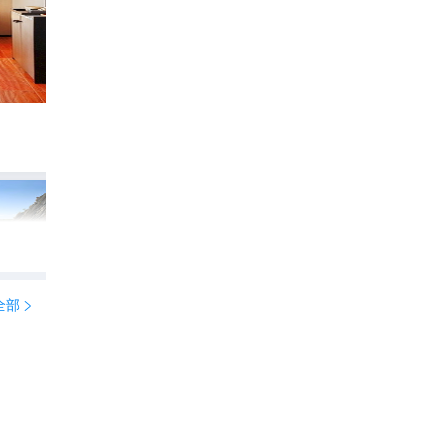
嵩山少林一日游保姆级攻略✨懒人必码这份
183
LLINLINLIN

全部
