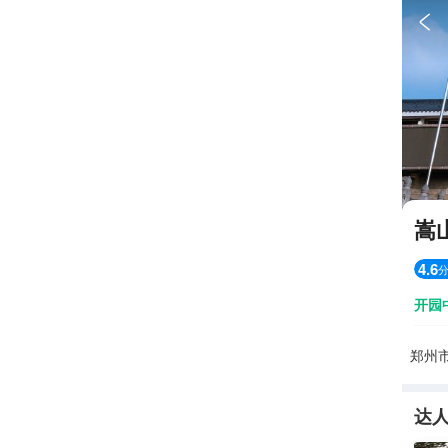

嵩
4.6
开园
郑州
达