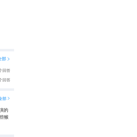
。因
功夫
位、
全部

个回答
个回答
全部

演的
些猴