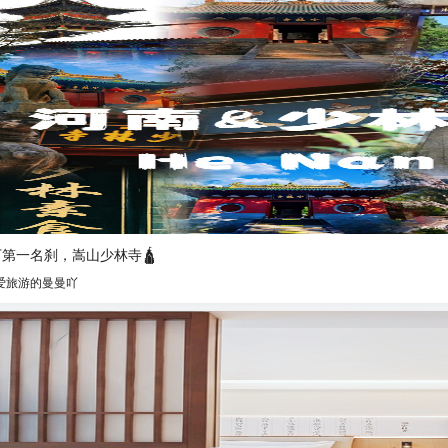
第一名刹，嵩山少林寺🛕
爱旅游的曼曼吖