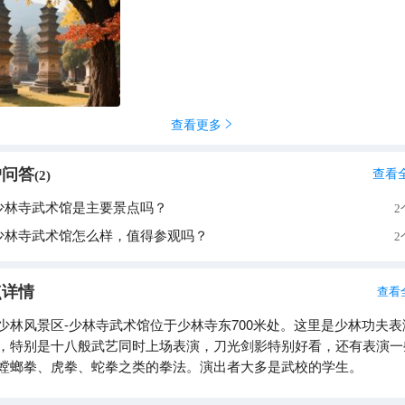
教祖师达摩在少林寺面壁九年。 少林寺不仅是禅宗的发祥地，还是中
夫的发祥地，有“禅宗祖庭，功夫圣地”之称，被誉为“天下第一名刹”
代少林武僧潜心研创和不断发展的少林功夫而名扬天下，素有“天下
林，少林功夫甲天下”之说。是世界文化遗产、全国重点文物保护单
级旅游景区。 2010年8月，包括少林寺常住院、初祖庵、塔林在
天地之中历史建筑群被联合国教科文组织列为世界文化遗产
查看更多

户问答
查看
(
2
)
少林寺武术馆是主要景点吗？
2
少林寺武术馆怎么样，值得参观吗？
2
点详情
查看
少林风景区-少林寺武术馆位于少林寺东700米处。这里是少林功夫表
，特别是十八般武艺同时上场表演，刀光剑影特别好看，还有表演一
螳螂拳、虎拳、蛇拳之类的拳法。演出者大多是武校的学生。