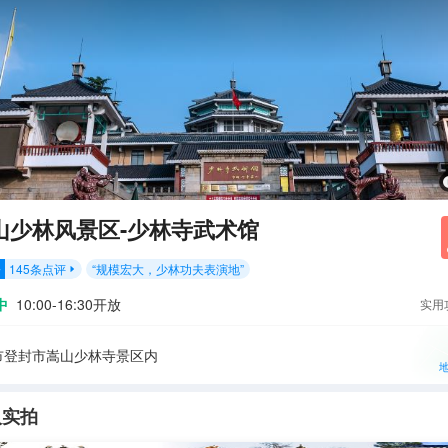
山少林风景区-少林寺武术馆
145
条点评
“
规模宏大，少林功夫表演地
”
分

中
10:00-16:30开放
实用
市登封市嵩山少林寺景区内
人实拍