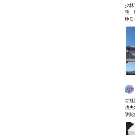
少林
院、
地质
首批
功夫
跋陀
名“
古塔