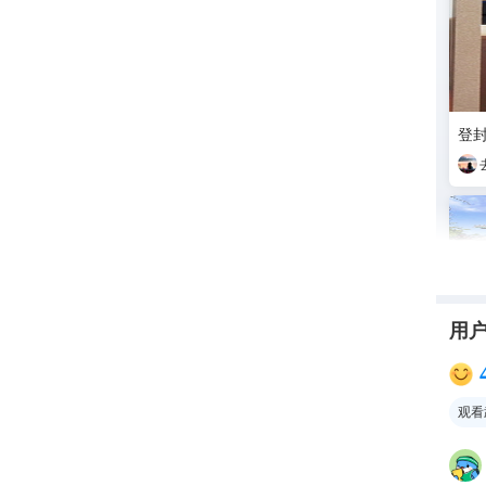
登
用
观看
嵩山