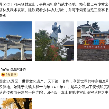
景区位于河南登封嵩山，是禅宗祖庭与武术圣地。核心景点有少林常
爱旅行的小小怪将军
塔林及武术表演。建议观看少林功夫演出，并可乘索道游览三皇寨书
奇观
YoYo_9M8V3I4Y
5分
超棒
国家5A景区、世界文化遗产、天下第一名刹，享誉世界的禅宗祖庭
发源地。始建于北魏太和十九年（495年），是孝文帝为了安顿印度
落迹传教而兴建的一座寺院，因坐落于嵩山腹地少室山茂密丛林之中
少林寺”。少林寺常住院占地面积约57600平方米，有全国现存规模最
建筑少林寺塔林，唐朝少林十三棍僧勇救李世民，被李世民赐予天下