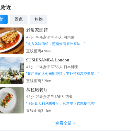
点附近
食
景点
购物
老常家面馆
分
4.2
87
条点评
¥
120
/人
河南菜
"
北方风味面馆，河南烩面原汁原味。
"
直线距离4.9km
SUSHISAMBA London
分
4.1
19
条点评
¥
758
/人
日本料理
"
餐厅里的大树光彩夺目，窗外还有高空美景。
"
直线距离7.2km
慕拉诺餐厅
分
4.6
26
条点评
¥
1156
/人
西餐
"
正宗意大利风味餐厅，营造非正式就餐氛围
"
直线距离3.1km
查看全部
