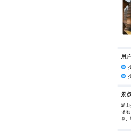
名刹。佛
国功
其历
出少
国家AAAAA
内的
用
景
嵩山
场地
拳、