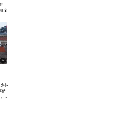
住
7848

册崖
5
+
和少林
高僧
，故
大的
第一