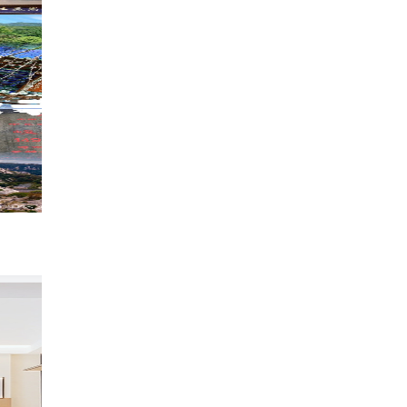
踏中岳嵩山，悟少林禅武智慧
1323
语苏爱旅游
