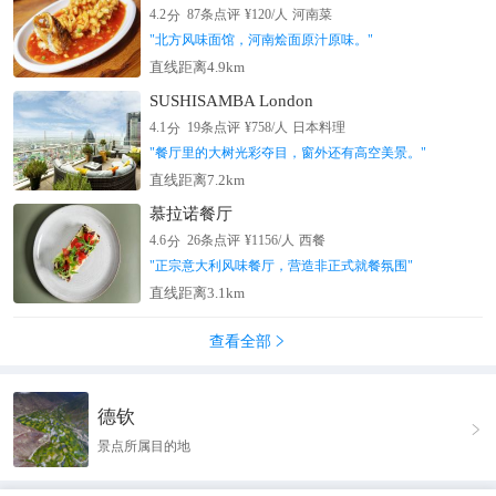
分
4.2
87
条点评
¥
120
/人
河南菜
"
北方风味面馆，河南烩面原汁原味。
"
直线距离4.9km
SUSHISAMBA London
分
4.1
19
条点评
¥
758
/人
日本料理
"
餐厅里的大树光彩夺目，窗外还有高空美景。
"
直线距离7.2km
慕拉诺餐厅
分
4.6
26
条点评
¥
1156
/人
西餐
"
正宗意大利风味餐厅，营造非正式就餐氛围
"
直线距离3.1km
查看全部

德钦

景点所属目的地