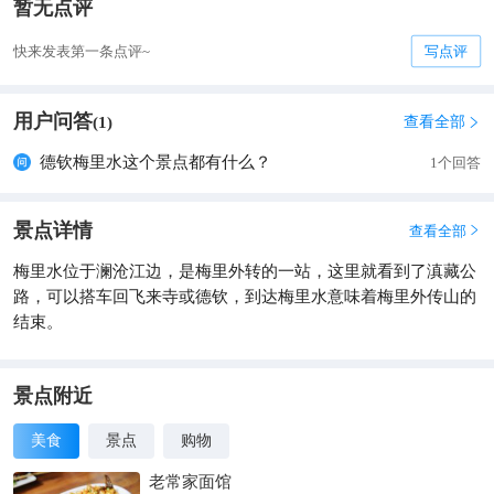
暂无点评
快来发表第一条点评~
写点评
用户问答
查看全部
(
1
)

德钦梅里水这个景点都有什么？
1个回答
景点详情
查看全部

梅里水位于澜沧江边，是梅里外转的一站，这里就看到了滇藏公
路，可以搭车回飞来寺或德钦，到达梅里水意味着梅里外传山的
结束。
景点附近
美食
景点
购物
老常家面馆