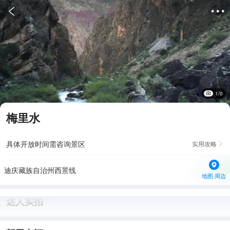


1/0
梅里水
具体开放时间需咨询景区
实用攻略

迪庆藏族自治州西景线
地图·周边
达人实拍