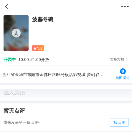


波塞冬碗
1.8

开园中
10:00-21:00开放
实用攻略

浙江省金华市东阳市金佛庄路66号横店影视城-梦幻谷景区
地图·周边
达人实拍
暂无点评
快来发表第一条点评~
写点评