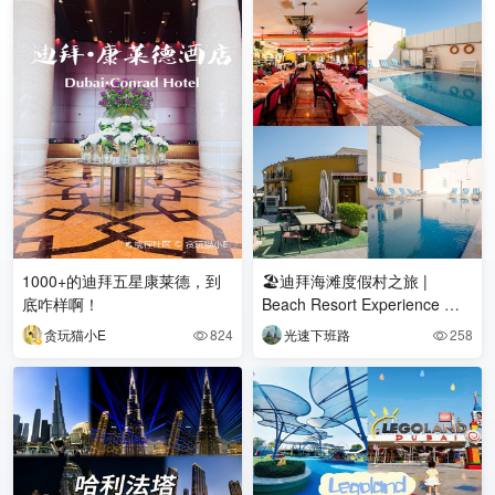
1000+的迪拜五星康莱德，到
🏖️迪拜海滩度假村之旅 |
底咋样啊！
Beach Resort Experience 🌟
酒店：丽晶海滩度假
贪玩猫小E
824
光速下班路
258

