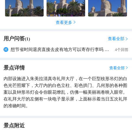
早 所以成为城市的标志 当然 在迪拜 标志性的建筑也确实是有点
多
查看更多

用户问答
查看全部
(
1
)

想节省时间退房直接去皮有地方可以寄存行李吗 还是可以推着行李箱进去
4个回答
景点详情
查看全部

内部设施进入朱美拉清真寺礼拜大厅，在一个巨型枝形吊灯的白
色光芒照耀下，大厅内的白色立柱、彩色拱门、几何形的各种图
案以及钟形吊灯会令你眼花缭乱，仿佛一幅美丽画卷映入眼帘。
在礼拜大厅的左侧有一块电子显示屏，上面标示着当日五次礼拜
的准确时间。
景点附近