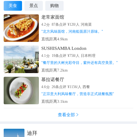
美食
景点
购物
老常家面馆
分
4.2
87
条点评
¥
120
/人
河南菜
"
北方风味面馆，河南烩面原汁原味。
"
直线距离4.9km
SUSHISAMBA London
分
4.1
19
条点评
¥
758
/人
日本料理
"
餐厅里的大树光彩夺目，窗外还有高空美景。
"
直线距离7.2km
慕拉诺餐厅
分
4.6
26
条点评
¥
1156
/人
西餐
"
正宗意大利风味餐厅，营造非正式就餐氛围
"
直线距离3.1km
查看全部

迪拜