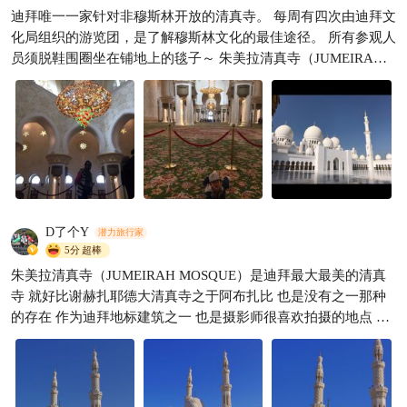
迪拜唯一一家针对非穆斯林开放的清真寺。 每周有四次由迪拜文
迪拜帆船酒店游玩攻略｜波斯
化局组织的游览团，是了解穆斯林文化的最佳途径。 所有参观人
湾海上地标，内外打卡机位全
员须脱鞋围圈坐在铺地上的毯子～ 朱美拉清真寺（JUMEIRAH
整理
途遇风景
164

MOSQUE）是迪拜最大最美的清真寺之一。它是迪拜很显眼的地
标，也是摄影师很喜欢拍摄的地点，经常出现在国际摄影展上～
D了个Y
潜力旅行家
5分
超棒
朱美拉清真寺（JUMEIRAH MOSQUE）是迪拜最大最美的清真
寺 就好比谢赫扎耶德大清真寺之于阿布扎比 也是没有之一那种
的存在 作为迪拜地标建筑之一 也是摄影师很喜欢拍摄的地点 这
座清真寺依照中世纪法蒂玛王朝的建筑传统而修建堪称是现代伊
斯兰建筑的辉煌典范 朱梅拉清真寺整体呈玉白色 有两个尖塔及
一个宏伟的拱顶 上面都有漂亮的花纹 它还有一个特别的地方在
于整个清真寺全是由石块造成 没有一块砖 更由于建造的年代很