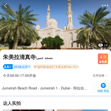


1/0
朱美拉清真寺
4.9
مسجد جميرا
热度

4.6
263
条点评
迪拜夜游必打卡景点榜 No.16
分


今天09:00-17:00开放
实用攻略

Jumeirah Beach Road - Jumeirah 1 - Dubai - 阿拉伯联合酋长国
地图·周边
达人实拍