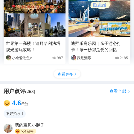
世界第一高楼！迪拜哈利法塔
迪拜乐高乐园｜亲子游必打
观光游玩攻略！
卡！每一秒都是爱的回忆
小余爱吃鱼v
987
我是漂零
2185


查看更多

用户点评
查看全部
(
263
)

4.6
/5分
不好拍照
1
我的宝贝小胖子
5分
超棒