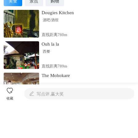
美食
景点
购物
Dougies Kitchen
酒吧/酒馆
直线距离760m
Ouh la la
西餐
直线距离789m
The Mohokare

写点评,赢大奖

直线距离491m
收藏
查看全部

都柏林

Dublin