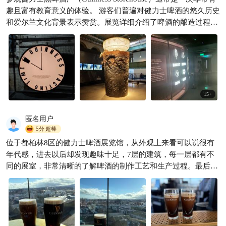
都柏林顶流地标✨一杯黑啤装
趣且富有教育意义的体验。 游客们普遍对健力士啤酒的悠久历史
下整个爱尔兰
和爱尔兰文化背景表示赞赏。展览详细介绍了啤酒的酿造过程、
宁宁酱呀
163

品牌发展历程以及其在全球的影响力。 许多游客喜欢互动式的展
览，特别是可以亲自参与的部分，如学习如何完美地倒出一品脱
健力士黑啤酒，并获得证书。 位于顶层的重力酒吧（Gravity
Bar）提供了都柏林市的全景视野，是参观的亮点之一。游客可
以一边享用免费的健力士啤酒，一边欣赏城市美景。 礼品店提供
了丰富的健力士品牌纪念品，从服装到啤酒杯，应有尽有，是购
15
+
买纪念品的好地方。 导览服务通常受到好评，工作人员友好且知
识丰富，能够提供详细的讲解和回答游客的问题。 厂内的餐厅和
匿名用户
咖啡馆提供多种选择，游客可以品尝到与健力士啤酒搭配的美
5分
超棒
食。 虽然主要是啤酒相关的展览，但也有一些适合家庭的活动和
位于都柏林8区的健力士啤酒展览馆，从外观上来看可以说很有
展览，使得不同年龄段的游客都能找到乐趣。 总的来说，健力士
年代感，进去以后却发现趣味十足，7层的建筑，每一层都有不
黑啤酒厂的参观体验通常被认为是值得的，尤其是对于啤酒爱好
同的展室，非常清晰的了解啤酒的制作工艺和生产过程。最后一
者和对爱尔兰文化感兴趣的游客。 门票有点小贵32欧元一人
层的啤酒体验区非常漂亮，品尝着刚刚下线的啤酒，很快乐很享
受！