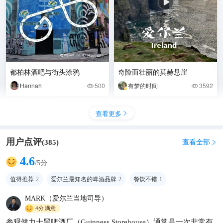
都柏林酒吧与街头涂鸦
奇险而壮丽的莫赫悬崖
Hannah
500
有梦的时间
3592


查看更多

用户点评
查看全部
(
385
)

4.6
/5分
值得推荐
2
爱尔兰最知名的啤酒品牌
2
餐饮不错
1
MARK（爱尔兰当地司导）
4分
满意
参观健力士黑啤酒厂（Guinness Storehouse）通常是一次非常有