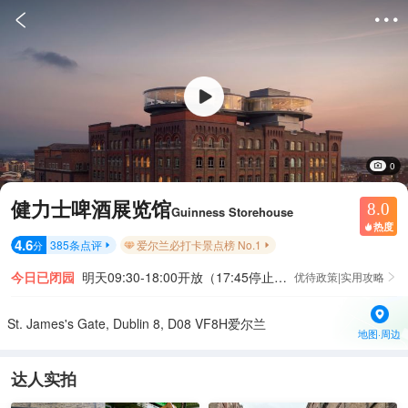


0
健力士啤酒展览馆
8.0
Guinness Storehouse
热度

4.6
385
条点评
爱尔兰必打卡景点榜 No.1
分


今日已闭园
明天09:30-18:00开放（17:45停止入园）
优待政策|实用攻略

St. James's Gate, Dublin 8, D08 VF8H爱尔兰
地图·周边
达人实拍