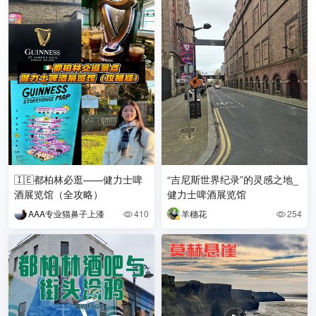
🇮🇪都柏林必逛——健力士啤
“吉尼斯世界纪录”的灵感之地_
酒展览馆（全攻略）
健力士啤酒展览馆
AAA专业猫鼻子上漆
410
羊穗花
254

