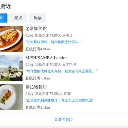
点附近
食
景点
购物
老常家面馆
分
4.2
87
条点评
¥
120
/人
河南菜
"
北方风味面馆，河南烩面原汁原味。
"
直线距离4.9km
SUSHISAMBA London
分
4.1
19
条点评
¥
758
/人
日本料理
"
餐厅里的大树光彩夺目，窗外还有高空美景。
"
直线距离7.2km
慕拉诺餐厅
分
4.6
26
条点评
¥
1156
/人
西餐
"
正宗意大利风味餐厅，营造非正式就餐氛围
"
直线距离3.1km
查看全部
