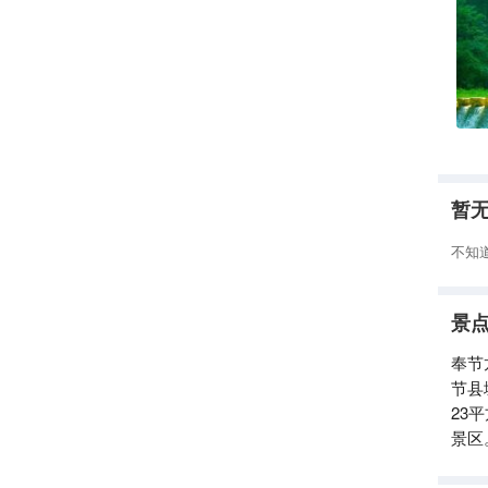
暂
不知
景
奉节
节县
23
景区