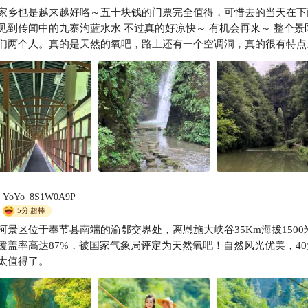
家乡也是越来越好咯～五十块钱的门票完全值得，可惜去的当天在下
爱的魔力转圈圈。。。
见到传闻中的九寨沟蓝水水 不过真的好凉快～ 有机会再来～ 整个景
们两个人。真的是天然的氧吧，路上还有一个空调洞，真的很有特点
YoYo_8S1W0A9P
5分
超棒
河景区位于奉节县南端的渝鄂交界处，离恩施大峡谷35Km海拔1500
覆盖率高达87%，被国家气象局评定为天然氧吧！自然风光优美，40
太值得了。