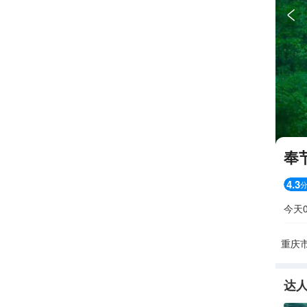

奉
4.3
今天0
重庆
达