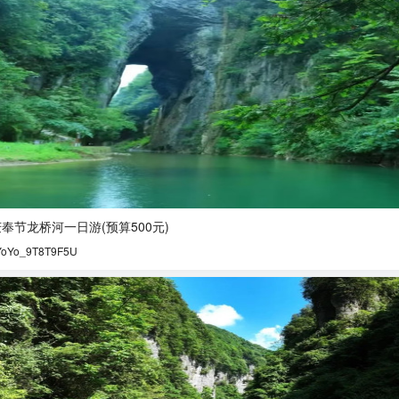
奉节龙桥河一日游(预算500元)
YoYo_9T8T9F5U