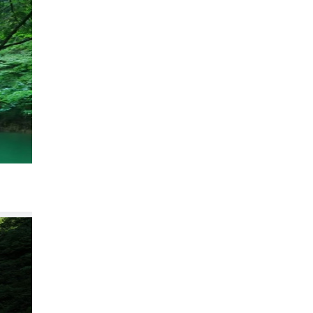
赴一场山野之约，龙桥河的风是凉的，水是
哪玩#龙
209

YoYo_0X4K9I0F