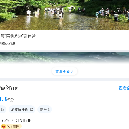
河“窝囊旅游”新体验
携程热点君
查看更多

户点评
查看
(
18
)
4.3
/5分
15
消费后评价
12
差评
1
YoYo_6D1N1B3F
河自然奇观💎
5分
超棒