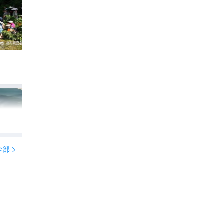
龙桥河景点不错，很适合老年人，慢走过景
357

YoYo_4V2Z7Q1U
全部
