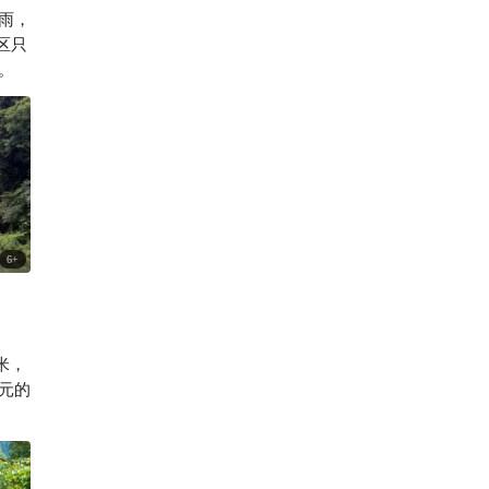
雨，
220

区只
。
6
+
米，
元的