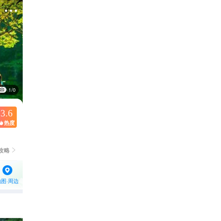

1/0
3.6
热度

攻略

地图·周边