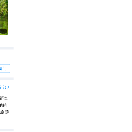
8
+
提问
全部

距奉
地约
级旅游