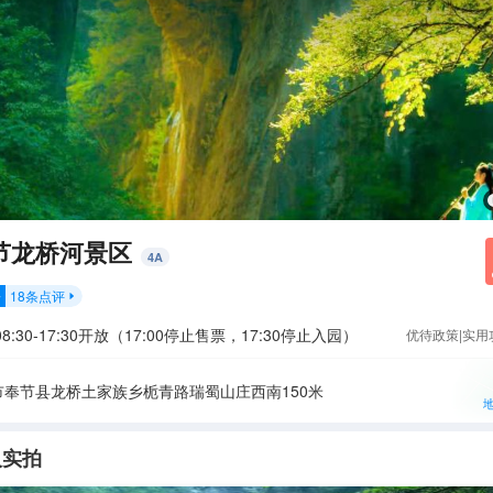
节龙桥河景区
4
A
18
条点评
分

8:30-17:30开放（17:00停止售票，17:30停止入园）
优待政策|实用
市奉节县龙桥土家族乡栀青路瑞蜀山庄西南150米
人实拍