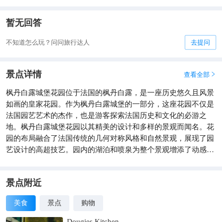
暂无回答
不知道怎么玩？问问旅行达人
去提问
景点详情
查看全部

枫丹白露城堡花园位于法国的枫丹白露，是一座历史悠久且风景
如画的皇家花园。作为枫丹白露城堡的一部分，这座花园不仅是
法国园艺艺术的杰作，也是游客探索法国历史和文化的必游之
地。枫丹白露城堡花园以其精美的设计和多样的景观而闻名。花
园的布局融合了法国传统的几何对称风格和自然景观，展现了园
艺设计的高超技艺。园内的湖泊和喷泉为整个景观增添了动感和
活力，是游客放松和享受自然的理想场所。枫丹白露城堡花园不
仅是一个视觉享受的地方，也是一个历史的见证。花园曾是法国
历代皇室成员的休闲场所，见证了许多重要的历史事件和人物。
景点附近
游客在这里不仅可以感受到自然的美丽，还能体会到浓厚的历史
美食
景点
购物
氛围。
Dougies Kitchen