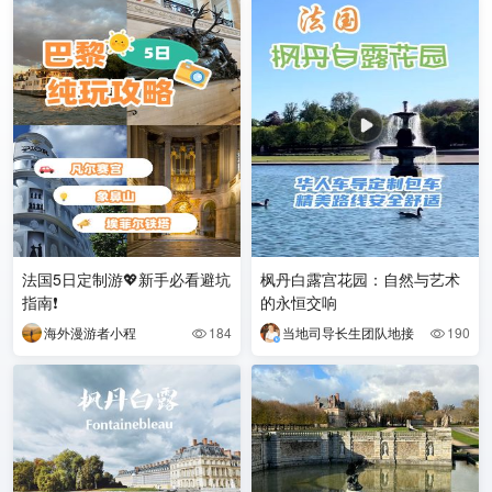
法国5日定制游💖新手必看避坑
枫丹白露宫花园：自然与艺术
指南❗️
的永恒交响
海外漫游者小程
184
当地司导长生团队地接
190

