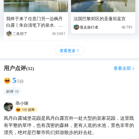
我终于来了任意门另一边枫丹
法国巴黎郊区的圣蓬坦蓝宫
白露丨朱自清笔下的泉水、宫
慢走旅行者
791

殿与森林
二条胡了
2461

查看更多

用户点评
查看全部
(
32
)

5
/5分
好评
10
乖小咪
5分
超棒
凤丹白露城堡花园是凤丹白露宫外一处大型的皇家花园，这里既
🍷11天法意瑞三国游 这样玩才
有平整的草坪，也有茂密的森林，更有人造的水池，景色非常的
不亏❗
漂亮，绝对是巴黎市民们郊游散步的好去处。
行走的吃货记
228
