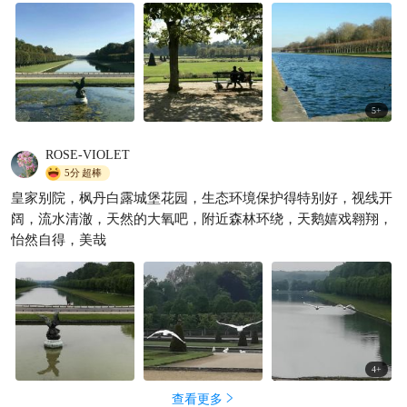
5
+
ROSE-VIOLET
5分
超棒
皇家别院，枫丹白露城堡花园，生态环境保护得特别好，视线开
阔，流水清澈，天然的大氧吧，附近森林环绕，天鹅嬉戏翱翔，
怡然自得，美哉
4
+
查看更多
