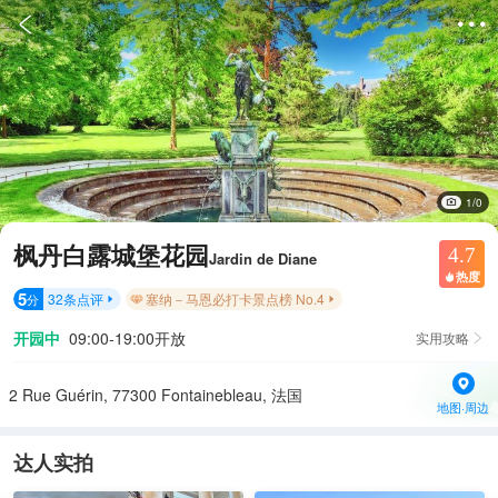


1/0
枫丹白露城堡花园
4.7
Jardin de Diane
热度

5
32
条点评
塞纳－马恩必打卡景点榜 No.4
分


开园中
09:00-19:00开放
实用攻略

2 Rue Guérin, 77300 Fontainebleau, 法国
地图·周边
达人实拍