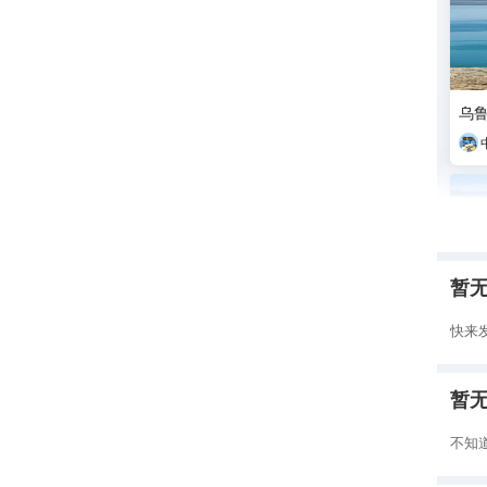
乌
暂
快来
暂
不知
【