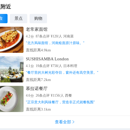
点附近
食
景点
购物
老常家面馆
分
4.2
87
条点评
¥
120
/人
河南菜
"
北方风味面馆，河南烩面原汁原味。
"
直线距离4.9km
SUSHISAMBA London
分
4.1
19
条点评
¥
758
/人
日本料理
"
餐厅里的大树光彩夺目，窗外还有高空美景。
"
直线距离7.2km
慕拉诺餐厅
分
4.6
26
条点评
¥
1156
/人
西餐
"
正宗意大利风味餐厅，营造非正式就餐氛围
"
直线距离3.1km
查看全部
