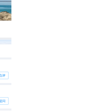
福海魔鬼城全攻略🏜️
164
世平游攻略

点评
提问
151