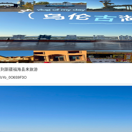
迎到新疆福海县来旅游
YoYo_0O6S9F3O