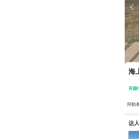

海
开园
阿勒
达