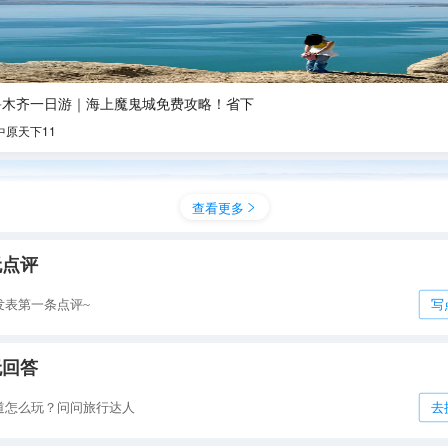
鲁木齐一日游｜海上魔鬼城免费攻略！省下
中原天下11
查看更多

无点评
发表第一条点评~
写
无回答
道怎么玩？问问旅行达人
去
大美新疆】海上魔鬼城/北疆福海，亿年山形地貌尽头的浪漫海
桂林仙儿