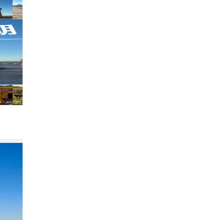
新疆阿勒泰·乌伦古湖避暑攻略🌊22℃戈
265
Micky的旅行
