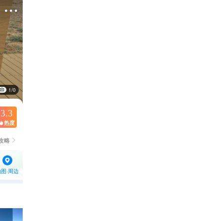

1/0
3.3
热度

攻略

地图·周边