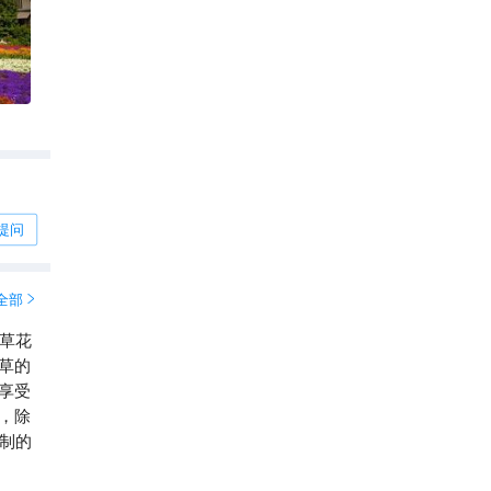
提问
全部

衣草花
草的
享受
，除
烹制的