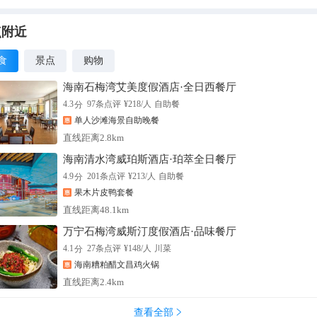
点附近
食
景点
购物
海南石梅湾艾美度假酒店·全日西餐厅
分
4.3
97
条点评
¥
218
/人
自助餐
单人沙滩海景自助晚餐
直线距离2.8km
海南清水湾威珀斯酒店·珀萃全日餐厅
分
4.9
201
条点评
¥
213
/人
自助餐
果木片皮鸭套餐
直线距离48.1km
万宁石梅湾威斯汀度假酒店·品味餐厅
分
4.1
27
条点评
¥
148
/人
川菜
海南糟粕醋文昌鸡火锅
直线距离2.4km
查看全部
