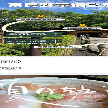
野童话之旅🏞️
飞奔跑的兔纸188