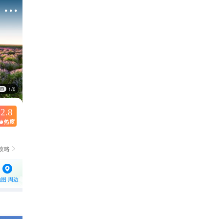

1/0
2.8
热度

攻略

地图·周边