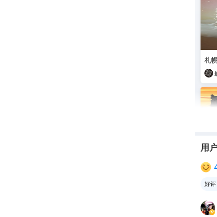
札幌
用
好评
🌍