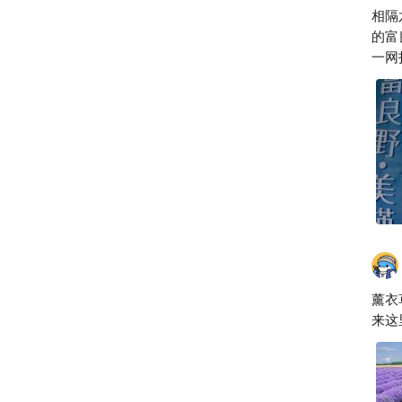
相隔
的富
一网
薰衣
来这