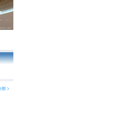
国外夏日逃离指南🌏5个绝美清凉秘境大公
424
有腹肌的可可爱

全部
