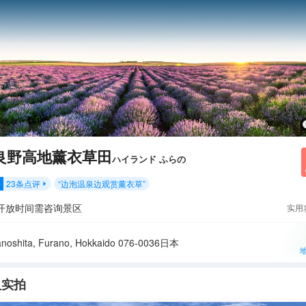
良野高地薰衣草田
ハイランド ふらの
23
条点评
“
边泡温泉边观赏薰衣草
”
分

开放时间需咨询景区
实用
noshita, Furano, Hokkaido 076-0036日本
人实拍