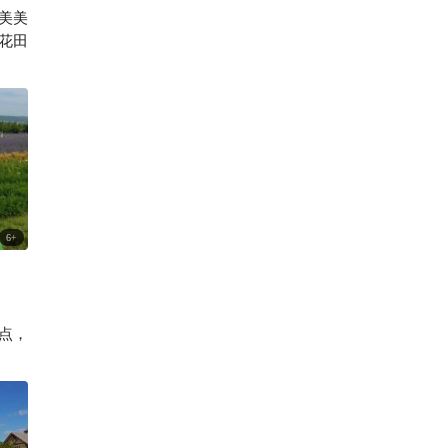
美美
198

花田
6
+
点，