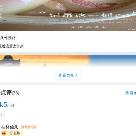
9日线路
最近流量太富余
查看更多

户点评
查看
(
23
)
4.5
/5分
4
桂林仙儿
潜力旅行家
 全球避暑指南｜6个25℃以下神仙城市，人均3k！
5分
超棒