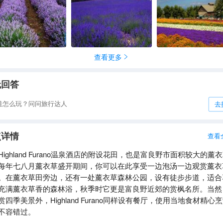
查看更多

无回答
道怎么玩？问问旅行达人
去
点详情
查看
Highland Furano温泉酒店的附设花田，也是富良野市面积较大的薰
每年七八月薰衣草盛开期间，你可以在此享受一边泡汤一边观赏薰衣
。在薰衣草田旁边，还有一处薰衣草森林公园，设有徒步步道，适合
充满薰衣草香的森林浴，秋季时它更是富良野近郊的赏枫名所。当然
赏四季美景外，Highland Furano同样设有餐厅，使用当地食材精心
不容错过。