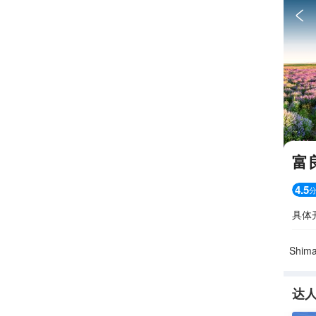

富
4.5
具体
Shima
达