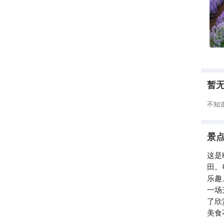
暂
不知
景
这是
田。
乐趣
一场
了欣
美食