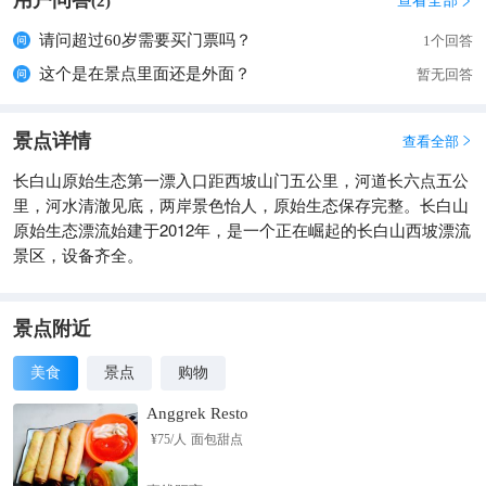
用户问答
查看全部
(
2
)

请问超过60岁需要买门票吗？
1个回答
这个是在景点里面还是外面？
暂无回答
景点详情
查看全部

长白山原始生态第一漂入口距西坡山门五公里，河道长六点五公
里，河水清澈见底，两岸景色怡人，原始生态保存完整。长白山
原始生态漂流始建于2012年，是一个正在崛起的长白山西坡漂流
景区，设备齐全。
景点附近
美食
景点
购物
Anggrek Resto
¥
75
/人
面包甜点