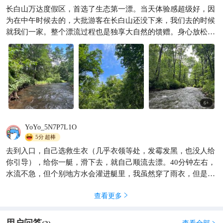
长白山秘境漂流｜泛舟天然画
长白山万达度假区，首选了生态第一漂。当天体验感超级好，因
廊 长白山西景区原始生态第一
为在中午时候去的，大批游客在长白山还没下来，我们去的时候
漂，全程6.5公里，天池活水、
若依爱旅游
5632
就我们一家。整个漂流过程也是独享大自然的馈赠。身心放松，

林海环绕。上午
美景尽收眼底。推荐！适合亲子
6
+
YoYo_5N7P7L1O
5分
超棒
去到入口，自己选救生衣（几乎衣领等处，发霉发黑，也没人给
你引导），给你一艇，滑下去，就自己顺流去漂。40分钟左右，
水流不急，但个别地方水会灌进艇里，我虽然穿了雨衣，但是裤
子、屁股、鞋都湿了。不过这点小事，不必在意，景美有乐趣就
查看更多

很好。