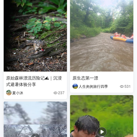
原始森林漂流历险记🌊｜沉浸
原生态第一漂
式避暑体验分享
人生匆匆旅行四季
531

夏小沐
237
