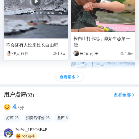
长白山打卡地，原始生态第一
不会还有人没来过长白山吧
漂
伊人 旅行
1.8w
长白山小子
1.6w


查看更多

用户点评
查看全部
(
33
)

4
/5分
好评
25
消费后评价
25
差评
6
YoYo_1P2O3B4P
5分
超棒