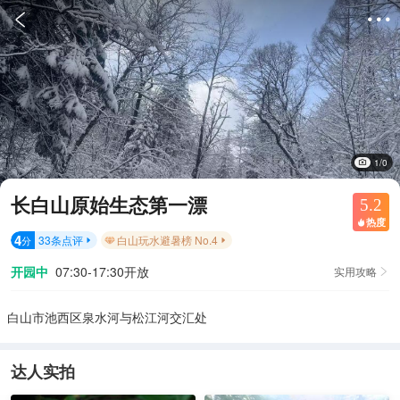


1/0
长白山原始生态第一漂
5.2
热度

4
33
条点评
白山玩水避暑榜 No.4
分


开园中
07:30-17:30开放
实用攻略

白山市池西区泉水河与松江河交汇处
达人实拍