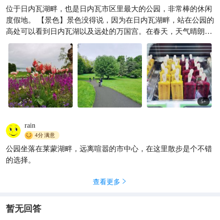
位于日内瓦湖畔，也是日内瓦市区里最大的公园，非常棒的休闲
度假地。 【景色】景色没得说，因为在日内瓦湖畔，站在公园的
高处可以看到日内瓦湖以及远处的万国宫。在春天，天气晴朗的
时候还可以看到远处连绵的雪山。 【趣味】公园除了供大家散步
休息，还有供小朋友们玩的游乐场，另外还有一个咖啡厅，仅在
夏天开放，在这里可以吃简餐，冰淇淋和喝咖啡。十分优美的环
境。 【性价比】免费的大公园。在夏天的时候，这里还有免费的
室外音乐会，十分推荐大家来看一看，非常优美的环境，非常惬
意的音乐会。
5
+
rain
4分
满意
公园坐落在莱蒙湖畔，远离喧嚣的市中心，在这里散步是个不错
的选择。
查看更多

暂无回答