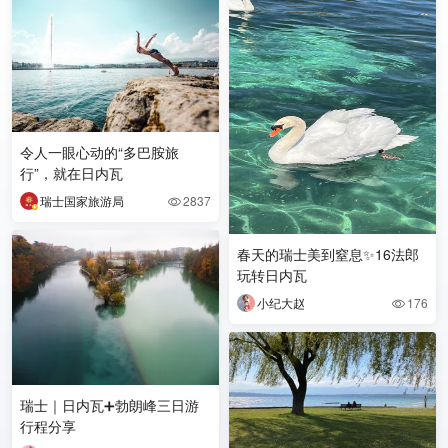
令人一眼心动的“多巴胺旅
行”，就在日内瓦
瑞士国家旅游局
2837

春天的瑞士美到窒息✨16法郎
玩转日内瓦
小纪大赵
176

瑞士｜日内瓦➕勃朗峰三日游
行程分享