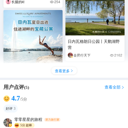
长腿的kt
254

日内瓦格朗日公园丨天鹅湖野
营
金昇行天下
2162

查看更多

夏日出逃计划｜在日内瓦湖畔
用户点评
查看全部
(
5
)

过个松弛感夏天
4.7
游-世界
149

/5分
好评
3
零零星星的旅程
潜力旅行家
5分
超棒