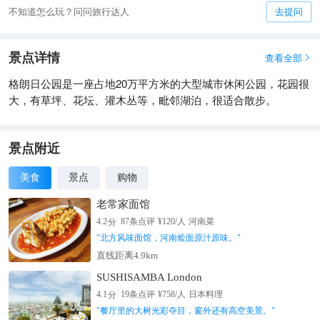
不知道怎么玩？问问旅行达人
去提问
景点详情
查看全部

格朗日公园是一座占地20万平方米的大型城市休闲公园，花园很
大，有草坪、花坛、灌木丛等，毗邻湖泊，很适合散步。
景点附近
美食
景点
购物
老常家面馆
分
4.2
87
条点评
¥
120
/人
河南菜
"
北方风味面馆，河南烩面原汁原味。
"
直线距离4.9km
SUSHISAMBA London
分
4.1
19
条点评
¥
758
/人
日本料理
"
餐厅里的大树光彩夺目，窗外还有高空美景。
"