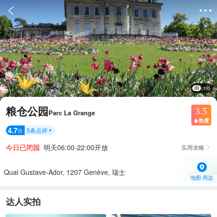


1/0
粮仓公园
3.5
Parc La Grange
热度

4.7
5
条点评
分

今日已闭园
明天06:00-22:00开放
实用攻略

Quai Gustave-Ador, 1207 Genève, 瑞士
地图·周边
达人实拍