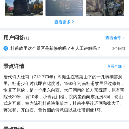
6
+
查看更多

用户问答
查看全部
(
1
)

杜甫故里这个景区是新修的吗？有人工讲解吗？
2个回答
景点详情
查看全部

唐代诗人杜甫（712-770年）即诞生在笔架山下的一孔砖砌窑洞
里。杜甫少年时代即在此度过。1962年河南杜甫故里经过修葺，
恢复了原貌，是一个坐东向西、大门朝南的长方形院落，原有宅
院长20米，宽10米，小青瓦门楼，院内坐西向东瓦房3间，硬山
式灰瓦顶，室内陈列杜甫诗集珍本，杜甫生平连环画和张大千、
蒋光和、齐白石、曾竹韶的诗意画以及杜甫铜像1尊。