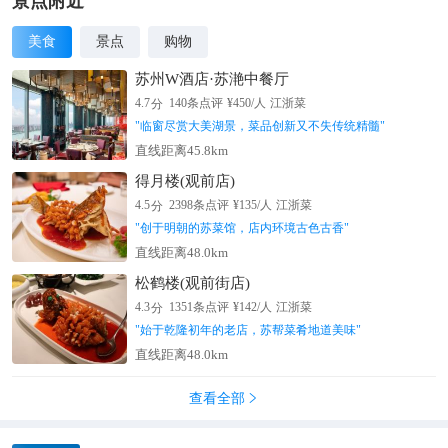
景点附近
美食
景点
购物
苏州W酒店·苏滟中餐厅
分
4.7
140
条点评
¥
450
/人
江浙菜
"
临窗尽赏大美湖景，菜品创新又不失传统精髓
"
直线距离45.8km
得月楼(观前店)
分
4.5
2398
条点评
¥
135
/人
江浙菜
"
创于明朝的苏菜馆，店内环境古色古香
"
直线距离48.0km
松鹤楼(观前街店)
分
4.3
1351
条点评
¥
142
/人
江浙菜
"
始于乾隆初年的老店，苏帮菜肴地道美味
"
直线距离48.0km
查看全部
