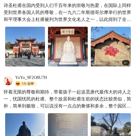
诗圣杜甫在国内受到人们千百年来的崇敬与热爱，在国际上同样
受到世界各国人民的尊敬，在一九六二年斯德哥尔摩举行的世界
和平理事大会上杜甫被列为世界文化名人之一，以此得到了全世
界人民的纪念。诗人的一生忧国忧民，他的爱国精神和关怀人民
的真挚感情为我们后人所推崇，而他留下的优秀诗篇更是让人们
世代传颂。
6
+
YoYo_9F2O8U7H
5分
超棒
怀着无限的尊敬和期待，带着孩子一起追觅唐代最伟大的诗人之
一，忧国忧民的杜甫。整个故居和杜甫生前的状态比较类似，简
朴，简单到极致，可以说没有一点点的奢侈和多余，整个园区可
能游客比较少，所以也没有多余的资金去修整！这也符合杜甫一
生的性格和命运。