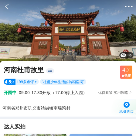


1/0
河南杜甫故里
4.7
4
A
热度

4.5
199
条点评
“
杜甫少年生活的砖砌窑洞
”
分

开园中
09:00-17:30开放（17:00停止入园）
优待政策|实用攻略

河南省郑州市巩义市站街镇南瑶湾村
地图·周边
达人实拍