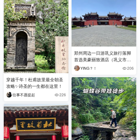
郑州周边一日游巩义旅行落脚
首选美豪丽致酒店（巩义市政
府店）
YING？！
206

穿越千年！杜甫故里最全朝圣
攻略✨诗圣的一生都在这里！
往事不愿提起
226
