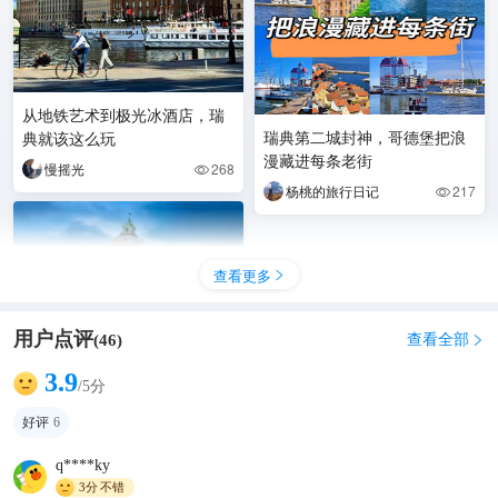
从地铁艺术到极光冰酒店，瑞
瑞典第二城封神，哥德堡把浪
典就该这么玩
漫藏进每条老街
慢摇光
268

杨桃的旅行日记
217

查看更多

用户点评
查看全部
(
46
)

3.9
/5分
好评
6
q****ky
哥德堡3日完整行程｜老城美食
3分
不错