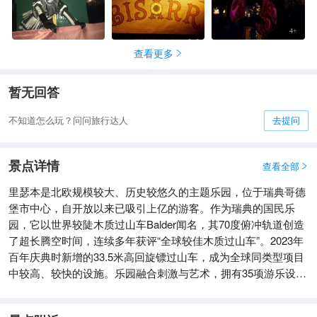
4
+
查看更多

暂无回答
不知道怎么玩？问问旅行达人
去提问
景点详情
查看全部

​​里瑟本是北欧规模较大、历史较悠久的主题乐园，位于瑞典哥德
堡市中心，自开放以来已吸引上亿的游客。作为瑞典的国民乐
园，它以​​世界较陡木质过山车Balder​​闻名，其70度俯冲轨道创造
了超长腾空时间，连续多年获评“全球较佳木质过山车”。2023年
百年庆典时新增的​​33.5米高回旋镖过山车​​，成为全球同类型项目
中较高、较快的设施。乐园融合刺激与艺术，拥有35项游乐设
施，包括北欧特大3D影院和真人扮演的惊悚鬼屋。夏季的露天舞
台曾迎来ABBA、滚石乐队等演出，冬季则变身北欧较大圣诞市