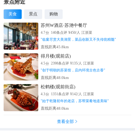
集，玉桂甜酒与驯鹿烤肉香气弥漫。这座百年乐园以“永不沉
景点附近
闷”为信条，既是冒险者的天堂，也是北欧文化活力的缩影。
美食
景点
购物
苏州W酒店·苏滟中餐厅
分
4.7
140
条点评
¥
450
/人
江浙菜
"
临窗尽赏大美湖景，菜品创新又不失传统精髓
"
直线距离45.8km
得月楼(观前店)
分
4.5
2398
条点评
¥
135
/人
江浙菜
"
创于明朝的苏菜馆，店内环境古色古香
"
直线距离48.0km
松鹤楼(观前街店)
分
4.3
1351
条点评
¥
142
/人
江浙菜
"
始于乾隆初年的老店，苏帮菜肴地道美味
"
直线距离48.0km
查看全部
