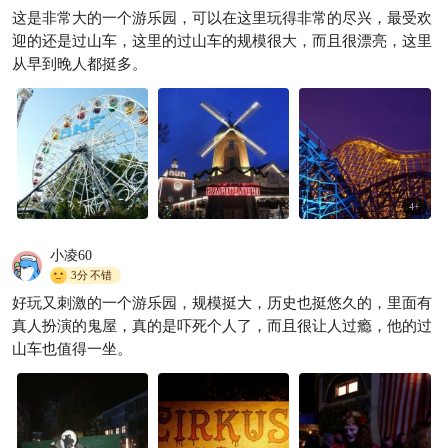
+乐园+西海岸群岛一站式打卡
这是非常大的一个游乐园，可以在这里玩得非常的尽兴，最受欢
迎的还是过山车，这里的过山车的规模很大，而且很漂亮，这里
SSVIVAN
231

从早到晚人都挺多。
4
+
小凌60
3分
不错
好玩又刺激的一个游乐园，规模挺大，历史也挺悠久的，里面有
真人扮演的鬼屋，真的是吓死个人了，而且很让人过瘾，他的过
山车也值得一坐。