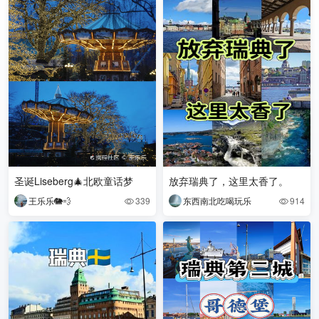
圣诞Liseberg🎄北欧童话梦
放弃瑞典了，这里太香了。
王乐乐🐘💨
339
东西南北吃喝玩乐
914

