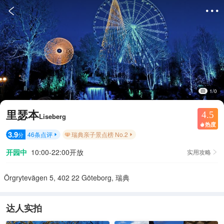


1/0
里瑟本
4.5
Liseberg
热度

3.9
46
条点评
瑞典亲子景点榜 No.2
分


开园中
10:00-22:00开放
实用攻略

Örgrytevägen 5, 402 22 Göteborg, 瑞典
达人实拍