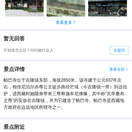
9
+
查看更多

暂无回答
不知道怎么玩？问问旅行达人
去提问
景点详情
查看全部

帕巴寺位于吉隆镇东部，海拔2850米。该寺建于公元637年左
右，相传尼泊尔赤尊公主徒步路经芒域（今吉隆镇一带）到达拉
萨，进西藏时她随身带有三尊释迦牟尼佛像，其中称“瓦帝桑布
之尊”的安放在吉隆镇，并为它建造了帕巴寺。帕巴寺是西藏地
方政府在边远地区所辖寺之一。
景点附近