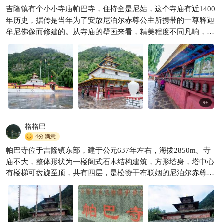
吉隆镇有个小小寺庙帕巴寺，住持全是尼姑，这个寺庙有近1400
仙爱旅游
259

年历史，据传是当年为了安放尼泊尔赤尊公主所携带的一尊释迦
牟尼佛像而修建的。从寺庙的壁画来看，精美程度不同凡响，历
史上有辉煌过的一面。
9
+
格格巴
4分
满意
帕巴寺位于吉隆镇东部，建于公元637年左右，海拔2850m。寺
庙不大，整体形状为一楼阁式石木结构建筑，方形塔身，塔中心
有楼梯可盘旋至顶，共有四层，是松赞干布联姻的尼泊尔赤尊公
主进藏时随身带来的三尊释迦牟尼像。