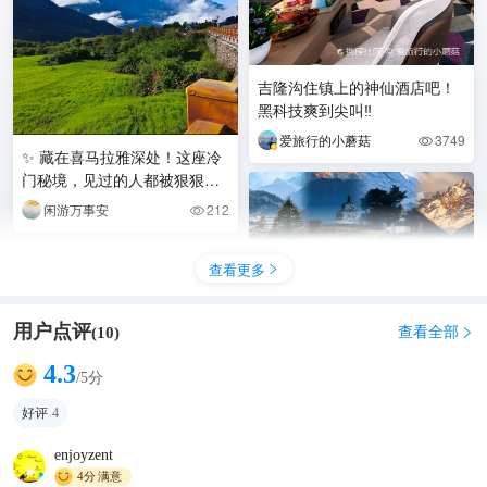
吉隆沟住镇上的神仙酒店吧！
黑科技爽到尖叫‼️
爱旅行的小蘑菇
3749

✨ 藏在喜马拉雅深处！这座冷
门秘境，见过的人都被狠狠震
撼
闲游万事安
212

查看更多

用户点评
查看全部
(
10
)

4.3
/5分
好评
4
藏地秘境｜吉隆沟3天2夜避世
enjoyzent
之旅🏔️差点以为在国外
4分
满意