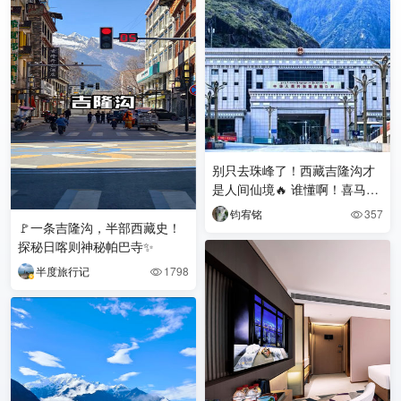
别只去珠峰了！西藏吉隆沟才
是人间仙境🔥 谁懂啊！喜马拉
雅深处藏着珠峰后花园🌿日喀
钧宥铭
357

则吉隆沟，一山四
🚩一条吉隆沟，半部西藏史！
探秘日喀则神秘帕巴寺✨
半度旅行记
1798
