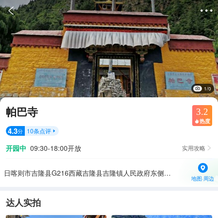


1/0
帕巴寺
3.2
热度

4.3
10
条点评
分

开园中
09:30-18:00开放
实用攻略

日喀则市吉隆县G216西藏吉隆县吉隆镇人民政府东侧约60米
地图·周边
达人实拍