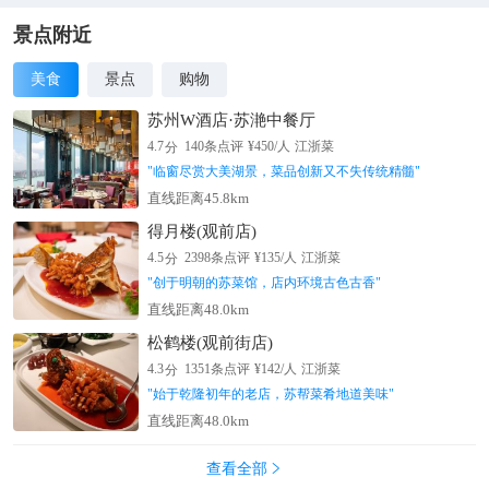
的后面有座不高的小山包（在园外，可从雪韵大街旁边的小巷过
去），是俯瞰村子全景的好地方，常常被长枪短炮们占领，傍晚
景点附近
可以拍摄到袅袅炊烟笼罩下的村庄美景。
美食
景点
购物
苏州W酒店·苏滟中餐厅
分
4.7
140
条点评
¥
450
/人
江浙菜
"
临窗尽赏大美湖景，菜品创新又不失传统精髓
"
直线距离45.8km
得月楼(观前店)
分
4.5
2398
条点评
¥
135
/人
江浙菜
"
创于明朝的苏菜馆，店内环境古色古香
"
直线距离48.0km
松鹤楼(观前街店)
分
4.3
1351
条点评
¥
142
/人
江浙菜
"
始于乾隆初年的老店，苏帮菜肴地道美味
"
直线距离48.0km
查看全部
