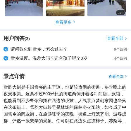
15
+
查看更多

用户问答
查看全部
(
2
)

请问敦化到雪乡，怎么过去？
9个回答
雪乡温度。温差大吗？适合孩子吗？8岁
4个回答
景点详情
查看全部

雪韵大街是中国雪乡的主干道，也是较热闹的街道，冬季晚上的
夜景很美。这条不过500米长的街道两侧开着各种商店、旅馆，
也能看到不少餐馆和摆在路边的小摊，人气景点梦幻家园也坐落
在这条街上。雪韵大街较早是林场的森林小火车站，如今成了中
国雪乡的商业街，在旅游旺季的夜晚，街道上灯笼齐明、游客成
群，俨然一派繁华的景象。你可以在路边买点冻柿子、冻梨等小
吃，也可以去农家餐馆品尝东北美食。值得一提的是，梦幻家园