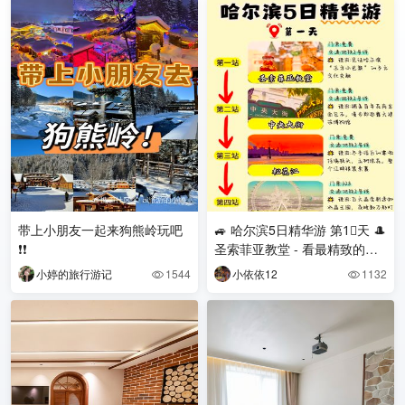
带上小朋友一起来狗熊岭玩吧
🚙 哈尔滨5日精华游 第1⃣️天 🎩
❗️❗️
圣索菲亚教堂 - 看最精致的拜
占庭风格建筑 👒中央大街 - 逛
小婷的旅行游记
1544
小依依12
1132


中