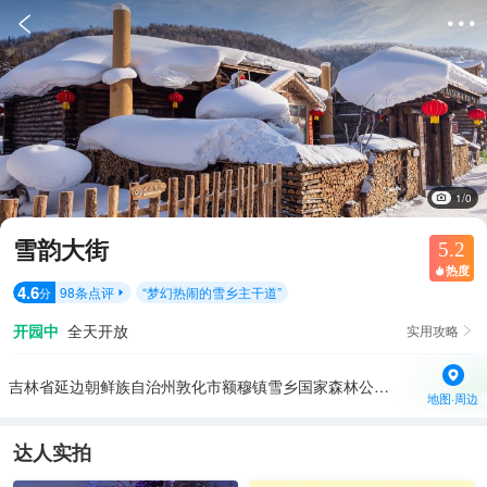


1/0
雪韵大街
5.2
热度

4.6
98
条点评
“
梦幻热闹的雪乡主干道
”
分

开园中
全天开放
实用攻略

吉林省延边朝鲜族自治州敦化市额穆镇雪乡国家森林公园-中国雪乡风景区
地图·周边
达人实拍