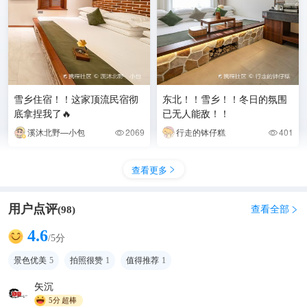
雪乡住宿！！这家顶流民宿彻
东北！！雪乡！！冬日的氛围
底拿捏我了🔥
已无人能敌！！
溪沐北野—小包
2069
行走的钵仔糕
401


查看更多

用户点评
查看全部
(
98
)

4.6
/5分
景色优美
5
拍照很赞
1
值得推荐
1
矢沉
5分
超棒