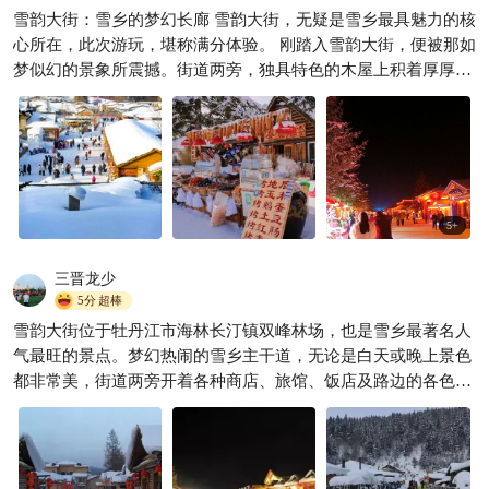
雪韵大街：雪乡的梦幻长廊 雪韵大街，无疑是雪乡最具魅力的核
3天玩转牡丹江❄️｜冰雪童话
心所在，此次游玩，堪称满分体验。 刚踏入雪韵大街，便被那如
+异域风情一篇搞定！
梦似幻的景象所震撼。街道两旁，独具特色的木屋上积着厚厚的
独走旅行家
826

雪，像极了松软的棉花糖，在阳光的照耀下闪烁着晶莹的光。大
红灯笼高挂，为这冰天雪地增添了一抹抹温暖而鲜艳的色彩，浓
郁的年味儿和东北风情弥漫在空气中。 这里的美食琳琅满目，热
气腾腾的烤地瓜，香气四溢的粘豆包，咬上一口，甜蜜与温暖瞬
间传遍全身。民俗表演热闹非凡，风趣幽默的东北二人转，演员
们精彩的表演让观众笑声不断、掌声雷动。沿街还有各种精美的
5
+
手工艺品店，那些巧夺天工的木雕、栩栩如生的剪纸，令人赞叹
不已，充分展现了雪乡人民的智慧与创造力。漫步雪韵大街，仿
三晋龙少
佛置身于童话世界，每一步都能收获满满的欢乐与惊喜，让人流
5分
超棒
连忘返，沉醉不知归处。
雪韵大街位于牡丹江市海林长汀镇双峰林场，也是雪乡最著名人
气最旺的景点。梦幻热闹的雪乡主干道，无论是白天或晚上景色
都非常美，街道两旁开着各种商店、旅馆、饭店及路边的各色小
摊，很是热闹繁华。雪乡游客中心也座落在这条商业街上，游客
可以选择住在这里，游览景区各景点非常方便。